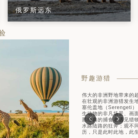
俄罗斯远东
验
野趣游猎
伟大的非洲野地带来的
在壮观的非洲游猎发生地，
塞伦盖地（Serenget
生动物的非凡场景、画
那经典的捕食者遇见猎
水路陆路的狂奔；观不
历，只是此时此地，此