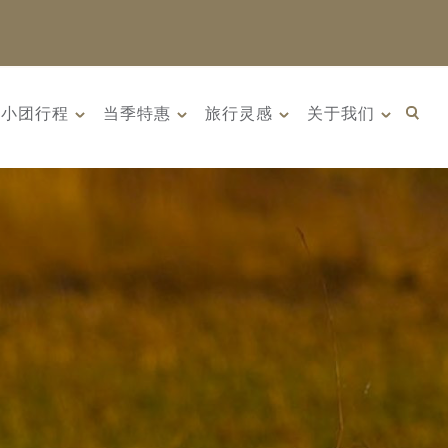
小团行程
当季特惠
旅行灵感
关于我们
斯远东 ：原始荒野
12天 马达加斯加空中游猎
史（2026年8月
（2026年6月1日 – 12日）
）
从侏罗纪公园般的壮丽地貌，
到标志性的猴面包树林；从...
是一片广袤荒野、
迷人历史交织...