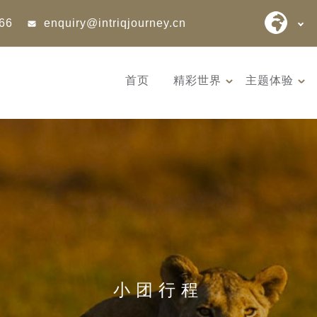
866
enquiry@intriqjourney.cn
首页
精彩世界
主题体验
12天 阿富汗: 传奇古国的前
10天 俄罗
世文明（2026 年 9 月 22 日
与被遗忘的历
– 10 月 3 日）
8日 – 17日
小团行程
阿富汗是世界上若干早期文明
俄罗斯远东
的发祥地，亦是古丝绸之路...
壮丽海岸线与