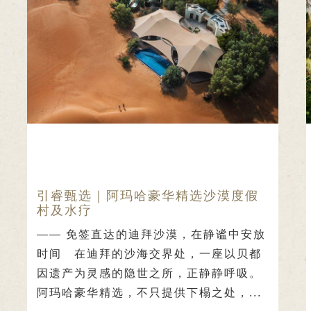
引睿甄选｜阿玛哈豪华精选沙漠度假
村及水疗
—— 免签直达的迪拜沙漠，在静谧中安放
时间 在迪拜的沙海交界处，一座以贝都
因遗产为灵感的隐世之所，正静静呼吸。
阿玛哈豪华精选，不只提供下榻之处，...