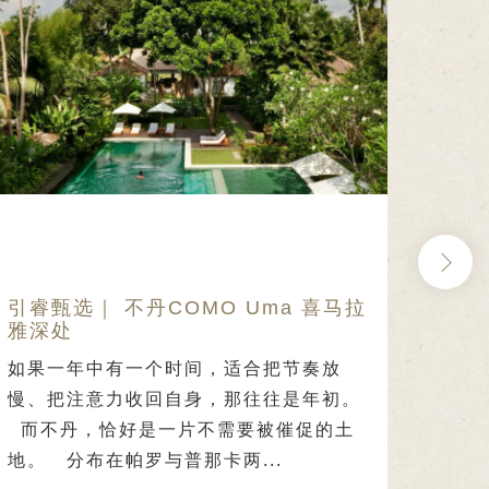
引睿甄选｜ 不丹COMO Uma 喜马拉
引睿
雅深处
Si
如果一年中有一个时间，适合把节奏放
马来
慢、把注意力收回自身，那往往是年初。
文华
而不丹，恰好是一片不需要被催促的土
在春
地。 分布在帕罗与普那卡两...
吃得