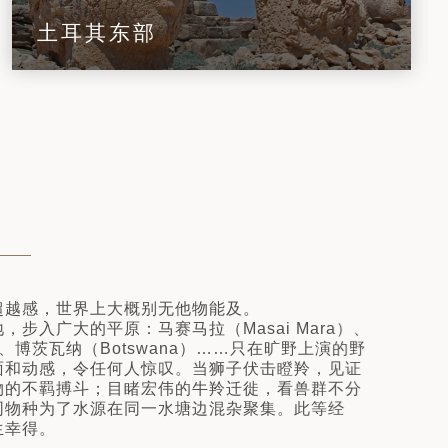
土耳其东部
超越感，世界上大概别无他物能及。
步入广大的平原：马赛马拉（Masai Mara）、
i）、博茨瓦纳（Botswana）……只在旷野上演的野
面和动感，令任何人惊叹。当狮子伏击瞪羚，见证
物的不羁搏斗；目睹宏伟的牛羚迁徙，看兽群不分
同物种为了水源在同一水塘边混杂聚集。此等经
生幸得。