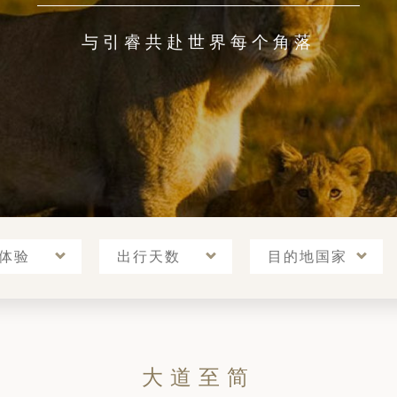
12天11晚
10天9晚
与引睿共赴世界每个角落
了解更多
了解更多
体验
出行天数
目的地国家
大道至简