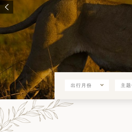
筑
9天8晚
 巴尔干地区的希腊与罗马遗产 – 奥尔
行（2026年6月1日 – 13日）
和中美洲
联合酋长国
了解更多
西班牙比利牛斯山道与巴斯克雅致旅程
 年 7 月 5 日 – 12 日）
和北极
 桑尼亚大迁徙与黑猩猩 游猎之旅
 年 7 月 18 日 – 26 日 ）
 俄罗斯远东 ：原始荒野与被遗忘的历
26年8月8日 – 17日）
顿
 斯瓦尔巴，扬帆起航独家探秘（2026
日-9月18日）
出行月份
主题
 阿富汗: 传奇古国的前世文明（2026
 22 日 – 10 月 3 日）
天波罗的海之路：爱沙尼亚、拉脱维亚和
2026年10月5日至16日）
亚
沙特阿拉伯 · 奇迹王国 (2026 年 11