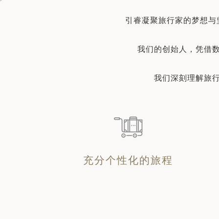
日 — 26 日)
引睿凝聚旅行家的梦想与
南极之旅: 搭乘银海邮轮 “奋进号” 的
旅程（2026 年 12 月 4 日至 14
我们的创始人，凭借
多
我们深刻理解旅
充分个性化的旅程