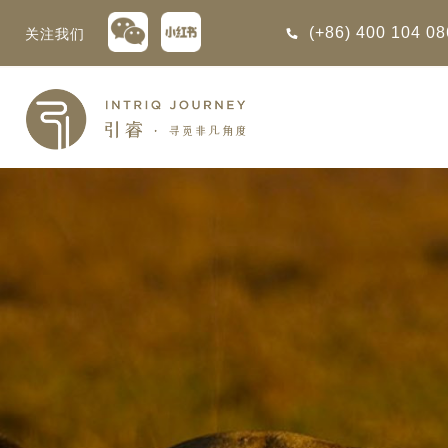
(+86) 400 104 0
关注我们
回
回
回
回
回
回
回
回
回
回
回
回
回
回
回
回
回
回
西亚
利亚
比亚
尼亚
亚
车
享同行
选｜大溪地白兰度度假村尽享极致体
知
行
亚
亚
亚
猎
非三重奏: 野性、山海与醇香（2026
团队
8日-9月25日）
 | AMANWELLA印度洋锡兰时光
带
亚
疆
斯加
亚和黑塞哥维那
轮
作伙伴
加拿大丘吉尔北极熊、白鲸与飞鸟
选｜文华东方迪沙鲁海岸THE
7年7月14日 – 7月21日）
YA酒店
大陆
内蒙
夫
亚
亚
亚
游
价
 土耳其东部之旅：穿越古老的景观
选｜阿玛哈豪华精选沙漠度假村及水
北非
坦
亚
亚
化
士
6年5月5日 – 15日）
 殖民辉煌与活力
9天 桑尼亚大迁徙与黑猩猩
高加索
坦
斯坦
亚
途
们
4月14日- 25
游猎之旅 （2026 年 7 月 18
高加索拼图: 阿塞拜疆, 格鲁吉亚 & 亚
｜ 不丹COMO UMA 喜马拉雅深处
日 – 26 日 ）
（2026年5月15日-27日）
卡
拉伯
斯斯坦
尔
玩
选｜卓美亚阿拉伯港酒店
海地区面积最大
7 月迎来坦桑尼亚游猎季的巅
马达加斯加空中游猎 （2026年6月1
丰富的历史...
峰时刻 —— 此时晴空...
克斯坦
世
12日）