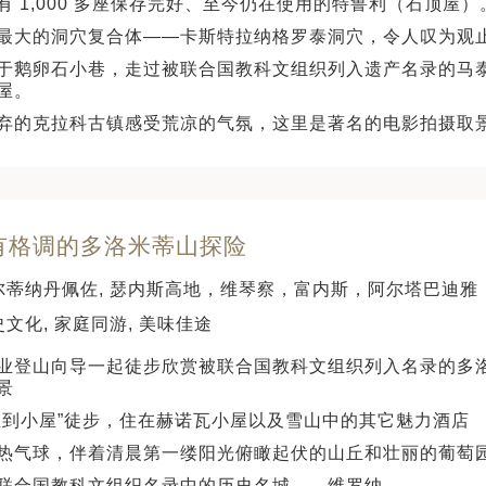
有 1,000 多座保存完好、至今仍在使用的特鲁利（石顶屋）
最大的洞穴复合体——卡斯特拉纳格罗泰洞穴，令人叹为观
于鹅卵石小巷，走过被联合国教科文组织列入遗产名录的马
屋。
弃的克拉科古镇感受荒凉的气氛，这里是著名的电影拍摄取
 有格调的多洛米蒂山探险
尔蒂纳丹佩佐, 瑟内斯高地，维琴察，富内斯，阿尔塔巴迪雅
文化, 家庭同游, 美味佳途
业登山向导一起徒步欣赏被联合国教科文组织列入名录的多
景
屋到小屋”徒步，住在赫诺瓦小屋以及雪山中的其它魅力酒店
热气球，伴着清晨第一缕阳光俯瞰起伏的山丘和壮丽的葡萄
联合国教科文组织名录中的历史名城——维罗纳