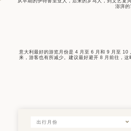
从早期的伊特鲁里亚人，后来的罗马人，到文艺复
日 — 26 日)
澎湃的
南极之旅: 搭乘银海邮轮 “奋进号” 的
旅程（2026 年 12 月 4 日至 14
多
意大利最好的游览月份是 4 月至 6 月和 9 月
来，游客也有所减少。建议最好避开 8 月前往，
出行月份