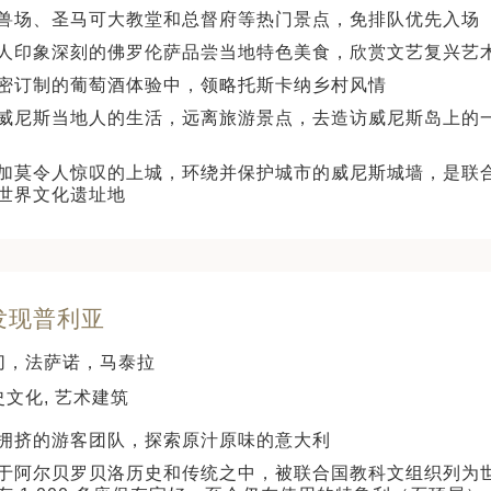
兽场、圣马可大教堂和总督府等热门景点，免排队优先入场
人印象深刻的佛罗伦萨品尝当地特色美食，欣赏文艺复兴艺
密订制的葡萄酒体验中，领略托斯卡纳乡村风情
威尼斯当地人的生活，远离旅游景点，去造访威尼斯岛上的
加莫令人惊叹的上城，环绕并保护城市的威尼斯城墙，是联
世界文化遗址地
 发现普利亚
切，法萨诺，马泰拉
史文化, 艺术建筑
拥挤的游客团队，探索原汁原味的意大利
于阿尔贝罗贝洛历史和传统之中，被联合国教科文组织列为