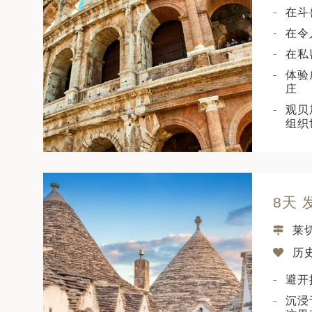
在斗
在令
在私
体验
庄
观贝
组织
8天
莱
历
避开
沉浸