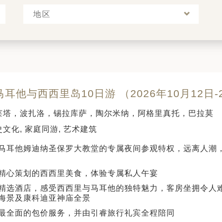
地区
耳他与西西里岛10日游 （2026年10月12日-
莱塔，波扎洛，锡拉库萨，陶尔米纳，阿格里真托，巴拉莫
文化, 家庭同游, 艺术建筑
马耳他姆迪纳圣保罗大教堂的专属夜间参观特权，远离人潮
精心策划的西西里美食，体验专属私人午宴
精选酒店，感受西西里与马耳他的独特魅力，客房坐拥令人
海景及康科迪亚神庙全景
最全面的包价服务，并由引睿旅行礼宾全程陪同