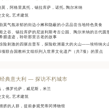
勒莫，阿格里真托，锡拉库萨，诺托, 陶尔米纳
史文化, 艺术建筑
勒莫气氛浓郁的街边小摊和隐蔽的小店品尝当地特色美食
殿之谷、锡拉库萨的尼波利斯考古公园、陶尔米纳的古代圆
希腊遗迹，聆听那里古老的故事
惊险刺激的四驱吉普车，探险欧洲最大的火山——埃特纳火
6项联合国教科文组织列入世界文化遗产（共7项）的景点
 经典意大利 — 探访不朽城市
马，佛罗伦萨，威尼斯，米兰
史文化, 艺术建筑
拥挤的人群，提前参观梵蒂冈博物馆