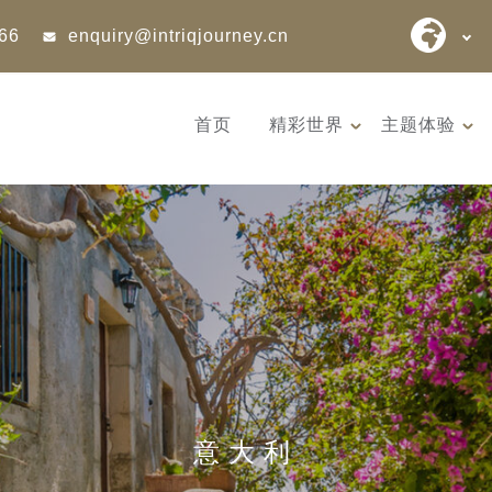
866
enquiry@intriqjourney.cn
首页
精彩世界
主题体验
9天 桑尼亚大迁徙与黑猩猩
12天 阿富
游猎之旅 （2026 年 7 月 18
世文明（2026
日 – 26 日 ）
– 10 月 3 
意大利
7 月迎来坦桑尼亚游猎季的巅
阿富汗是世
峰时刻 —— 此时晴空...
的发祥地，亦