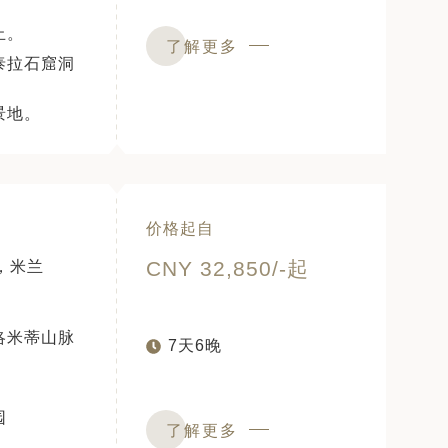
。
止。
了解更多
泰拉石窟洞
景地。
价格起自
CNY 32,850/-起
，米兰
洛米蒂山脉
7天6晚
园
了解更多