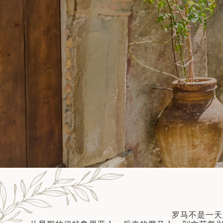
得兰群...
筑
10天9晚
 巴尔干地区的希腊与罗马遗产 – 奥尔
行（2026年6月1日 – 13日）
和中美洲
联合酋长国
了解更多
西班牙比利牛斯山道与巴斯克雅致旅程
 年 7 月 5 日 – 12 日）
和北极
 桑尼亚大迁徙与黑猩猩 游猎之旅
 年 7 月 18 日 – 26 日 ）
 俄罗斯远东 ：原始荒野与被遗忘的历
26年8月8日 – 17日）
顿
 斯瓦尔巴，扬帆起航独家探秘（2026
日-9月18日）
 阿富汗: 传奇古国的前世文明（2026
 22 日 – 10 月 3 日）
天波罗的海之路：爱沙尼亚、拉脱维亚和
2026年10月5日至16日）
亚
罗马不是一天
沙特阿拉伯 · 奇迹王国 (2026 年 11