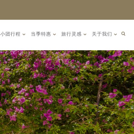
小团行程
当季特惠
旅行灵感
关于我们
汗: 传奇古国的前
10天 俄罗斯远东 ：原始荒野
 年 9 月 22 日
与被遗忘的历史（2026年8月
日）
8日 – 17日）
界上若干早期文明
俄罗斯远东是一片广袤荒野、
是古丝绸之路...
壮丽海岸线与迷人历史交织...