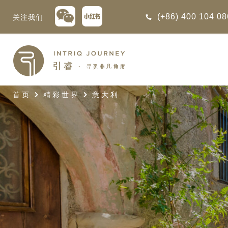
(+86) 400 104 0
关注我们
回
回
回
回
回
回
回
回
回
回
回
回
回
回
回
回
回
回
西亚
利亚
比亚
尼亚
亚
车
享同行
选｜大溪地白兰度度假村尽享极致体
知
行
首页
精彩世界
意大利
亚
亚
亚
猎
非三重奏: 野性、山海与醇香（2026
团队
8日-9月25日）
 | AMANWELLA印度洋锡兰时光
带
亚
疆
斯加
亚和黑塞哥维那
轮
作伙伴
加拿大丘吉尔北极熊、白鲸与飞鸟
选｜文华东方迪沙鲁海岸THE
7年7月14日 – 7月21日）
YA酒店
大陆
内蒙
夫
亚
亚
亚
游
价
 土耳其东部之旅：穿越古老的景观
选｜阿玛哈豪华精选沙漠度假村及水
北非
坦
亚
亚
化
士
6年5月5日 – 15日）
旅: 搭乘银海邮
10天 古巴: 殖民辉煌与活力
高加索
坦
斯坦
亚
途
们
 的飞航联运旅程
创意（2026年4月14日- 25
高加索拼图: 阿塞拜疆, 格鲁吉亚 & 亚
｜ 不丹COMO UMA 喜马拉雅深处
2 月 4 日至 14
日）
（2026年5月15日-27日）
卡
拉伯
斯斯坦
尔
玩
选｜卓美亚阿拉伯港酒店
古巴是加勒比海地区面积最大
马达加斯加空中游猎 （2026年6月1
的岛屿，其层次丰富的历史...
克斯坦
世
“奋进号”，开启
12日）