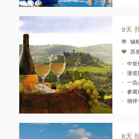
9天
锡
历史
中世
游览
一边
参观
徜徉
8天 