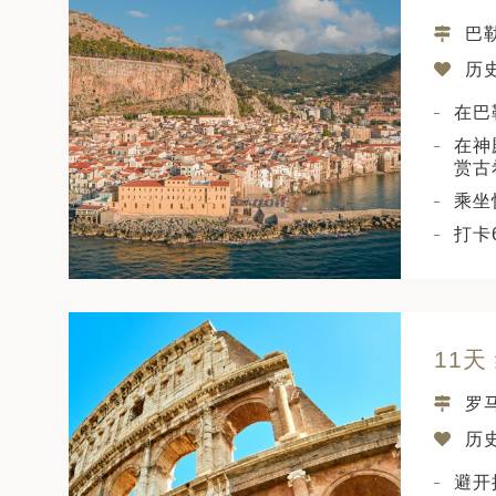
巴
历
在巴
在神
赏古
乘坐
打卡
11天
罗
历
避开