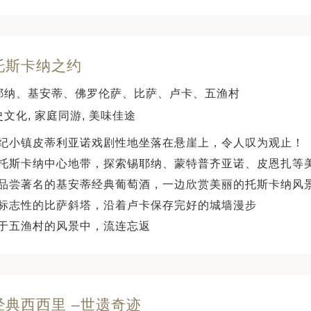
 托斯卡纳之约
耶纳、基安蒂、佛罗伦萨、比萨、卢卡、五渔村
文化, 家庭同游, 美味佳途
纪小镇皮蒂利亚诺戏剧性地坐落在悬崖上，令人叹为观止！
托斯卡纳中心地带，探索锡耶纳、蒙特普齐亚诺、皮恩扎等
品尝著名的基安蒂经典葡萄酒，一边欣赏美丽的托斯卡纳风
标志性的比萨斜塔，沿着卢卡保存完好的城墙漫步
于五渔村的风景中，流连忘返
经典西西里 –世遗奇迹