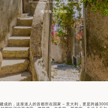
9天8晚
12天11晚
地中海上的明珠
了解更多
了解更多
建成的，这座迷人的首都所在国家 – 意大利，更是跨越300