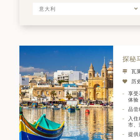
意大利
探秘马
瓦
历史
享受
体验
品尝
入住
市、
提供