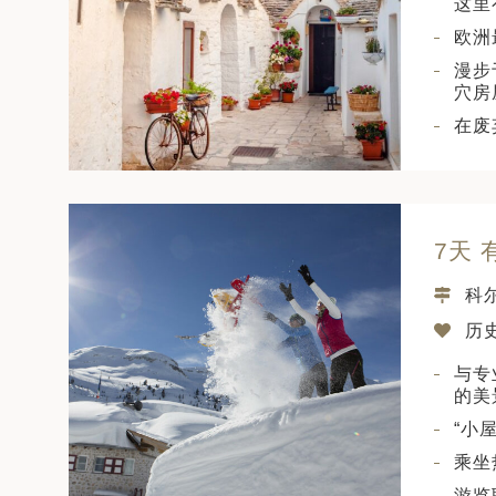
这里
欧洲
漫步
穴房
在废
7天
科
历史
与专
的美
“小
乘坐
游览