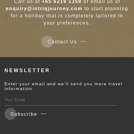
拉
Call us at
+65 6219 1359
or email us at
enquiry@intriqjourney.com
to start planning
for a holiday that is completely tailored to
your preferences.
Contact Us
NEWSLETTER
Enter your email and we’ll send you more travel
information
Subscribe