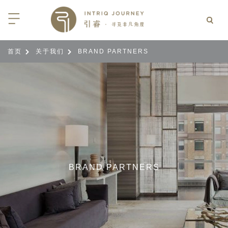
首页
关于我们
BRAND PARTNERS
>
>
回
回
回
回
回
回
回
回
回
回
回
回
回
回
回
回
回
西亚
亚
尼亚
亚
光
 INTRIQ FINESSE
RD CREDIT: BELMOND
LES
行
疆
亚和黑塞哥维那
亚
物与游猎
 INTRIQ FINESSE
RD CREDIT: BELMOND
TEAM
亚
亚
亚
I WITH CONFIDENCE:
 PARTNERS
RNESS SAFARIS
大陆
克斯坦
亚
行
价
3 PAY 2: ANANTARA SRI LANKA
北非
拉伯
克斯坦
亚
亚
文化
士
BRAND PARTNERS
RD CREDIT: BELMOND
高加索
克斯坦
克斯坦
美酒
们
I WITH CONFIDENCE:
OND
卡
克斯坦
尔
期
遁