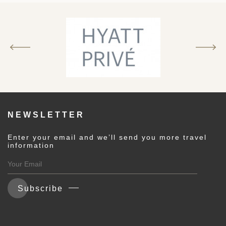
建筑
和中美洲
和北极
顿
NEWSLETTER
Enter your email and we’ll send you more travel
information
亚
Subscribe