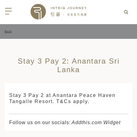
Back
回
回
回
回
回
回
回
回
回
回
回
回
回
回
回
回
回
西亚
亚
尼亚
亚
光
 INTRIQ FINESSE
RD CREDIT: BELMOND
LES
行
Stay 3 Pay 2: Anantara Sri
疆
亚和黑塞哥维那
亚
物与游猎
 INTRIQ FINESSE
RD CREDIT: BELMOND
TEAM
Lanka
亚
亚
亚
I WITH CONFIDENCE:
 PARTNERS
RNESS SAFARIS
大陆
克斯坦
亚
行
价
3 PAY 2: ANANTARA SRI LANKA
Stay 3 Pay 2 at Anantara Peace Haven
北非
拉伯
克斯坦
亚
亚
文化
士
Tangalle Resort. T&Cs apply.
RD CREDIT: BELMOND
高加索
克斯坦
克斯坦
美酒
们
I WITH CONFIDENCE:
OND
卡
克斯坦
尔
期
Follow us on our socials:
Addthis.com Widget
遁