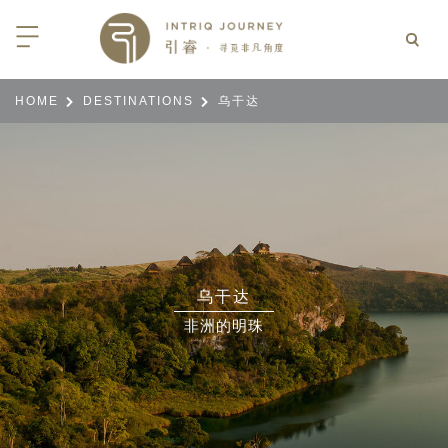
HOME
DESTINATIONS
乌干达
回
回
回
回
回
回
回
回
回
回
回
回
回
回
回
回
回
西亚
亚
尼亚
亚
光
 INTRIQ FINESSE
RD CREDIT: BELMOND
LES
行
疆
亚和黑塞哥维那
亚
物与游猎
 INTRIQ FINESSE
RD CREDIT: BELMOND
TEAM
亚
亚
亚
I WITH CONFIDENCE:
 PARTNERS
RNESS SAFARIS
大陆
克斯坦
亚
行
价
3 PAY 2: ANANTARA SRI LANKA
乌干达
北非
拉伯
克斯坦
亚
亚
文化
士
非洲的明珠
RD CREDIT: BELMOND
高加索
克斯坦
克斯坦
美酒
们
I WITH CONFIDENCE:
OND
卡
克斯坦
尔
期
遁