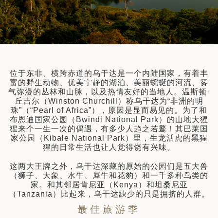
建筑
和中美洲
和北极
顿
位于东非、横跨赤道的乌干达是一个内陆国家，有着丰
富的野生动物、优美宁静的湖泊、美丽蜿蜒的河流、雾
气弥漫的丛林和山脉，以及热情友好的当地人。温斯顿·
丘吉尔（Winston Churchill）称乌干达为“非洲的明
珠”（“Pearl of Africa”），原因是显而易见的。为了和
布恩迪国家公园（Bwindi National Park）的山地大猩
猩来个一生一次的偶遇，有多少人趋之若鹜！其巴莱国
家公园（Kibale National Park）里，生龙活虎的黑猩
亚
猩的日常生活也让人觉得饶有兴味。
这两大王牌之外，乌干达深藏的原始的公园们是五大兽
（狮子、大象、水牛、犀牛和花豹）和一千多种鸟类的
家。和其邻居肯尼亚（Kenya）和坦桑尼亚
（Tanzania）比起来，乌干达缺少的只是拥挤的人群。
最佳旅游季