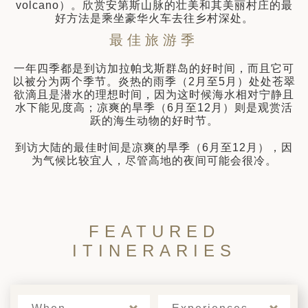
拉
volcano）。欣赏安第斯山脉的壮美和其美丽村庄的最
好方法是乘坐豪华火车去往乡村深处。
最佳旅游季
一年四季都是到访加拉帕戈斯群岛的好时间，而且它可
以被分为两个季节。炎热的雨季（2月至5月）处处苍翠
欲滴且是潜水的理想时间，因为这时候海水相对宁静且
水下能见度高；凉爽的旱季（6月至12月）则是观赏活
跃的海生动物的好时节。
到访大陆的最佳时间是凉爽的旱季（6月至12月），因
为气候比较宜人，尽管高地的夜间可能会很冷。
FEATURED
ITINERARIES