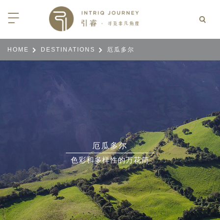
HOME
DESTINATIONS
厄瓜多尔
回
回
回
回
回
回
回
回
回
回
回
回
回
回
回
回
回
西亚
亚
尼亚
亚
光
 INTRIQ FINESSE
RD CREDIT: BELMOND
LES
行
疆
亚和黑塞哥维那
亚
物与游猎
 INTRIQ FINESSE
RD CREDIT: BELMOND
TEAM
亚
亚
亚
I WITH CONFIDENCE:
 PARTNERS
RNESS SAFARIS
大陆
克斯坦
亚
行
价
3 PAY 2: ANANTARA SRI LANKA
厄瓜多尔
北非
拉伯
克斯坦
亚
亚
文化
士
色彩和多样性的万花筒
RD CREDIT: BELMOND
高加索
克斯坦
克斯坦
美酒
们
I WITH CONFIDENCE:
OND
卡
克斯坦
尔
期
遁