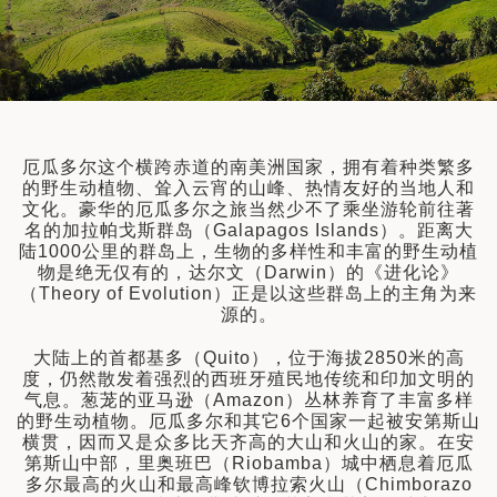
建筑
和中美洲
和北极
顿
厄瓜多尔这个横跨赤道的南美洲国家，拥有着种类繁多
的野生动植物、耸入云宵的山峰、热情友好的当地人和
文化。豪华的厄瓜多尔之旅当然少不了乘坐游轮前往著
名的加拉帕戈斯群岛（Galapagos Islands）。距离大
陆1000公里的群岛上，生物的多样性和丰富的野生动植
物是绝无仅有的，达尔文（Darwin）的《进化论》
（Theory of Evolution）正是以这些群岛上的主角为来
源的。
亚
大陆上的首都基多（Quito），位于海拔2850米的高
度，仍然散发着强烈的西班牙殖民地传统和印加文明的
气息。葱茏的亚马逊（Amazon）丛林养育了丰富多样
的野生动植物。厄瓜多尔和其它6个国家一起被安第斯山
横贯，因而又是众多比天齐高的大山和火山的家。在安
第斯山中部，里奥班巴（Riobamba）城中栖息着厄瓜
多尔最高的火山和最高峰钦博拉索火山（Chimborazo