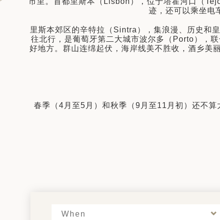
拉
市里。首都里斯本（Lisbon），位于塔霍河口（Tejo
迹，还可以乘坐电车
里斯本郊区的辛特拉（Sintra），集浪漫、历史和
往北行，是葡萄牙第二大城市波尔多（Porto），联
好地方。群山连绵起伏，海岸线美不胜收，酒乡美
春季（4月至5月）和秋季（9月至11月初）还
When