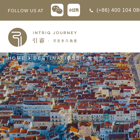
(+86) 400 104 0
FOLLOW US AT
回
回
回
回
回
回
回
回
回
回
回
回
回
回
回
回
回
西亚
亚
尼亚
亚
光
 INTRIQ FINESSE
RD CREDIT: BELMOND
LES
行
HOME
DESTINATIONS
葡萄牙
疆
亚和黑塞哥维那
亚
物与游猎
 INTRIQ FINESSE
RD CREDIT: BELMOND
TEAM
亚
亚
亚
I WITH CONFIDENCE:
 PARTNERS
RNESS SAFARIS
大陆
克斯坦
亚
行
价
3 PAY 2: ANANTARA SRI LANKA
北非
拉伯
克斯坦
亚
亚
文化
士
RD CREDIT: BELMOND
高加索
克斯坦
克斯坦
美酒
们
I WITH CONFIDENCE:
OND
卡
克斯坦
尔
期
遁