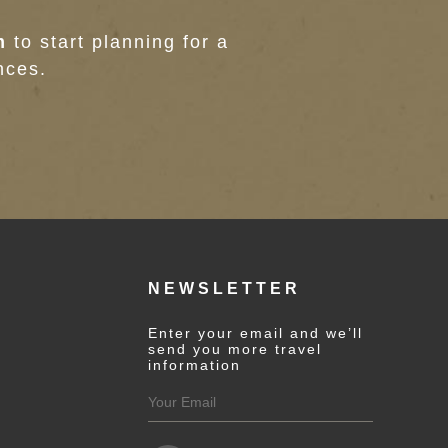
m
to start planning for a
nces.
NEWSLETTER
Enter your email and we’ll
send you more travel
information