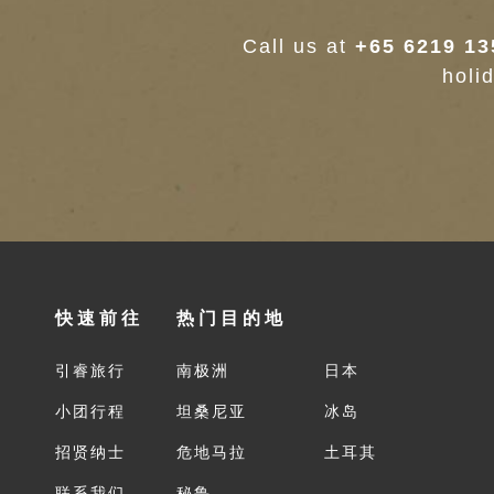
Call us at
+65 6219 13
holi
快速前往
热门目的地
引睿旅行
南极洲
日本
小团行程
坦桑尼亚
冰岛
招贤纳士
危地马拉
土耳其
联系我们
秘鲁