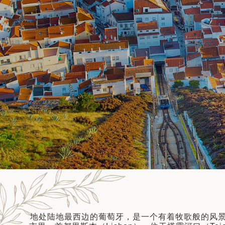
建筑
和中美洲
和北极
顿
亚
地处陆地最西边的葡萄牙，是一个有着牧歌般的风