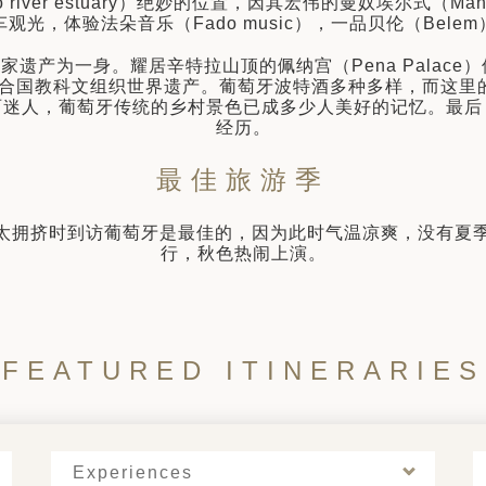
 river estuary）绝妙的位置，因其宏伟的曼奴埃尔式（
观光，体验法朵音乐（Fado music），一品贝伦（Bele
皇家遗产为一身。耀居辛特拉山顶的佩纳宫（Pena Pala
合国教科文组织世界遗产。葡萄牙波特酒多种多样，而这里的杜罗
丽迷人，葡萄牙传统的乡村景色已成多少人美好的记忆。最后
经历。
最佳旅游季
不算太拥挤时到访葡萄牙是最佳的，因为此时气温凉爽，没有夏
行，秋色热闹上演。
FEATURED ITINERARIES
Experiences