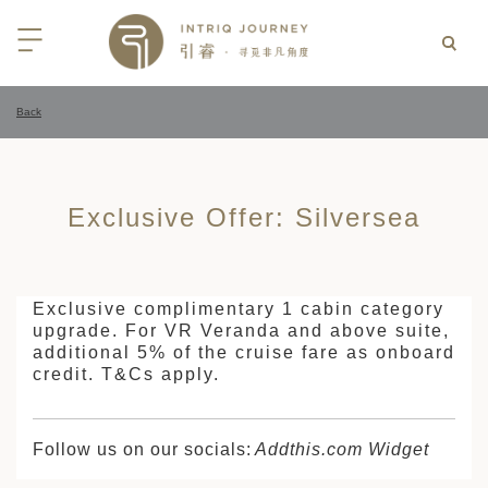
Back
回
回
回
回
回
回
回
回
回
回
回
回
回
回
回
回
回
西亚
亚
尼亚
亚
光
 INTRIQ FINESSE
RD CREDIT: BELMOND
LES
行
Exclusive Offer: Silversea
疆
亚和黑塞哥维那
亚
物与游猎
 INTRIQ FINESSE
RD CREDIT: BELMOND
TEAM
亚
亚
亚
I WITH CONFIDENCE:
 PARTNERS
RNESS SAFARIS
大陆
克斯坦
亚
行
价
Exclusive complimentary 1 cabin category
3 PAY 2: ANANTARA SRI LANKA
upgrade. For VR Veranda and above suite,
北非
拉伯
克斯坦
亚
亚
文化
士
additional 5% of the cruise fare as onboard
RD CREDIT: BELMOND
credit. T&Cs apply.
高加索
克斯坦
克斯坦
美酒
们
I WITH CONFIDENCE:
OND
卡
克斯坦
尔
期
Follow us on our socials:
Addthis.com Widget
遁