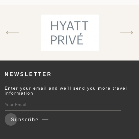
建筑
和中美洲
和北极
顿
NEWSLETTER
Enter your email and we’ll send you more travel
亚
information
Subscribe