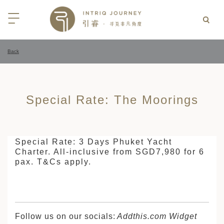
Back
回
回
回
回
回
回
回
回
回
回
回
回
回
回
回
回
回
西亚
亚
尼亚
亚
光
 INTRIQ FINESSE
RD CREDIT: BELMOND
LES
行
Special Rate: The Moorings
疆
亚和黑塞哥维那
亚
物与游猎
 INTRIQ FINESSE
RD CREDIT: BELMOND
TEAM
亚
亚
亚
I WITH CONFIDENCE:
 PARTNERS
RNESS SAFARIS
大陆
克斯坦
亚
行
价
Special Rate: 3 Days Phuket Yacht
3 PAY 2: ANANTARA SRI LANKA
Charter. All-inclusive from SGD7,980 for 6
北非
拉伯
克斯坦
亚
亚
文化
士
pax. T&Cs apply.
RD CREDIT: BELMOND
高加索
克斯坦
克斯坦
美酒
们
I WITH CONFIDENCE:
OND
卡
克斯坦
尔
期
遁
Follow us on our socials:
Addthis.com Widget