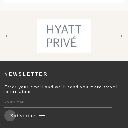
建筑
和中美洲
和北极
顿
NEWSLETTER
亚
Enter your email and we’ll send you more travel
information
Subscribe