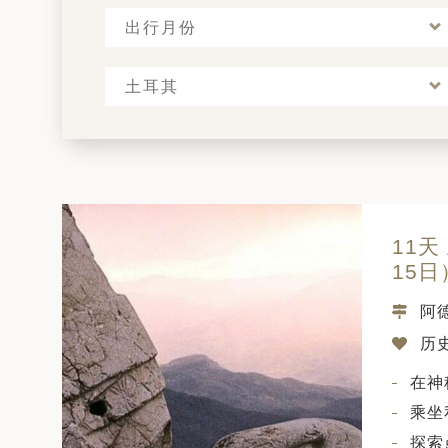
出行月份
土耳其
11天
15日
阿
历史
在神
乘坐
探索