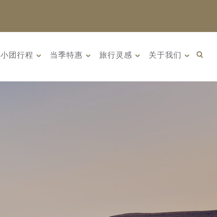
小团行程
当季特惠
旅行灵感
关于我们
汗: 传奇古国的前
10天 俄罗斯远东 ：原始荒野
 年 9 月 22 日
与被遗忘的历史（2026年8月
日）
8日 – 17日）
界上若干早期文明
俄罗斯远东是一片广袤荒野、
是古丝绸之路...
壮丽海岸线与迷人历史交织...