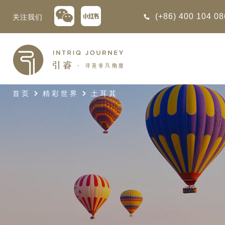
(+86) 400 104 0
关注我们
回
回
回
回
回
回
回
回
回
回
回
回
回
回
回
回
回
回
西亚
利亚
比亚
尼亚
亚
车
享同行
选｜大溪地白兰度度假村尽享极致体
知
行
首页
精彩世界
土耳其
亚
亚
亚
猎
非三重奏: 野性、山海与醇香（2026
团队
8日-9月25日）
 | AMANWELLA印度洋锡兰时光
带
亚
疆
斯加
亚和黑塞哥维那
轮
作伙伴
加拿大丘吉尔北极熊、白鲸与飞鸟
选｜文华东方迪沙鲁海岸THE
7年7月14日 – 7月21日）
YA酒店
大陆
内蒙
夫
亚
亚
亚
游
价
 土耳其东部之旅：穿越古老的景观
选｜阿玛哈豪华精选沙漠度假村及水
北非
坦
亚
亚
化
士
6年5月5日 – 15日）
旅: 搭乘银海邮
10天 古巴: 殖民辉煌与活力
高加索
坦
斯坦
亚
途
们
 的飞航联运旅程
创意（2026年4月14日- 25
高加索拼图: 阿塞拜疆, 格鲁吉亚 & 亚
｜ 不丹COMO UMA 喜马拉雅深处
2 月 4 日至 14
日）
（2026年5月15日-27日）
卡
拉伯
斯斯坦
尔
玩
选｜卓美亚阿拉伯港酒店
古巴是加勒比海地区面积最大
马达加斯加空中游猎 （2026年6月1
的岛屿，其层次丰富的历史...
克斯坦
世
“奋进号”，开启
12日）