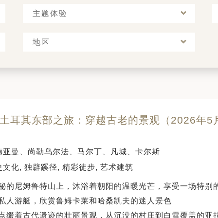
主题体验
地区
 土耳其东部之旅：穿越古老的景观（2026年5月
）
德亚曼、尚勒乌尔法、马尔丁、凡城、卡尔斯
文化, 独辟蹊径, 精彩徒步, 艺术建筑
秘的尼姆鲁特山上，沐浴着朝阳的温暖光芒，享受一场特别
私人游艇，欣赏鲁姆卡莱和哈桑凯夫的迷人景色
点缀着古代遗迹的壮丽景观，从沉没的村庄到白雪覆盖的亚