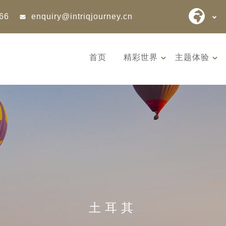
866
enquiry@intriqjourney.cn
首页
精彩世界
主题体验
9天 桑尼亚大迁徙与黑猩猩
12天 阿富
游猎之旅 （2026 年 7 月 18
世文明（2026
日 – 26 日 ）
– 10 月 3 
土耳其
7 月迎来坦桑尼亚游猎季的巅
阿富汗是世
峰时刻 —— 此时晴空...
的发祥地，亦