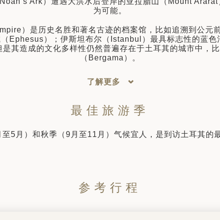
（Noah’s Ark）遭遇大洪水后登岸的亚拉腊山（Mount 
为可能。
 empire）是历史名胜和著名古迹的档案馆，比如追溯到公元
（Ephesus）；伊斯坦布尔（Istanbul）最具标志性的蓝色清
其造成的文化多样性仍然普遍存在于土耳其的城市中，比如阿弗
（Bergama）。
了解更多
最佳旅游季
月至5月）和秋季（9月至11月）气候宜人，是到访土耳其的
参考行程