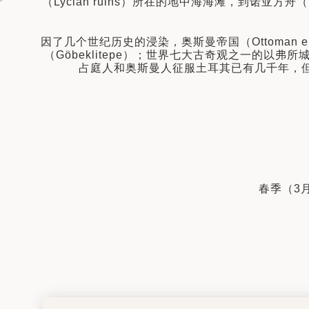
（Lycian ruins）所在的地中海海滩，到诺亚方舟
日 — 26 日)
南极之旅: 搭乘银海邮轮 “奋进号” 的
因了几个世纪历史的浸染，奥斯曼帝国（Ottoman
旅程（2026 年 12 月 4 日至 14
（Göbeklitepe）；世界七大古奇观之一的以弗所城
占庭人和奥斯曼人征服土耳其已有几千年，但是
多
春季（3