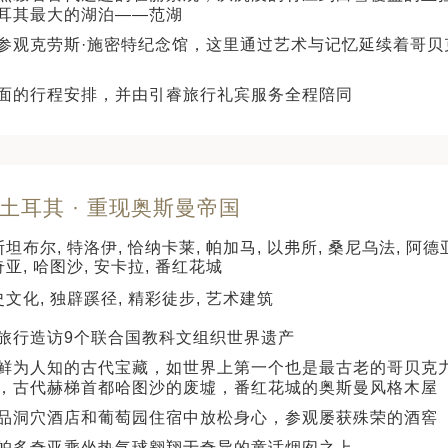
耳其最大的湖泊——范湖
参观克劳斯·施密特纪念馆，这里通过艺术与记忆延续着哥贝
面的行程安排，并由引睿旅行礼宾服务全程陪同
 土耳其 · 重现奥斯曼帝国
坦布尔, 特洛伊, 恰纳卡莱, 帕加马, 以弗所, 桑尼乌法, 阿德
亚, 哈图沙, 安卡拉, 番红花城
文化, 独辟蹊径, 精彩徒步, 艺术建筑
旅行造访9个联合国教科文组织世界遗产
鲜为人知的古代宝藏，如世界上第一个也是最古老的哥贝克
，古代赫梯首都哈图沙的废墟，番红花城的奥斯曼风格木屋
品洞穴酒店和葡萄园住宿中放松身心，参观屡获殊荣的酒窖
帕多奇亚乘坐热气球翱翔于奇异的童话烟囱之上