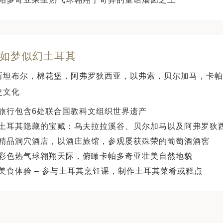
天 如梦似幻土耳其
斯坦布尔，棉花堡，阿弗罗狄西亚，以弗索，贝尔加马，卡帕
史文化
旅行包含6处联合国教科文组织世界遗产
土耳其隐藏的宝藏：乌夫拉拉溪谷、贝尔加马以及阿弗罗狄
精品洞穴酒店，以酒庄旅馆，参观屡获殊荣的葡萄酒酒窖
彩色热气球翱翔天际，俯瞰卡帕多奇亚壮美自然地貌
美食体验 – 参与土耳其烹饪课，制作土耳其菜肴或糕点