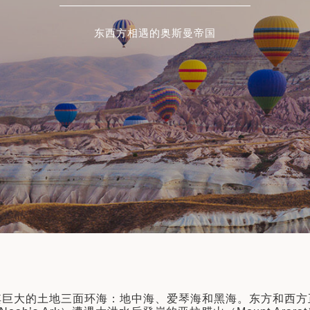
9天8晚
12天11晚
东西方相遇的奥斯曼帝国
了解更多
了解更多
其巨大的土地三面环海：地中海、爱琴海和黑海。东方和西方