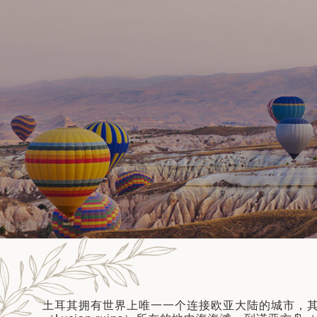
得兰群...
筑
10天9晚
 巴尔干地区的希腊与罗马遗产 – 奥尔
行（2026年6月1日 – 13日）
和中美洲
联合酋长国
了解更多
西班牙比利牛斯山道与巴斯克雅致旅程
 年 7 月 5 日 – 12 日）
和北极
 桑尼亚大迁徙与黑猩猩 游猎之旅
 年 7 月 18 日 – 26 日 ）
 俄罗斯远东 ：原始荒野与被遗忘的历
26年8月8日 – 17日）
顿
 斯瓦尔巴，扬帆起航独家探秘（2026
日-9月18日）
 阿富汗: 传奇古国的前世文明（2026
 22 日 – 10 月 3 日）
天波罗的海之路：爱沙尼亚、拉脱维亚和
2026年10月5日至16日）
亚
土耳其拥有世界上唯一一个连接欧亚大陆的城市，
沙特阿拉伯 · 奇迹王国 (2026 年 11