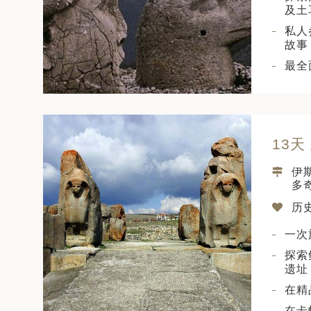
及土
私人
故事
最全
13天
伊斯
多奇
历史
一次
探索
遗址
在精
在卡