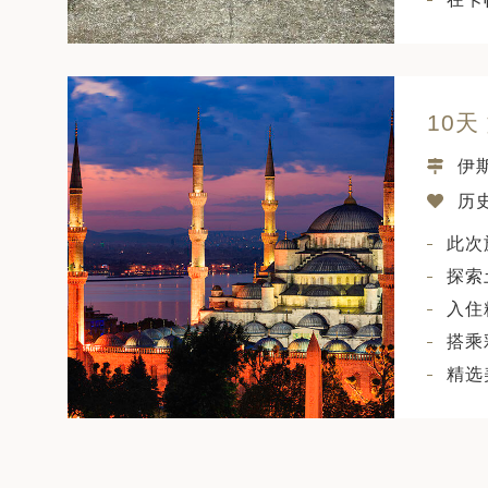
10
伊
历
此次
探索
入住
搭乘
精选