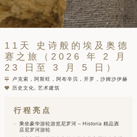
筑
 巴尔干地区的希腊与罗马遗产 – 奥尔
行（2026年6月1日 – 13日）
和中美洲
联合酋长国
西班牙比利牛斯山道与巴斯克雅致旅程
 年 7 月 5 日 – 12 日）
和北极
11天 史诗般的埃及奥德
 桑尼亚大迁徙与黑猩猩 游猎之旅
 年 7 月 18 日 – 26 日 ）
赛之旅（2026 年 2 月
 俄罗斯远东 ：原始荒野与被遗忘的历
23 日至 3 月 5 日）
26年8月8日 – 17日）
顿
卢克索，阿斯旺，阿布辛贝，开罗，沙姆沙伊赫
 斯瓦尔巴，扬帆起航独家探秘（2026
历史文化, 艺术建筑
日-9月18日）
 阿富汗: 传奇古国的前世文明（2026
 22 日 – 10 月 3 日）
行程亮点
天波罗的海之路：爱沙尼亚、拉脱维亚和
2026年10月5日至16日）
乘坐豪华游轮游览尼罗河 – Historia 精品酒
亚
店尼罗河游轮
沙特阿拉伯 · 奇迹王国 (2026 年 11