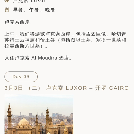
卢克索 Luxor
早餐、午餐、晚餐
卢克索西岸
上午，我们将游览卢克索西岸，包括孟农巨像、哈切普
苏特王后神庙和帝王谷（包括图坦王墓、塞提一世墓和
拉美西斯六世墓）。
入住卢克索 Al Moudira 酒店。
Day 09
3月3日 （二） 卢克索 LUXOR – 开罗 CAIRO