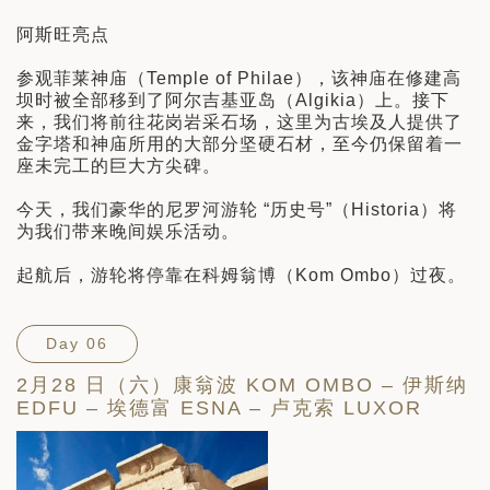
阿斯旺亮点
参观菲莱神庙（Temple of Philae），该神庙在修建高
坝时被全部移到了阿尔吉基亚岛（Algikia）上。接下
来，我们将前往花岗岩采石场，这里为古埃及人提供了
金字塔和神庙所用的大部分坚硬石材，至今仍保留着一
座未完工的巨大方尖碑。
今天，我们豪华的尼罗河游轮 “历史号”（Historia）将
为我们带来晚间娱乐活动。
起航后，游轮将停靠在科姆翁博（Kom Ombo）过夜。
Day 06
2月28 日（六）康翁波 KOM OMBO – 伊斯纳
EDFU – 埃德富 ESNA – 卢克索 LUXOR