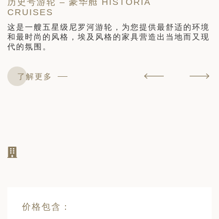
历史号游轮 – 豪华舱 HISTORIA
CRUISES
M
这是一艘五星级尼罗河游轮，为您提供最舒适的环境
隶
和最时尚的风格，埃及风格的家具营造出当地而又现
罗
代的氛围。
了解更多
价格包含：