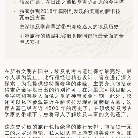
独家门票，在日出之前欣赏吉萨高原的金字塔
日 — 26 日)
独家参观2018年底刚刚发现的美丽的萨卡拉
南极之旅: 搭乘银海邮轮 “奋进号” 的
瓦赫提古墓
旅程（2026 年 12 月 4 日至 14
资深埃及学家导游带您领略迷人的埃及历史
引睿旅行的旅游礼宾服务陪同进行最全面的全
多
包式安排
在所有文明古国中，埃及的考古遗址保存最完好、最
令人叹为观止。此行程经过精心设计，旨在进行深入
探索，为您提供独特而奢华的体验。主要亮点包括获
得吉萨金字塔日出的特别许可，在那里您可以目睹大
金字塔和狮身人面像之爪的神奇黄金时刻。此外，您
还可以私下参观最近在萨卡拉发现的瓦赫提古墓，这
座古墓已经有近 4500 年的历史了。在顶级埃及考古
学家的带领下，您将深入了解埃及丰富的文化遗产。
这次史诗般的旅行包括豪华的旅行安排，包括独一无
二的尼罗河游轮、私人团队岸上游览和美食体验。加