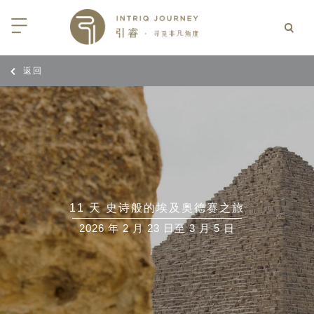
返回
回
回
回
回
回
回
回
回
回
回
回
回
回
回
回
回
回
回
西亚
利亚
比亚
尼亚
亚
车
享同行
选｜大溪地白兰度度假村尽享极致体
知
行
亚
亚
亚
猎
非三重奏: 野性、山海与醇香（2026
团队
8日-9月25日）
 | AMANWELLA印度洋锡兰时光
带
亚
疆
斯加
亚和黑塞哥维那
轮
作伙伴
加拿大丘吉尔北极熊、白鲸与飞鸟
选｜文华东方迪沙鲁海岸THE
7年7月14日 – 7月21日）
YA酒店
大陆
内蒙
夫
亚
亚
亚
游
价
11 天 史诗般的埃及奥德赛之旅
 土耳其东部之旅：穿越古老的景观
选｜阿玛哈豪华精选沙漠度假村及水
北非
坦
亚
亚
化
士
2026 年 2 月 23 日至 3 月 5 日
6年5月5日 – 15日）
高加索
坦
斯坦
亚
途
们
高加索拼图: 阿塞拜疆, 格鲁吉亚 & 亚
｜ 不丹COMO UMA 喜马拉雅深处
（2026年5月15日-27日）
卡
拉伯
斯斯坦
尔
玩
选｜卓美亚阿拉伯港酒店
马达加斯加空中游猎 （2026年6月1
克斯坦
世
12日）