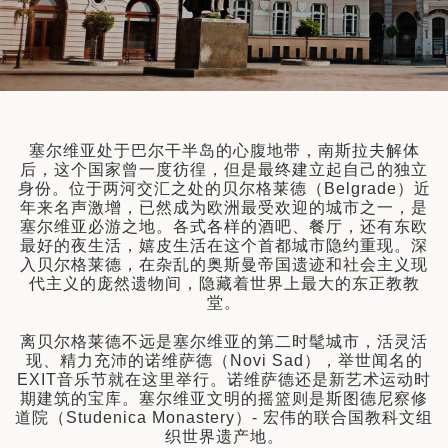
筑
 巴尔干地区的希腊与罗马遗产 – 奥尔
行（2026年6月1日 – 13日）
和中美洲
联合酋长国
西班牙比利牛斯山道与巴斯克雅致旅程
 年 7 月 5 日 – 12 日）
和北极
塞尔维亚处于巴尔干半岛的心腹地带，南斯拉夫解体
 桑尼亚大迁徙与黑猩猩 游猎之旅
后，这个国家曾一度彷徨，但是最终建立起自己的独立
 年 7 月 18 日 – 26 日 ）
身份。位于两河交汇之处的贝尔格莱德（Belgrade）近
年来名声激增，已然成为欧洲最受欢迎的城市之一，是
 俄罗斯远东 ：原始荒野与被遗忘的历
塞尔维亚必游之地。各式各样的酒吧、餐厅，还有东欧
26年8月8日 – 17日）
最好的夜生活，嬉皮生活在这个首都城市隐约重现。深
顿
入贝尔格莱德，在杂乱的奥斯曼帝国遗迹和社会主义现
 斯瓦尔巴，扬帆起航独家探秘（2026
代主义的庞然遗物间，隐藏着世界上最大的东正教教
日-9月18日）
堂。
 阿富汗: 传奇古国的前世文明（2026
离贝尔格莱德不远是塞尔维亚的第二时髦城市，活灵活
 22 日 – 10 月 3 日）
现、精力充沛的诺维萨德（Novi Sad），举世闻名的
EXIT音乐节就在这里举行。诺维萨德还是新艺术运动时
天波罗的海之路：爱沙尼亚、拉脱维亚和
期建筑的宝库。塞尔维亚文明的摇篮则是斯图德尼察修
2026年10月5日至16日）
亚
道院（Studenica Monastery）- 宏伟的联合国教科文组
织世界遗产地。
沙特阿拉伯 · 奇迹王国 (2026 年 11