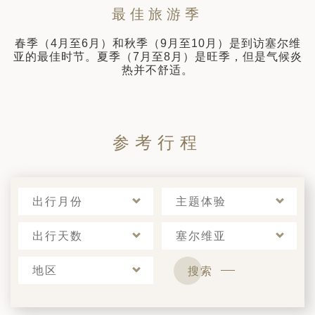
日 — 26 日)
最佳旅游季
南极之旅: 搭乘银海邮轮 “奋进号” 的
春季（4月至6月）和秋季（9月至10月）是到访塞尔维
旅程（2026 年 12 月 4 日至 14
亚的最佳时节。夏季（7月至8月）是旺季，但是气候炎
热并不舒适。
多
参考行程
出行月份
主题体验
出行天数
塞尔维亚
地区
搜索