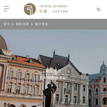
首页
精彩世界
塞尔维亚
回
回
回
回
回
回
回
回
回
回
回
回
回
回
回
回
回
回
西亚
利亚
比亚
尼亚
亚
车
享同行
选｜大溪地白兰度度假村尽享极致体
知
行
亚
亚
亚
猎
非三重奏: 野性、山海与醇香（2026
团队
8日-9月25日）
 | AMANWELLA印度洋锡兰时光
带
亚
疆
斯加
亚和黑塞哥维那
轮
作伙伴
加拿大丘吉尔北极熊、白鲸与飞鸟
选｜文华东方迪沙鲁海岸THE
7年7月14日 – 7月21日）
YA酒店
大陆
内蒙
夫
亚
亚
亚
游
价
塞尔维亚
 土耳其东部之旅：穿越古老的景观
选｜阿玛哈豪华精选沙漠度假村及水
北非
坦
亚
亚
化
士
是时候斟满酒杯!
6年5月5日 – 15日）
高加索
坦
斯坦
亚
途
们
高加索拼图: 阿塞拜疆, 格鲁吉亚 & 亚
｜ 不丹COMO UMA 喜马拉雅深处
（2026年5月15日-27日）
卡
拉伯
斯斯坦
尔
玩
选｜卓美亚阿拉伯港酒店
马达加斯加空中游猎 （2026年6月1
克斯坦
世
12日）