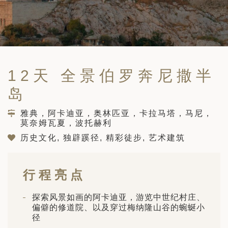
筑
 巴尔干地区的希腊与罗马遗产 – 奥尔
行（2026年6月1日 – 13日）
和中美洲
联合酋长国
西班牙比利牛斯山道与巴斯克雅致旅程
 年 7 月 5 日 – 12 日）
和北极
12天 全景伯罗奔尼撒半
 桑尼亚大迁徙与黑猩猩 游猎之旅
 年 7 月 18 日 – 26 日 ）
岛
 俄罗斯远东 ：原始荒野与被遗忘的历
雅典，阿卡迪亚，奥林匹亚，卡拉马塔，马尼，
26年8月8日 – 17日）
莫奈姆瓦夏，波托赫利
顿
 斯瓦尔巴，扬帆起航独家探秘（2026
历史文化, 独辟蹊径, 精彩徒步, 艺术建筑
日-9月18日）
 阿富汗: 传奇古国的前世文明（2026
行程亮点
 22 日 – 10 月 3 日）
天波罗的海之路：爱沙尼亚、拉脱维亚和
探索风景如画的阿卡迪亚，游览中世纪村庄、
2026年10月5日至16日）
偏僻的修道院、以及穿过梅纳隆山谷的蜿蜒小
亚
径
沙特阿拉伯 · 奇迹王国 (2026 年 11