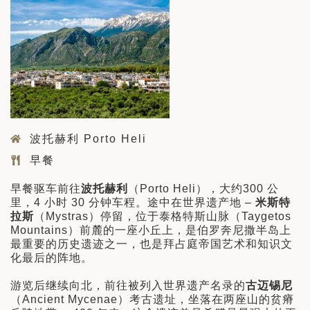
波托赫利 Porto Heli
早餐
早餐驱车前往
波托赫利
（Porto Heli），大约300 公
里，4 小时 30 分钟车程。途中在世界遗产地 –
米斯特
拉斯
（Mystras）停留，位于泰格特斯山脉（Taygetos
Mountains）前麓的一座小丘上，是伯罗奔尼撒半岛上
最重要的历史遗迹之一，也是拜占庭帝国艺术和知识文
化最后的阵地。
游览后继续向北，前往被列入世界遗产名录的
古迈锡尼
（Ancient Mycenae）考古遗址，坐落在两座山的贫瘠