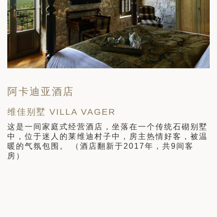
阿卡迪亚酒店
维佳别墅 VILLA VAGER
R
这是一间家庭式经营酒店，坐落在一个传统石砌别墅
中，位于迷人的莱维迪村子中，房主热情好客，被温
力
暖的气氛包围。 （酒店翻新于2017年，共9间客
融
房）
的