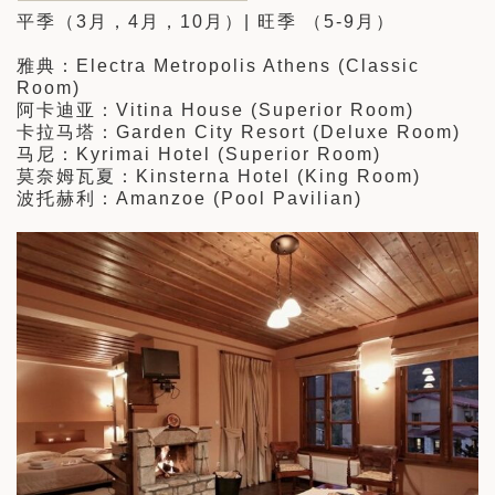
平季（3月，4月，10月）| 旺季 （5-9月）
雅典：Electra Metropolis Athens (Classic
Room)
阿卡迪亚：Vitina House (Superior Room)
卡拉马塔：Garden City Resort (Deluxe Room)
马尼：Kyrimai Hotel (Superior Room)
莫奈姆瓦夏：Kinsterna Hotel (King Room)
波托赫利：Amanzoe (Pool Pavilian)