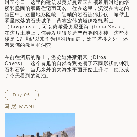
时至今日，这里的建筑以奥斯曼帝国占领希腊时期的塔
楼和坚固的家庭住宅而闻名。住在这里，沉浸在古老的
氛围中。这里地形险峻，陡峭的岩石连绵起伏，峭壁上
零星散落的石头城堡，背靠宏伟的塔伊格托斯山
（Taygetos），可以俯瞰爱奥尼亚海（Ionia Sea）。
在这片土地上，你会发现很多造型奇异的塔楼，这些塔
楼是 17 世纪以来作为避难所而建，除了塔楼之外，还
有宏伟的教堂和洞穴。
在前往酒店的路上，游览
迪洛斯洞穴
（Diros
Caves），这个有趣的自然奇观充满了不同形状的钟乳
石和石笋。当几米外的大海水平面开始上升时，便形成
了今天看到的湖泊。
Day 06
马尼 MANI