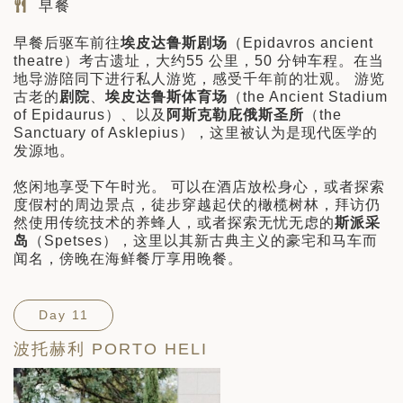
早餐
早餐后驱车前往
埃皮达鲁斯剧场
（Epidavros ancient
theatre）考古遗址，大约55 公里，50 分钟车程。在当
地导游陪同下进行私人游览，感受千年前的壮观。 游览
古老的
剧院
、
埃皮达鲁斯体育场
（the Ancient Stadium
of Epidaurus）、以及
阿斯克勒庇俄斯圣所
（the
Sanctuary of Asklepius），这里被认为是现代医学的
发源地。
悠闲地享受下午时光。 可以在酒店放松身心，或者探索
度假村的周边景点，徒步穿越起伏的橄榄树林，拜访仍
然使用传统技术的养蜂人，或者探索无忧无虑的
斯派采
岛
（Spetses），这里以其新古典主义的豪宅和马车而
闻名，傍晚在海鲜餐厅享用晚餐。
Day 11
波托赫利 PORTO HELI