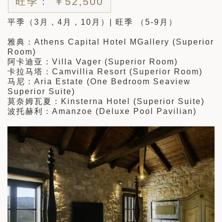
旺季： ￥52,500
平季（3月，4月，10月）| 旺季 （5-9月）
雅典：Athens Capital Hotel MGallery (Superior
Room)
阿卡迪亚：Villa Vager (Superior Room)
卡拉马塔：Camvillia Resort (Superior Room)
马尼：Aria Estate (One Bedroom Seaview
Superior Suite)
莫奈姆瓦夏：Kinsterna Hotel (Superior Suite)
波托赫利：Amanzoe (Deluxe Pool Pavilian)