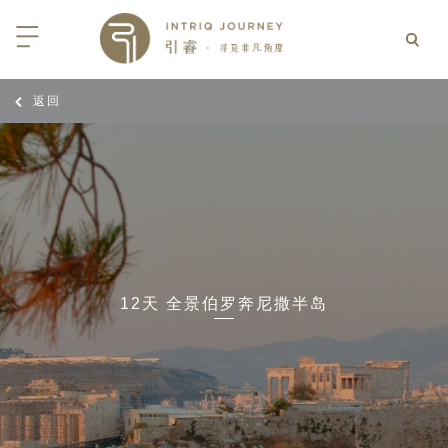
返回
回
回
回
回
回
回
回
回
回
回
回
回
回
回
回
回
回
回
西亚
利亚
比亚
尼亚
亚
车
享同行
选｜大溪地白兰度度假村尽享极致体
知
行
亚
亚
亚
猎
非三重奏: 野性、山海与醇香（2026
团队
8日-9月25日）
 | AMANWELLA印度洋锡兰时光
带
亚
疆
斯加
亚和黑塞哥维那
轮
作伙伴
加拿大丘吉尔北极熊、白鲸与飞鸟
选｜文华东方迪沙鲁海岸THE
7年7月14日 – 7月21日）
YA酒店
大陆
内蒙
夫
亚
亚
亚
游
价
12天 全景伯罗奔尼撒半岛
 土耳其东部之旅：穿越古老的景观
选｜阿玛哈豪华精选沙漠度假村及水
北非
坦
亚
亚
化
士
6年5月5日 – 15日）
高加索
坦
斯坦
亚
途
们
高加索拼图: 阿塞拜疆, 格鲁吉亚 & 亚
｜ 不丹COMO UMA 喜马拉雅深处
（2026年5月15日-27日）
卡
拉伯
斯斯坦
尔
玩
选｜卓美亚阿拉伯港酒店
马达加斯加空中游猎 （2026年6月1
克斯坦
世
12日）