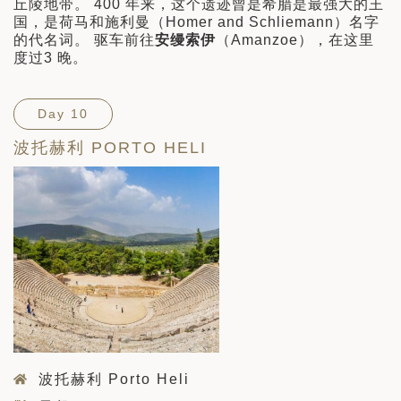
丘陵地带。 400 年来，这个遗迹曾是希腊是最强大的王
国，是荷马和施利曼（Homer and Schliemann）名字
的代名词。 驱车前往
安缦索伊
（Amanzoe），在这里
度过3 晚。
Day 10
波托赫利 PORTO HELI
波托赫利 Porto Heli