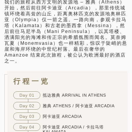
我们的旅程从西方文明的发源地 – 雅典（Athens）
开始，然后前往阿卡迪亚（Arcadia），那里传统城
镇环绕着高耸的山丘，距离奥林匹克的发源地奥林匹
亚（Olympia）仅一箭之遥。一路向南，参观卡拉马
塔（Kalamata）和古老的墨西拿（Messina），然
后前往马尼半岛（Mani Peninsula），以其塔楼、
洒满阳光的海滩和传正宗的希腊氛围而闻名。莫奈姆
瓦夏（Monemvasia）也一样精彩，惊叹于陡峭的悬
崖和海岸环绕的中世纪村落。最后在奢华的
Amanzoe 结束此次旅程，被公认为欧洲最好的酒店
之一。
行程一览
Day 01
抵达雅典 ARRIVAL IN ATHENS
Day 02
雅典 ATHENS / 阿卡迪亚 ARCADIA
Day 03
阿卡迪亚 ARCADIA
Day 04
阿卡迪亚 ARCADIA / 卡拉马塔
KALAMATA