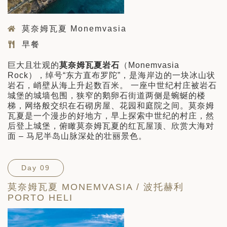
莫奈姆瓦夏 Monemvasia
早餐
巨大且壮观的
莫奈姆瓦夏岩石
（Monemvasia
Rock），绰号“东方直布罗陀”，是海岸边的一块冰山状
岩石，峭壁从海上升起数百米。 一座中世纪村庄被岩石
城堡的城墙包围，狭窄的鹅卵石街道两侧是蜿蜒的楼
梯，网络般交织在石砌房屋、花园和庭院之间。莫奈姆
瓦夏是一个漫步的好地方，早上探索中世纪的村庄，然
后登上城堡，俯瞰莫奈姆瓦夏的红瓦屋顶、欣赏大海对
面 – 马尼半岛山脉深处的壮丽景色。
Day 09
莫奈姆瓦夏 MONEMVASIA / 波托赫利
PORTO HELI