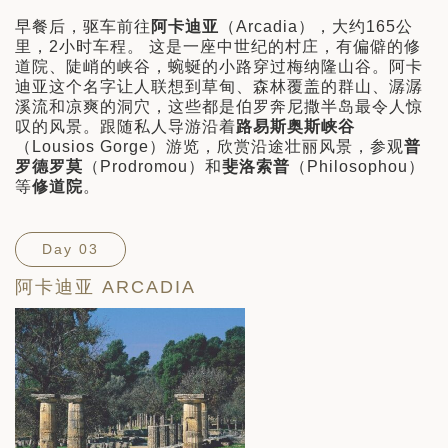
早餐后，驱车前往
阿卡迪亚
（Arcadia），大约165公
里，2小时车程。 这是一座中世纪的村庄，有偏僻的修
道院、陡峭的峡谷，蜿蜒的小路穿过梅纳隆山谷。阿卡
迪亚这个名字让人联想到草甸、森林覆盖的群山、潺潺
溪流和凉爽的洞穴，这些都是伯罗奔尼撒半岛最令人惊
叹的风景。跟随私人导游沿着
路易斯奥斯峡谷
（Lousios Gorge）游览，欣赏沿途壮丽风景，参观
普
罗德罗莫
（Prodromou）和
斐洛索普
（Philosophou）
等
修道院
。
Day 03
阿卡迪亚 ARCADIA