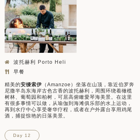
波托赫利 Porto Heli
早餐
精美的
安缦索伊
（Amanzoe）坐落在山顶，靠近伯罗奔
尼撒半岛东海岸古色古香的波托赫利，周围环绕着橄榄
树林、葡萄园和柏树，可居高俯瞰愛琴海美景。在这里
有很多事情可以做，从瑜伽到海滩俱乐部的水上运动，
再到水疗中心享受奢华疗程，或者在户外露台享用鸡尾
酒，捕捉惊艳的日落美景。
Day 12