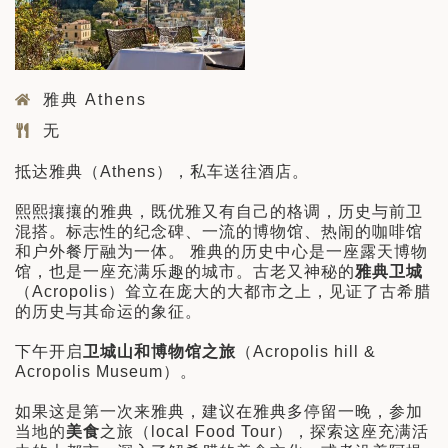
雅典 Athens
无
抵达雅典（Athens），私车送往酒店。
熙熙攘攘的雅典，既优雅又有自己的格调，历史与前卫
混搭。标志性的纪念碑、一流的博物馆、热闹的咖啡馆
和户外餐厅融为一体。 雅典的历史中心是一座露天博物
馆，也是一座充满乐趣的城市。古老又神秘的
雅典卫城
（Acropolis）耸立在庞大的大都市之上，见证了古希腊
的历史与其命运的象征。
下午开启
卫城山和博物馆之旅
（Acropolis hill &
Acropolis Museum）。
如果这是第一次来雅典，建议在雅典多停留一晚，参加
当地的
美食
之旅（local Food Tour），探索这座充满活