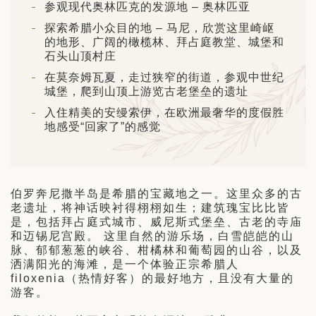
参观现代奥林匹克的发源地 – 奥林匹亚
日 — 26 日)
探索希腊小众目的地 – 马尼，欣赏这里崎岖
南极之旅: 搭乘银海邮轮 “奋进号” 的
的地形、广阔的橄榄林、拜占庭教堂、城堡和
旅程（2026 年 12 月 4 日至 14
石头山顶村庄
在莫奈姆瓦夏，走过狭窄的街道，参观中世纪
城堡，爬到山顶上游览古老堡垒的遗址
多
入住精美的安缦索伊，在欧洲最奢华的度假胜
地感受“回家了”的感觉
伯罗奔尼撒半岛是希腊的宝藏地之一。这里众多的古
老遗址，将神话映衬得栩栩如生；建筑瑰宝比比皆
是，包括拜占庭式城市、威尼斯式堡垒、古老的寺庙
和迈锡尼宫殿。 这里自然的游乐场，白雪皑皑的山
脉、郁郁葱葱的峡谷、柑橘林和葡萄园的山谷，以及
洒满阳光的海滩，是一个体验正宗希腊人
filoxenia（热情好客）的最好地方，且没有大量的
游客。