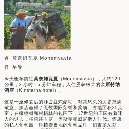
莫奈姆瓦夏 Monemvasia
早餐
今天驱车前往
莫奈姆瓦夏
（Monemvasia），大约120
公里，2 小时 15 分钟车程，入住屡获殊荣的
金斯特纳
酒店
（Kinsterna hotel）。
这是一座修复后的拜占庭式豪宅，对其悠久的历史充满
敬意。酒店赢得了无数国际荣誉和奖项，占地面积25英
亩，在橄榄树和柑橘林的包围下，17世纪的庄园有着迷
人的过去，横跨拜占庭、奥斯曼和威尼斯人时代。酒店
的私人葡萄园，种植着当地的葡萄品种，如吉多尼莎