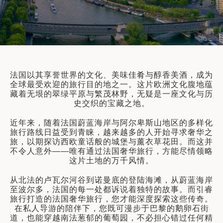
筑
 巴尔干地区的希腊与罗马遗产 – 奥尔
行（2026年6月1日 – 13日）
和中美洲
联合酋长国
西班牙比利牛斯山道与巴斯克雅致旅程
 年 7 月 5 日 – 12 日）
和北极
法国以其享誉世界的文化、美味佳肴与醇香美酒，成为
 桑尼亚大迁徙与黑猩猩 游猎之旅
全球最受欢迎的旅行目的地之一。这片欧洲文化腹地蕴
 年 7 月 18 日 – 26 日 ）
藏着无垠的翠绿平原与繁茂林野，无疑是一座文化与历
史交织的宝藏之地。
 俄罗斯远东 ：原始荒野与被遗忘的历
26年8月8日 – 17日）
近年来，随着法国蔚蓝海岸与阿尔卑斯山地区的多样化
顿
旅行路线日益受到青睐，越来越多的人开始寻求奢华之
 斯瓦尔巴，扬帆起航独家探秘（2026
旅，以期探访西欧童话般的城堡与薰衣草花田。而这并
日-9月18日）
不令人意外——唯有通过法国奢华旅行，方能尽情领略
这片土地的万千风情。
 阿富汗: 传奇古国的前世文明（2026
 22 日 – 10 月 3 日）
从北法的卢瓦尔河谷到诺曼底的登陆海滩，从蔚蓝海岸
至波尔多，法国的每一处都诉说着独特的故事。而引睿
天波罗的海之路：爱沙尼亚、拉脱维亚和
旅行打造的法国奢华旅行，您才能深度探索这些传奇。
2026年10月5日至16日）
亚
在私人导游的陪伴下，您既可漫步于巴黎的鹅卵石街
道，也能穿越南法葱郁的葡萄园，不必担心错过任何精
沙特阿拉伯 · 奇迹王国 (2026 年 11