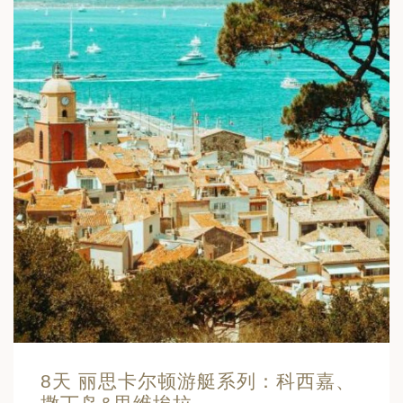
8天 丽思卡尔顿游艇系列：科西嘉、