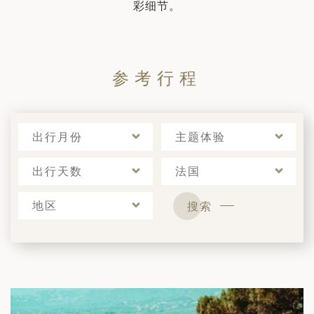
彩细节。
日 — 26 日)
南极之旅: 搭乘银海邮轮 “奋进号” 的
旅程（2026 年 12 月 4 日至 14
参考行程
多
出行月份
主题体验
出行天数
法国
地区
搜索