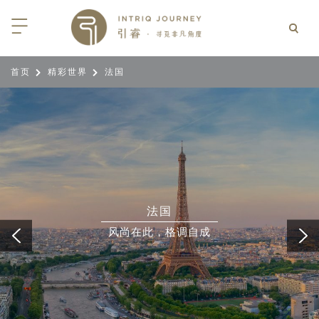
首页
精彩世界
法国
回
回
回
回
回
回
回
回
回
回
回
回
回
回
回
回
回
回
西亚
利亚
比亚
尼亚
亚
车
享同行
选｜大溪地白兰度度假村尽享极致体
知
行
亚
亚
亚
猎
非三重奏: 野性、山海与醇香（2026
团队
8日-9月25日）
 | AMANWELLA印度洋锡兰时光
带
亚
疆
斯加
亚和黑塞哥维那
轮
作伙伴
加拿大丘吉尔北极熊、白鲸与飞鸟
选｜文华东方迪沙鲁海岸THE
7年7月14日 – 7月21日）
YA酒店
大陆
内蒙
夫
亚
亚
亚
游
价
法国
 土耳其东部之旅：穿越古老的景观
选｜阿玛哈豪华精选沙漠度假村及水
北非
坦
亚
亚
化
士
风尚在此，格调自成
6年5月5日 – 15日）
高加索
坦
斯坦
亚
途
们
高加索拼图: 阿塞拜疆, 格鲁吉亚 & 亚
｜ 不丹COMO UMA 喜马拉雅深处
（2026年5月15日-27日）
卡
拉伯
斯斯坦
尔
玩
选｜卓美亚阿拉伯港酒店
马达加斯加空中游猎 （2026年6月1
克斯坦
世
12日）