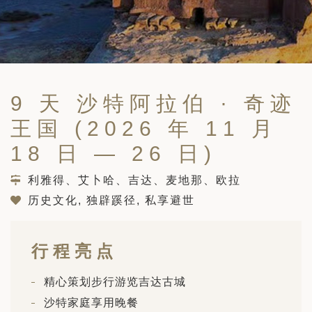
筑
 巴尔干地区的希腊与罗马遗产 – 奥尔
行（2026年6月1日 – 13日）
和中美洲
联合酋长国
西班牙比利牛斯山道与巴斯克雅致旅程
 年 7 月 5 日 – 12 日）
和北极
9 天 沙特阿拉伯 · 奇迹
 桑尼亚大迁徙与黑猩猩 游猎之旅
 年 7 月 18 日 – 26 日 ）
王国 (2026 年 11 月
 俄罗斯远东 ：原始荒野与被遗忘的历
18 日 — 26 日)
26年8月8日 – 17日）
顿
利雅得、艾卜哈、吉达、麦地那、欧拉
 斯瓦尔巴，扬帆起航独家探秘（2026
历史文化, 独辟蹊径, 私享避世
日-9月18日）
 阿富汗: 传奇古国的前世文明（2026
 22 日 – 10 月 3 日）
行程亮点
天波罗的海之路：爱沙尼亚、拉脱维亚和
2026年10月5日至16日）
精心策划步行游览吉达古城
亚
沙特家庭享用晚餐
沙特阿拉伯 · 奇迹王国 (2026 年 11