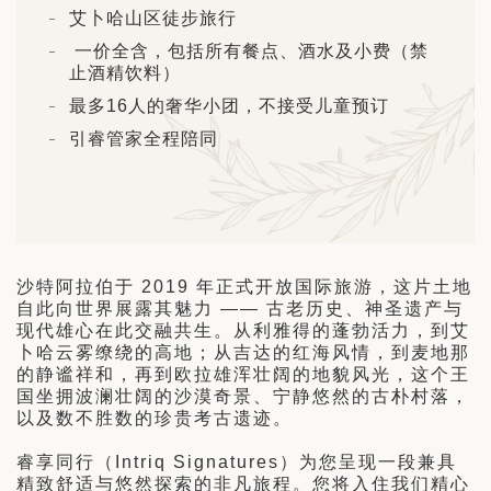
日 — 26 日)
艾卜哈山区徒步旅行
一价全含，包括所有餐点、酒水及小费（禁
南极之旅: 搭乘银海邮轮 “奋进号” 的
止酒精饮料）
旅程（2026 年 12 月 4 日至 14
最多16人的奢华小团，不接受儿童预订
引睿管家全程陪同
多
沙特阿拉伯于 2019 年正式开放国际旅游，这片土地
自此向世界展露其魅力 —— 古老历史、神圣遗产与
现代雄心在此交融共生。从利雅得的蓬勃活力，到艾
卜哈云雾缭绕的高地；从吉达的红海风情，到麦地那
的静谧祥和，再到欧拉雄浑壮阔的地貌风光，这个王
国坐拥波澜壮阔的沙漠奇景、宁静悠然的古朴村落，
以及数不胜数的珍贵考古遗迹。
睿享同行（Intriq Signatures）为您呈现一段兼具
精致舒适与悠然探索的非凡旅程。您将入住我们精心