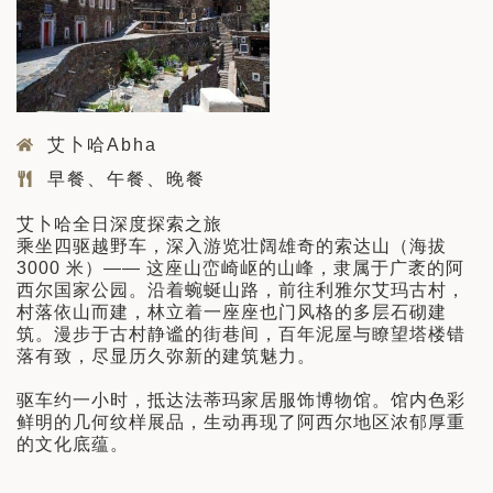
艾卜哈Abha
早餐、午餐、晚餐
艾卜哈全日深度探索之旅
乘坐四驱越野车，深入游览壮阔雄奇的索达山（海拔
3000 米）—— 这座山峦崎岖的山峰，隶属于广袤的阿
西尔国家公园。沿着蜿蜒山路，前往利雅尔艾玛古村，
村落依山而建，林立着一座座也门风格的多层石砌建
筑。漫步于古村静谧的街巷间，百年泥屋与瞭望塔楼错
落有致，尽显历久弥新的建筑魅力。
驱车约一小时，抵达法蒂玛家居服饰博物馆。馆内色彩
鲜明的几何纹样展品，生动再现了阿西尔地区浓郁厚重
的文化底蕴。