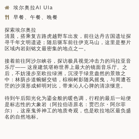
埃尔奥拉Al Ula
早餐、午餐、晚餐
探索埃尔奥拉
清晨，搭乘复古路虎越野车出发，前往达丹古国遗址探
寻千年文明遗迹；随后驱车前往伊克马山，这里是整片
区域内岩刻铭文最密集的地点之一。
接着前往阿沙尔峡谷，探访极具视觉冲击力的玛拉亚音
乐厅—— 这座建筑堪称世界上最大的镜面音乐厅。之
后，不妨漫步至欧拉绿洲，沉浸于绿意盎然的景致之
中：林荫步道蜿蜒交错，棕榈树影随风摇曳，与周遭苍
茫的沙漠形成鲜明对比，带来沁人心脾的清凉惬意。
待到午后阳光化为鎏金般的暖色调，行程的最后一站便
是标志性的大象岩（阿拉伯语原名：贾巴尔・阿尔菲
尔），这座鬼斧神工的地质奇观，也是欧拉地区最负盛
名的自然地标。