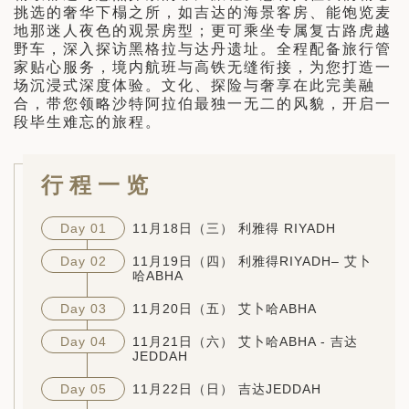
挑选的奢华下榻之所，如吉达的海景客房、能饱览麦
地那迷人夜色的观景房型；更可乘坐专属复古路虎越
野车，深入探访黑格拉与达丹遗址。全程配备旅行管
家贴心服务，境内航班与高铁无缝衔接，为您打造一
场沉浸式深度体验。文化、探险与奢享在此完美融
合，带您领略沙特阿拉伯最独一无二的风貌，开启一
段毕生难忘的旅程。
行程一览
Day 01
11月18日（三） 利雅得 RIYADH
Day 02
11月19日（四） 利雅得RIYADH– 艾卜
哈ABHA
Day 03
11月20日（五） 艾卜哈ABHA
Day 04
11月21日（六） 艾卜哈ABHA - 吉达
JEDDAH
Day 05
11月22日（日） 吉达JEDDAH