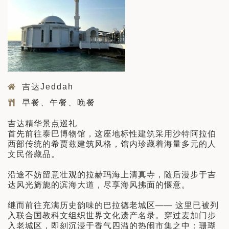
吉达Jeddah
早餐、午餐、晚餐
吉达精华景点巡礼
首先前往泰巴博物馆，这座地标性建筑采用沙特阿拉伯
西部传统的希贾兹建筑风格，馆内珍藏着海量多元的人
文民俗藏品。
沿途不妨留意壮观的拉赫玛海上清真寺，随后漫步于吉
达风光旖旎的滨海大道，尽享海风拂面的惬意。
继而前往充满历史韵味的巴拉德老城区—— 这里已被列
入联合国教科文组织世界文化遗产名录。穿过麦加门步
入老城区，即刻沉浸于香气四溢的热闹市集之中：珊瑚