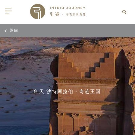
返回
回
回
回
回
回
回
回
回
回
回
回
回
回
回
回
回
回
回
西亚
利亚
比亚
尼亚
亚
车
享同行
选｜大溪地白兰度度假村尽享极致体
知
行
亚
亚
亚
猎
非三重奏: 野性、山海与醇香（2026
团队
8日-9月25日）
 | AMANWELLA印度洋锡兰时光
带
亚
疆
斯加
亚和黑塞哥维那
轮
作伙伴
加拿大丘吉尔北极熊、白鲸与飞鸟
选｜文华东方迪沙鲁海岸THE
7年7月14日 – 7月21日）
YA酒店
大陆
内蒙
夫
亚
亚
亚
游
价
9 天 沙特阿拉伯 · 奇迹王国
 土耳其东部之旅：穿越古老的景观
选｜阿玛哈豪华精选沙漠度假村及水
北非
坦
亚
亚
化
士
6年5月5日 – 15日）
高加索
坦
斯坦
亚
途
们
高加索拼图: 阿塞拜疆, 格鲁吉亚 & 亚
｜ 不丹COMO UMA 喜马拉雅深处
（2026年5月15日-27日）
卡
拉伯
斯斯坦
尔
玩
选｜卓美亚阿拉伯港酒店
马达加斯加空中游猎 （2026年6月1
克斯坦
世
12日）