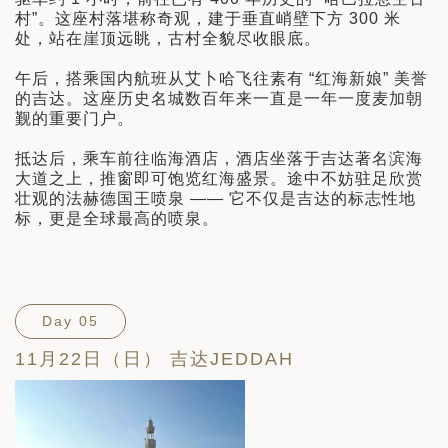
村”。这座村落堪称奇观，建于垂直峭壁下方 300 米
处，站在崖顶远眺，古村全貌尽收眼底。
午后，搭乘国内航班从艾卜哈飞往素有 “红海新娘” 美誉
的吉达。这座历史名城数百年来一直是一年一度麦加朝
觐的重要门户。
抵达后，乘车前往临海酒店，酒店坐落于吉达著名滨海
大道之上，推窗即可饱览红海盛景。途中不妨驻足欣赏
壮观的法赫德国王喷泉 —— 它不仅是吉达的标志性地
标，更是全球最高的喷泉。
Day 05
11月22日（日） 吉达JEDDAH