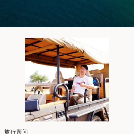
筑
 巴尔干地区的希腊与罗马遗产 – 奥尔
行（2026年6月1日 – 13日）
和中美洲
联合酋长国
西班牙比利牛斯山道与巴斯克雅致旅程
 年 7 月 5 日 – 12 日）
和北极
 桑尼亚大迁徙与黑猩猩 游猎之旅
 年 7 月 18 日 – 26 日 ）
 俄罗斯远东 ：原始荒野与被遗忘的历
26年8月8日 – 17日）
顿
 斯瓦尔巴，扬帆起航独家探秘（2026
日-9月18日）
 阿富汗: 传奇古国的前世文明（2026
 22 日 – 10 月 3 日）
天波罗的海之路：爱沙尼亚、拉脱维亚和
2026年10月5日至16日）
亚
旅行顾问
沙特阿拉伯 · 奇迹王国 (2026 年 11