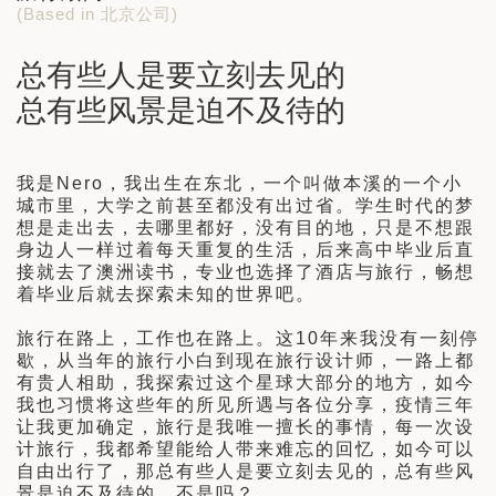
(Based in 北京公司)
日 — 26 日)
南极之旅: 搭乘银海邮轮 “奋进号” 的
总有些人是要立刻去见的
旅程（2026 年 12 月 4 日至 14
总有些风景是迫不及待的
多
我是Nero，我出生在东北，一个叫做本溪的一个小
城市里，大学之前甚至都没有出过省。学生时代的梦
想是走出去，去哪里都好，没有目的地，只是不想跟
身边人一样过着每天重复的生活，后来高中毕业后直
接就去了澳洲读书，专业也选择了酒店与旅行，畅想
着毕业后就去探索未知的世界吧。
旅行在路上，工作也在路上。这10年来我没有一刻停
歇，从当年的旅行小白到现在旅行设计师，一路上都
有贵人相助，我探索过这个星球大部分的地方，如今
我也习惯将这些年的所见所遇与各位分享，疫情三年
让我更加确定，旅行是我唯一擅长的事情，每一次设
计旅行，我都希望能给人带来难忘的回忆，如今可以
自由出行了，那总有些人是要立刻去见的，总有些风
景是迫不及待的，不是吗？