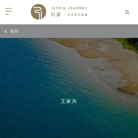
返回
回
回
回
回
回
回
回
回
回
回
回
回
回
回
回
回
回
回
西亚
利亚
比亚
尼亚
亚
车
享同行
选｜大溪地白兰度度假村尽享极致体
知
行
亚
亚
亚
猎
非三重奏: 野性、山海与醇香（2026
团队
8日-9月25日）
 | AMANWELLA印度洋锡兰时光
带
亚
疆
斯加
亚和黑塞哥维那
轮
作伙伴
加拿大丘吉尔北极熊、白鲸与飞鸟
选｜文华东方迪沙鲁海岸THE
7年7月14日 – 7月21日）
YA酒店
大陆
内蒙
夫
亚
亚
亚
游
价
 土耳其东部之旅：穿越古老的景观
选｜阿玛哈豪华精选沙漠度假村及水
北非
坦
亚
亚
化
士
王家兴
6年5月5日 – 15日）
高加索
坦
斯坦
亚
途
们
高加索拼图: 阿塞拜疆, 格鲁吉亚 & 亚
｜ 不丹COMO UMA 喜马拉雅深处
（2026年5月15日-27日）
卡
拉伯
斯斯坦
尔
玩
选｜卓美亚阿拉伯港酒店
马达加斯加空中游猎 （2026年6月1
克斯坦
世
12日）