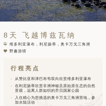
筑
 巴尔干地区的希腊与罗马遗产 – 奥尔
行（2026年6月1日 – 13日）
和中美洲
联合酋长国
西班牙比利牛斯山道与巴斯克雅致旅程
 年 7 月 5 日 – 12 日）
和北极
8天 飞越博兹瓦纳
 桑尼亚大迁徙与黑猩猩 游猎之旅
 年 7 月 18 日 – 26 日 ）
维多利亚瀑布，利尼扬蒂，奥卡万戈三角洲
 俄罗斯远东 ：原始荒野与被遗忘的历
野趣游猎
26年8月8日 – 17日）
顿
 斯瓦尔巴，扬帆起航独家探秘（2026
行程亮点
日-9月18日）
 阿富汗: 传奇古国的前世文明（2026
从赞比亚和津巴布韦双向欣赏维多利亚瀑布
 22 日 – 10 月 3 日）
在利尼扬蒂欣赏非洲神秘且原始原生态的自然
景观，远离人群如织的乔贝国家公园
天波罗的海之路：爱沙尼亚、拉脱维亚和
2026年10月5日至16日）
亚
入住精心为您挑选的奥卡万戈三角洲营地，参
加水陆活动
沙特阿拉伯 · 奇迹王国 (2026 年 11