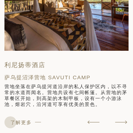
利尼扬蒂酒店
萨乌提沼泽营地 SAVUTI CAMP
黑
营地坐落在萨乌提河道沿岸的私人保护区内，以不寻
酒
常的水道而闻名。营地共设有七间帐篷。从营地的茅
备
草餐区开始，到高架的木制甲板，设有一个小游泳
池，熔岩穴，沿河道可享有优美的景色。
了解更多