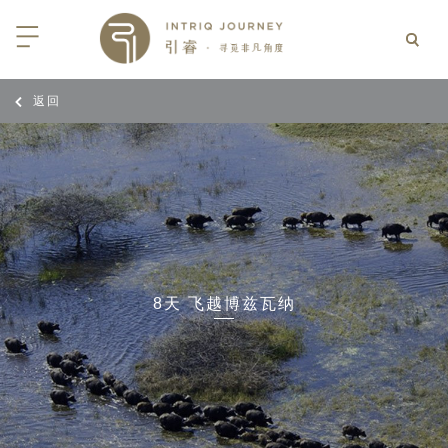
返回
回
回
回
回
回
回
回
回
回
回
回
回
回
回
回
回
回
回
西亚
利亚
比亚
尼亚
亚
车
享同行
选｜大溪地白兰度度假村尽享极致体
知
行
亚
亚
亚
猎
非三重奏: 野性、山海与醇香（2026
团队
8日-9月25日）
 | AMANWELLA印度洋锡兰时光
带
亚
疆
斯加
亚和黑塞哥维那
轮
作伙伴
加拿大丘吉尔北极熊、白鲸与飞鸟
选｜文华东方迪沙鲁海岸THE
7年7月14日 – 7月21日）
YA酒店
大陆
内蒙
夫
亚
亚
亚
游
价
8天 飞越博兹瓦纳
 土耳其东部之旅：穿越古老的景观
选｜阿玛哈豪华精选沙漠度假村及水
北非
坦
亚
亚
化
士
6年5月5日 – 15日）
高加索
坦
斯坦
亚
途
们
高加索拼图: 阿塞拜疆, 格鲁吉亚 & 亚
｜ 不丹COMO UMA 喜马拉雅深处
（2026年5月15日-27日）
卡
拉伯
斯斯坦
尔
玩
选｜卓美亚阿拉伯港酒店
马达加斯加空中游猎 （2026年6月1
克斯坦
世
12日）