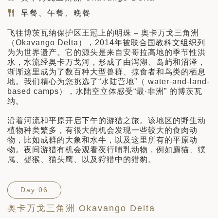
早餐、午餐、晚餐
飞往博茨瓦纳保护区王冠上的明珠 – 奥卡万戈三角洲
（Okavango Delta），2014年被联合国教科文组织列
为为世界遗产。它的源头是来自安哥拉高地的季节性洪
水，水流经奥卡万戈河，形成了由泻湖、岛屿和沼泽，
渐渐这里成为了数百种大型兽群、掠食者和鸟类的栖息
地。我们精心为您挑选了“水陆营地”（ water-and-land-
based camps），水陆空立体感受“最·非洲” 的博茨瓦
纳。
沿着河流和平原开启下午的游猎之旅。该地区的野生动
植物种类繁多，有很大的机会发现一些较大的食肉动
物，比如成群的大象和水牛，以及这里所有的平原动
物。夜间游猎有机会观看夜行哺乳动物，例如麝猫、獛
属、婴猴、猫头鹰、以及狩猎中的猎豹。
Day 06
奥卡万戈三角洲 Okavango Delta