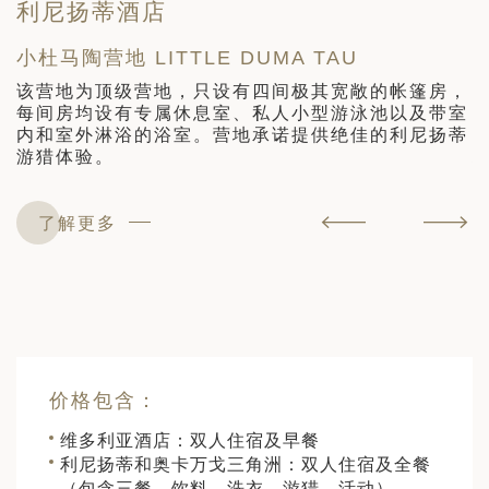
利尼扬蒂酒店
小杜马陶营地 LITTLE DUMA TAU
P
该营地为顶级营地，只设有四间极其宽敞的帐篷房，
每间房均设有专属休息室、私人小型游泳池以及带室
内和室外淋浴的浴室。营地承诺提供绝佳的利尼扬蒂
瀑
游猎体验。
了解更多
价格包含：
维多利亚酒店：双人住宿及早餐
利尼扬蒂和奥卡万戈三角洲：双人住宿及全餐
（包含三餐、饮料、洗衣、游猎、活动）