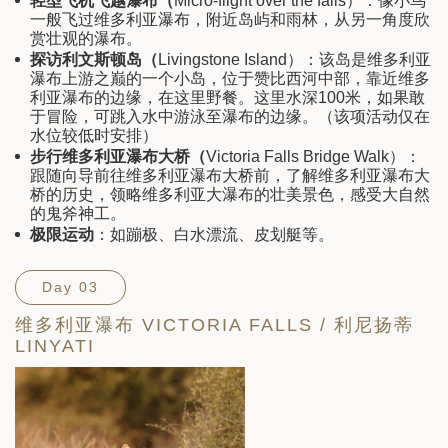
轻型飞机飞越瀑布（
Micro-flight over the falls）：像小鸟
一般飞过维多利亚瀑布，附近岛屿和雨林，从另一角度欣
赏壮观的瀑布。
探访利文斯顿岛（
Livingstone Island）：该岛是维多利亚
瀑布上游之巅的一个小岛，位于赞比西河中部，靠近维多
利亚瀑布的边缘，在这里野餐。这里水深100米，如果敢
于冒险，可跳入水中游泳至瀑布的边缘。（该项活动仅在
水位较低时安排）
步行维多利亚瀑布大桥（
Victoria Falls Bridge Walk）：
跟随向导前往维多利亚瀑布大桥前，了解维多利亚瀑布大
桥的历史，领略维多利亚大瀑布的壮美景色，感受大自然
的鬼斧神工。
极限运动
：如蹦极、白水漂流、皮划艇等。
Day 03
维多利亚瀑布 VICTORIA FALLS / 利尼扬蒂
LINYATI