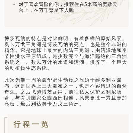
日 — 26 日)
对于喜欢冒险的你，推荐住在5米高的宽敞天
台上，在万千繁星下入睡
南极之旅: 搭乘银海邮轮 “奋进号” 的
旅程（2026 年 12 月 4 日至 14
博茨瓦纳的特点是对比鲜明，有着多样的原始风景。
多
奥卡万戈三角洲是博茨瓦纳的亮点，也是整个非洲的
精华。它是地球上最大的内陆三角洲，由沼泽地和季
节性洪水平原组成，是少数完全与海洋隔绝的三角洲
系统之一。数以万计的水道和泻湖，供养了一个巨大
的动植物生态系统。
此次为期一周的豪华野生动物之旅始于维多利亚瀑
布，这是世界上三大瀑布之一，也是不容错过的自然
奇观。之后飞越博茨瓦纳，前往私人保护区利尼扬
蒂，与乔贝国家公园西部相连，风景更胜一筹且更加
私密，最后到达奥卡万戈三角洲。
行程一览