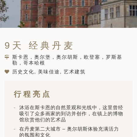
筑
 巴尔干地区的希腊与罗马遗产 – 奥尔
行（2026年6月1日 – 13日）
和中美洲
联合酋长国
西班牙比利牛斯山道与巴斯克雅致旅程
 年 7 月 5 日 – 12 日）
和北极
9天 经典丹麦
 桑尼亚大迁徙与黑猩猩 游猎之旅
 年 7 月 18 日 – 26 日 ）
斯卡恩，奥尔堡，奥尔胡斯，欧登塞，罗斯基
勒，哥本哈根
 俄罗斯远东 ：原始荒野与被遗忘的历
26年8月8日 – 17日）
历史文化, 美味佳途, 艺术建筑
顿
 斯瓦尔巴，扬帆起航独家探秘（2026
日-9月18日）
行程亮点
 阿富汗: 传奇古国的前世文明（2026
 22 日 – 10 月 3 日）
沐浴在斯卡恩的自然景观和光线中，这里曾经
吸引了众多画家的到访并创作，在镇上的博物
天波罗的海之路：爱沙尼亚、拉脱维亚和
馆欣赏他们的艺术品
2026年10月5日至16日）
亚
在丹麦第二大城市 – 奥尔胡斯体验充满活力
的氛围和文化
沙特阿拉伯 · 奇迹王国 (2026 年 11