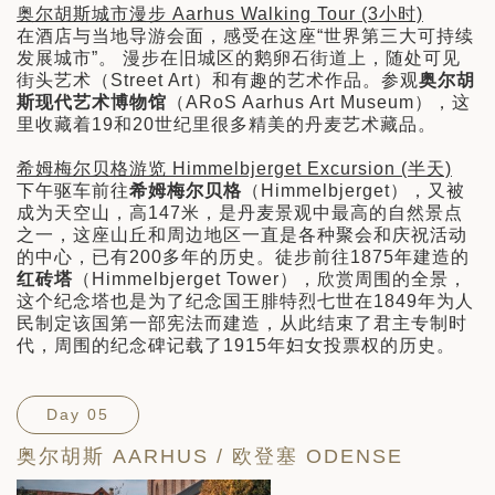
奥尔胡斯城市漫步 Aarhus Walking Tour (3小时)
在酒店与当地导游会面，感受在这座“世界第三大可持续
发展城市”。 漫步在旧城区的鹅卵石街道上，随处可见
街头艺术（Street Art）和有趣的艺术作品。参观
奥尔胡
斯现代艺术博物馆
（ARoS Aarhus Art Museum），这
里收藏着19和20世纪里很多精美的丹麦艺术藏品。
希姆梅尔贝格游览 Himmelbjerget Excursion (半天)
下午驱车前往
希姆梅尔贝格
（Himmelbjerget），又被
成为天空山，高147米，是丹麦景观中最高的自然景点
之一，这座山丘和周边地区一直是各种聚会和庆祝活动
的中心，已有200多年的历史。徒步前往1875年建造的
红砖塔
（Himmelbjerget Tower），欣赏周围的全景，
这个纪念塔也是为了纪念国王腓特烈七世在1849年为人
民制定该国第一部宪法而建造，从此结束了君主专制时
代，周围的纪念碑记载了1915年妇女投票权的历史。
Day 05
奥尔胡斯 AARHUS / 欧登塞 ODENSE