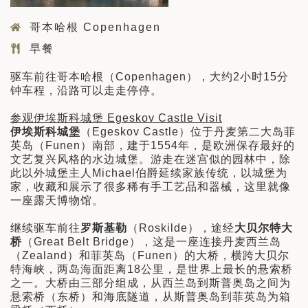
哥本哈根 Copenhagen
早餐
驱车前往哥本哈根（Copenhagen），大约2小时15分
钟车程，沿路可以走走停停。
参观伊埃斯科城堡 Egeskov Castle Visit
伊埃斯科城堡
（Egeskov Castle）位于丹麦第二大岛菲
英岛（Funen）南部，建于1554年，是欧洲保存最好的
文艺复兴风格的水边城堡。游走在迷宫似的园林中，除
此以外城堡主人Michael伯爵延续家族传统，以城堡为
家，收藏和展示了很多稀有手工艺品和器械，这里就像
一座露天博物馆。
继续驱车前往
罗斯基勒
（Roskilde），途经
大贝尔特大
桥
（Great Belt Bridge），这是一座连接丹麦西兰岛
（Zealand）和菲英岛（Funen）的大桥，横跨大贝尔
特海峡，两岛海面距离18公里，是世界上最长的悬索桥
之一。大桥由三部分组成，从西兰岛到斯普奥岛之间为
悬索桥（东桥）和海底隧道，从斯普奥岛到菲英岛为箱