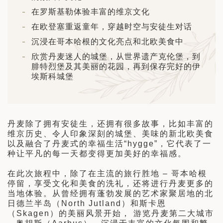
日 — 26 日)
在罗斯基勒体验丰富的维京文化
南极之旅: 搭乘银海邮轮 “奋进号” 的
在欧登塞重返童年，穿越时空与安徒生对话
旅程（2026 年 12 月 4 日至 14
沉浸在哥本哈根的文化亮点和北欧美食中
欣赏丹麦迷人的城堡，从世界遗产克伦堡，到
多
腓特烈堡及其美丽的花园，再到保存完好的伊
埃斯科城堡
丹麦除了拥有安徒生，还拥有很多故事，比如丰富的
维京历史、令人印象深刻的城堡、美味的新北欧美食
以及融合了丹麦式的幸福生活“hygge”，它代表了一
种让平凡的每一天都变得更加美好的幸福感。
在此次旅程中，除了在主流的旅行胜地 – 哥本哈根
停留，享受文化和美食的洗礼，还将进行丹麦更多的
当地体验。从曾经拥有蓬勃发展的艺术家聚居地的北
日德兰半岛（North Jutland）和斯卡恩
（Skagen）的美丽风景开始， 游览丹麦第二大城市