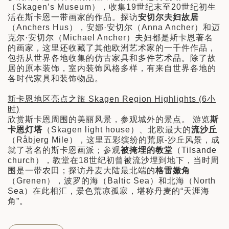
（Skagen’s Museum），收集19世纪末至20世纪初生
活在斯卡恩一带画家的作品。探访
安切尔夫妇故居
（Anchers Hus），安娜·安切尔（Anna Ancher）和迈
克尔·安切尔（Michael Ancher）夫妇都是斯卡恩著名
的画家，这里还收藏了其他欧洲艺术家的一千件作品，
包括从世界各地收集的仿古家具和多件艺术品。除了故
居的原本装饰，室内装饰风格多样，有来自世界各地的
各时代家具和装饰物品。
斯卡恩地区亮点之旅 Skagen Region Highlights (6小
时)
欣赏斯卡恩周围的美丽风景，参观城外的景点。 游览
斯
卡恩灯塔
（Skagen light house）、北欧最大的
流沙丘
（Råbjerg Mile），这里五彩缤纷的荒原-沙丘风景，成
就了著名的斯卡恩画派；参观
被掩埋的教堂
（Tilsande
church），教堂在18世纪初曾被流沙埋到地下，当时周
围是一带农田；探访丹麦大陆最北端的
格雷嫩角
（Grenen），波罗的海（Baltic Sea）和北海（North
Sea）在此相汇，景色荒凉孤寂，堪称丹麦的“天涯海
角”。