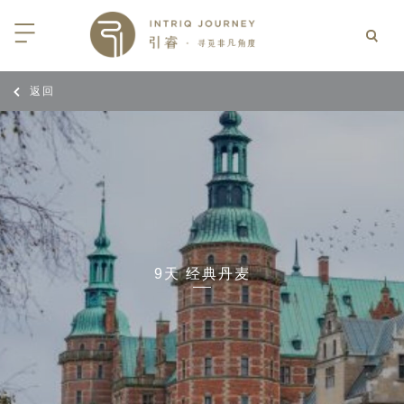
返回
回
回
回
回
回
回
回
回
回
回
回
回
回
回
回
回
回
回
西亚
利亚
比亚
尼亚
亚
车
享同行
选｜大溪地白兰度度假村尽享极致体
知
行
亚
亚
亚
猎
非三重奏: 野性、山海与醇香（2026
团队
8日-9月25日）
 | AMANWELLA印度洋锡兰时光
带
亚
疆
斯加
亚和黑塞哥维那
轮
作伙伴
加拿大丘吉尔北极熊、白鲸与飞鸟
选｜文华东方迪沙鲁海岸THE
7年7月14日 – 7月21日）
YA酒店
大陆
内蒙
夫
亚
亚
亚
游
价
9天 经典丹麦
 土耳其东部之旅：穿越古老的景观
选｜阿玛哈豪华精选沙漠度假村及水
北非
坦
亚
亚
化
士
6年5月5日 – 15日）
高加索
坦
斯坦
亚
途
们
高加索拼图: 阿塞拜疆, 格鲁吉亚 & 亚
｜ 不丹COMO UMA 喜马拉雅深处
（2026年5月15日-27日）
卡
拉伯
斯斯坦
尔
玩
选｜卓美亚阿拉伯港酒店
马达加斯加空中游猎 （2026年6月1
克斯坦
世
12日）