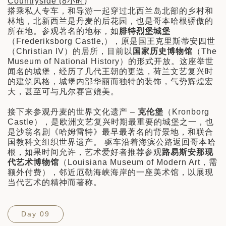
Countryside (8小时)
搭乘私人专车，和导游一起穿过北西兰岛北部的乡村和
林地，北新西兰是丹麦的后花园，也是哥本哈根骄傲的
所在地。参观著名的地标，如
腓特烈堡城堡
（Frederiksborg Castle,），原是国王克里斯蒂安四世
（Christian IV）的居所，目前以
国家历史博物馆
（The
Museum of National History）的形式开放。这座举世
闻名的城堡，经历了几代王朝的更迭，荷兰文艺复兴时
的建筑风格，城堡内部华丽而独特的装饰，气势辉煌宏
大，甚至可与凡尔赛宫媲美。
接下来参观丹麦的世界文化遗产 –
克伦堡
（Kronborg
Castle），是欧洲文艺复兴时期最重要的城堡之一，也
是沙翁名剧《哈姆雷特》最早最著名的背景地，和联合
国教科文组织世界遗产。 驱车沿着海滨公路返回哥本哈
根，如果时间允许，艺术爱好者推荐参观
路易斯安那现
代艺术博物馆
（Louisiana Museum of Modern Art，需
额外付费），邻近厄勒海峡海岸的一座美术馆，以展现
当代艺术的精神而著称。
Day 09