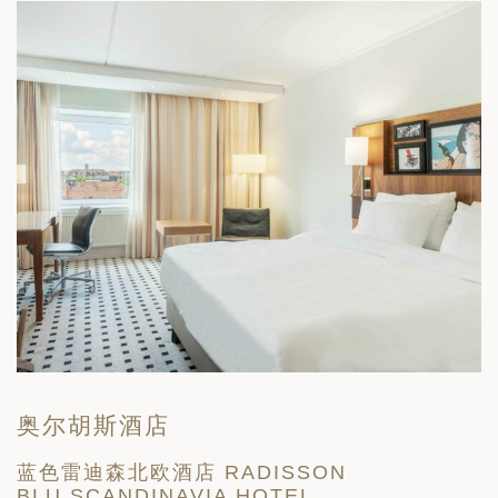
奥尔胡斯酒店
蓝色雷迪森北欧酒店 RADISSON
第
BLU SCANDINAVIA HOTEL
G