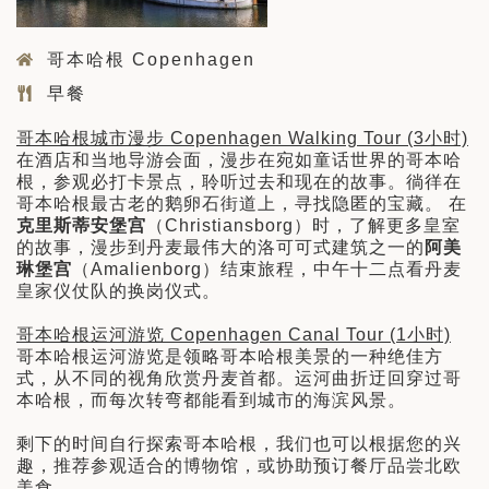
哥本哈根 Copenhagen
早餐
哥本哈根城市漫步 Copenhagen Walking Tour (3小时)
在酒店和当地导游会面，漫步在宛如童话世界的哥本哈
根，参观必打卡景点，聆听过去和现在的故事。徜徉在
哥本哈根最古老的鹅卵石街道上，寻找隐匿的宝藏。 在
克里斯蒂安堡宫
（Christiansborg）时，了解更多皇室
的故事，漫步到丹麦最伟大的洛可可式建筑之一的
阿美
琳堡宫
（Amalienborg）结束旅程，中午十二点看丹麦
皇家仪仗队的换岗仪式。
哥本哈根运河游览 Copenhagen Canal Tour (1小时)
哥本哈根运河游览是领略哥本哈根美景的一种绝佳方
式，从不同的视角欣赏丹麦首都。运河曲折迂回穿过哥
本哈根，而每次转弯都能看到城市的海滨风景。
剩下的时间自行探索哥本哈根，我们也可以根据您的兴
趣，推荐参观适合的博物馆，或协助预订餐厅品尝北欧
美食。