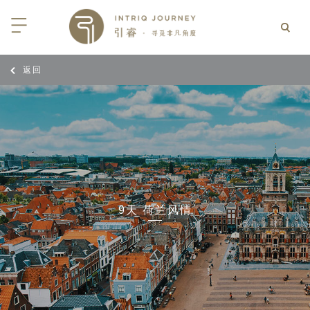
返回
回
回
回
回
回
回
回
回
回
回
回
回
回
回
回
回
回
回
西亚
利亚
比亚
尼亚
亚
车
享同行
选｜大溪地白兰度度假村尽享极致体
知
行
亚
亚
亚
猎
非三重奏: 野性、山海与醇香（2026
团队
8日-9月25日）
 | AMANWELLA印度洋锡兰时光
带
亚
疆
斯加
亚和黑塞哥维那
轮
作伙伴
加拿大丘吉尔北极熊、白鲸与飞鸟
选｜文华东方迪沙鲁海岸THE
7年7月14日 – 7月21日）
YA酒店
大陆
内蒙
夫
亚
亚
亚
游
价
9天 荷兰风情
 土耳其东部之旅：穿越古老的景观
选｜阿玛哈豪华精选沙漠度假村及水
北非
坦
亚
亚
化
士
6年5月5日 – 15日）
高加索
坦
斯坦
亚
途
们
高加索拼图: 阿塞拜疆, 格鲁吉亚 & 亚
｜ 不丹COMO UMA 喜马拉雅深处
（2026年5月15日-27日）
卡
拉伯
斯斯坦
尔
玩
选｜卓美亚阿拉伯港酒店
马达加斯加空中游猎 （2026年6月1
克斯坦
世
12日）