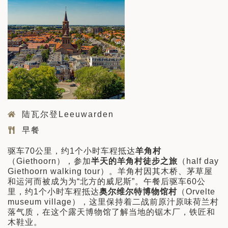
陆瓦尔登Leeuwarden
早餐
驱车70公里，约1个小时车程抵达
羊角村
（Giethoorn），参加
半天的羊角村徒步之旅
（half day
Giethoorn walking tour）。羊角村因其木桥、茅草屋
和运河而被成为为“北方的威尼斯”。午餐后驱车60公
里，约1个小时车程抵达
奥尔维尔特博物馆村
（Orvelte
museum village），这里保持着二战前原汁原味荷兰村
落气质，在这个露天博物馆了解当地的锯木厂，铁匠和
木鞋业。