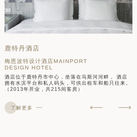
鹿特丹酒店
梅恩波特设计酒店MAINPORT
DESIGN HOTEL
B
V
酒店位于鹿特丹市中心，坐落在马斯河河畔， 酒店
拥有水滨平台和私人码头，可供出租车和船只往来。
的
酒
（2013年开业，共215间客房）
利
了解更多