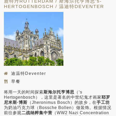
鹿特丹ROTTERDAM / 斯海尔托亨博思‘s-
HERTOGENBOSCH / 温迪特DEVENTER
迪温特Deventer
早餐
将用一天的时间探索
斯海尔托亨博思
（‘s
Hertogenbosch），这里是著名的中世纪鬼才画家
耶罗
尼米斯·博斯
（Jheronimus Bosch）的故乡，在
手工坊
为奶油巧克力球（Bossche Bollen）做装饰。根据情况
前往参观
二战纳粹集中营
（WW2 Nazi Concentration