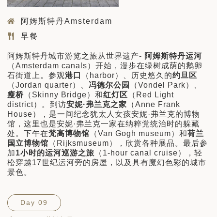
阿姆斯特丹Amsterdam
早餐
阿姆斯特丹城市游览之旅从世界遗产-
阿姆斯特丹运河
（Amsterdam canals）开始，漫步在绿树成荫的鹅卵
石街道上。参观
港口
（harbor）、历史悠久的
约旦区
（Jordan quarter）、
冯德尔公园
（Vondel Park）、
瘦桥
（Skinny Bridge）和
红灯区
（Red Light
district）。到访
安妮·弗兰克之家
（Anne Frank
House），是一间纪念犹太人女孩安妮·弗兰克的博物
馆，这里也是安妮·弗兰克一家在纳粹党统治时的躲藏
处。下午在
梵高博物馆
（Van Gogh museum）和
荷兰
国立博物馆
（Rijksmuseum），欣赏各种展品。最后参
加
1
小时的运河巡游之旅
（1-hour canal cruise），轻
松穿越17世纪运河旁的房屋，以及具有魔幻色彩的城市
景色。
Day 09