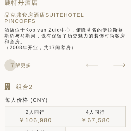
鹿特丹酒店
品克弗套房酒店SUITEHOTEL
芬
PINCOFFS
钟
酒店位于Kop van Zuid中心，俯瞰著名的伊拉斯慕
斯桥与马斯河，设有保留了历史魅力的装饰时尚客房
和套房。
（2008年开业，共17间客房）
了解更多
组合2
每人价格 (CNY)
2人同行
4人同行
￥106,980
￥67,580