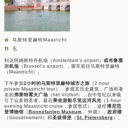
马斯特里赫特Maatricht
无
到达阿姆斯特丹机场（Amsterdam’s airport）
或布鲁塞
尔机场
（Brussel’s airport），驱车前往马斯特里赫特
（Maastricht）。
下午参加
2
小时的马斯特里赫特城市之旅
（2-hour
private Maastricht tour），参观其历史建筑，广场和著
名的
弗莱特霍夫广场
（het Vrijthof），自中世纪以来吸
引了众多朝圣者。最后
乘坐游船尽览运河风光
（1-hour
evening Maastricht cruise，参团形式），途经
博尼范
登博物馆
（
Bonnefanten Museum
， 外观），
政府楼
（Gouvernement）和
圣彼得堡
（
St. Pietersberg
）。