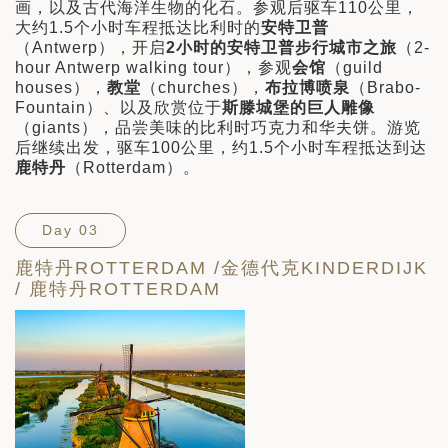
画，以及古代海洋生物的化石。参观后驱车110公里，
大约1.5个小时车程抵达比利时的
安特卫普
（Antwerp），开启
2
小时的安特卫普步行城市之旅
（2-
hour Antwerp walking tour），参观
会馆
（guild
houses），
教堂
（churches），
布拉博喷泉
（Brabo-
Fountain）、以及欣赏位于
斯滕城堡的巨人雕像
（giants），品尝美味的比利时巧克力和华夫饼。游览
后继续出发，驱车100公里，约1.5个小时车程抵达到达
鹿特丹
（Rotterdam）。
Day 03
鹿特丹ROTTERDAM /金德代克KINDERDIJK
/ 鹿特丹ROTTERDAM