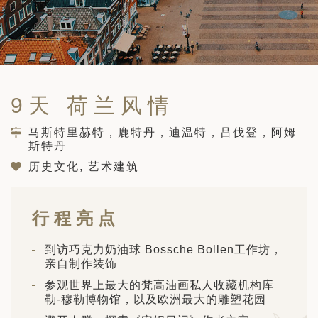
筑
 巴尔干地区的希腊与罗马遗产 – 奥尔
行（2026年6月1日 – 13日）
和中美洲
联合酋长国
西班牙比利牛斯山道与巴斯克雅致旅程
 年 7 月 5 日 – 12 日）
和北极
9天 荷兰风情
 桑尼亚大迁徙与黑猩猩 游猎之旅
 年 7 月 18 日 – 26 日 ）
马斯特里赫特，鹿特丹，迪温特，吕伐登，阿姆
斯特丹
 俄罗斯远东 ：原始荒野与被遗忘的历
26年8月8日 – 17日）
历史文化, 艺术建筑
顿
 斯瓦尔巴，扬帆起航独家探秘（2026
日-9月18日）
行程亮点
 阿富汗: 传奇古国的前世文明（2026
 22 日 – 10 月 3 日）
到访巧克力奶油球 Bossche Bollen工作坊，
亲自制作装饰
天波罗的海之路：爱沙尼亚、拉脱维亚和
参观世界上最大的梵高油画私人收藏机构库
2026年10月5日至16日）
亚
勒-穆勒博物馆，以及欧洲最大的雕塑花园
沙特阿拉伯 · 奇迹王国 (2026 年 11