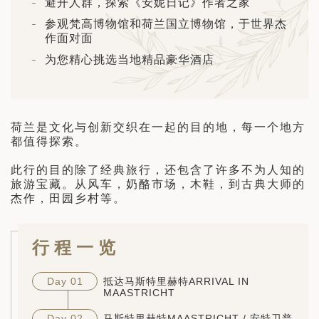
避开人群，探索《安妮日记》作者之家
日 — 26 日)
参观梵高博物馆和荷兰国立博物馆，于世界杰
南极之旅: 搭乘银海邮轮 “奋进号” 的
作面对面
旅程（2026 年 12 月 4 日至 14
为您精心挑选当地精品豪华酒店
多
荷兰是文化与创新交织在一起的目的地，每一个地方
都值得探索。
此行的目的除了经典旅行，还包含了许多不为人知的
旅游宝藏。从风车，奶酪市场，木鞋，到古典大师的
杰作，田园乡村等。
行程一览
Day 01
抵达马斯特里赫特ARRIVAL IN
MAASTRICHT
Day 02
马斯特里赫特MAASTRICHT / 安特卫普