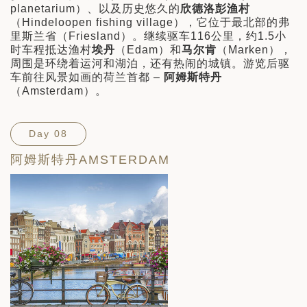
planetarium）、以及历史悠久的
欣德洛彭渔村
（Hindeloopen fishing village），它位于最北部的弗
里斯兰省（Friesland）。继续驱车116公里，约1.5小
时车程抵达渔村
埃丹
（Edam）和
马尔肯
（Marken），
周围是环绕着运河和湖泊，还有热闹的城镇。游览后驱
车前往风景如画的荷兰首都 –
阿姆斯特丹
（Amsterdam）。
Day 08
阿姆斯特丹AMSTERDAM