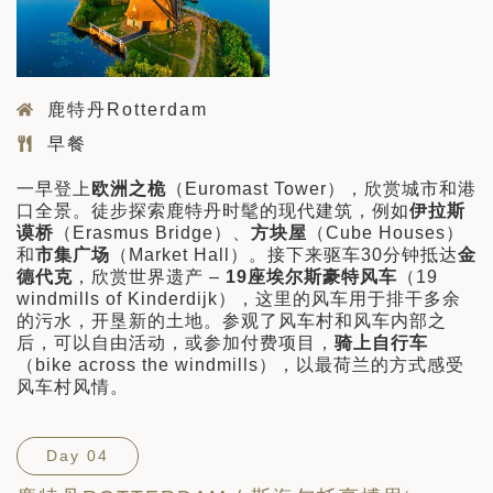
鹿特丹Rotterdam
早餐
一早登上
欧洲之桅
（Euromast Tower），欣赏城市和港
口全景。徒步探索鹿特丹时髦的现代建筑，例如
伊拉斯
谟桥
（Erasmus Bridge）、
方块屋
（Cube Houses）
和
市集广场
（Market Hall）。接下来驱车30分钟抵达
金
德代克
，欣赏世界遗产 –
1
9
座埃尔斯豪特风车
（19
windmills of Kinderdijk），这里的风车用于排干多余
的污水，开垦新的土地。参观了风车村和风车内部之
后，可以自由活动，或参加付费项目，
骑上自行车
（bike across the windmills），以最荷兰的方式感受
风车村风情。
Day 04