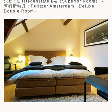
尔登：Elfstedenstate B&（Superior Room） •
阿姆斯特丹：Pulitzer Amsterdam（Deluxe
Double Room）