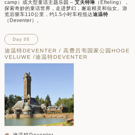
camp）或大型童话主题乐园 –
艾夫特琳
（Efteling），
探索奇妙的童话世界，走进梦幻，邂逅精灵和仙女。游
览后驱车110公里，约1.5小时车程抵达
迪温特
（Deventer）。
Day 05
迪温特DEVENTER / 高费吕韦国家公园HOGE
VELUWE /迪温特DEVENTER
迪温特Deventer