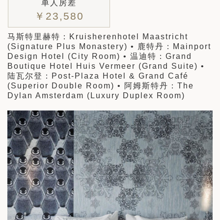
单人房差
￥23,580
马斯特里赫特：Kruisherenhotel Maastricht
(Signature Plus Monastery) • 鹿特丹：Mainport
Design Hotel (City Room) • 温迪特：Grand
Boutique Hotel Huis Vermeer (Grand Suite) •
陆瓦尔登：Post-Plaza Hotel & Grand Café
(Superior Double Room) • 阿姆斯特丹：The
Dylan Amsterdam (Luxury Duplex Room)