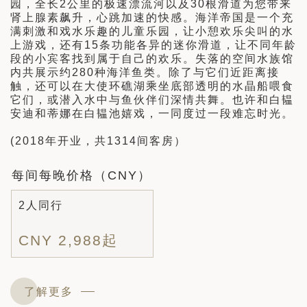
园，全长2公里的极速漂流河以及30根滑道为您带来
肾上腺素飙升，心跳加速的快感。海洋帝国是一个充
满刺激和戏水乐趣的儿童乐园，让小憩欢乐尖叫的水
上游戏，还有15条功能各异的迷你滑道，让不同年龄
段的小宾客找到属于自己的欢乐。失落的空间水族馆
内共展示约280种海洋鱼类。除了与它们近距离接
触，还可以在大使环礁湖乘坐底部透明的水晶船喂食
它们，或潜入水中与鱼伙伴们深情共舞。也许和白韫
安迪和蒂娜在白韫池嬉戏，一同度过一段难忘时光。
(2018年开业，共1314间客房）
每间每晚价格（CNY）
2人同行
CNY 2,988起
了解更多