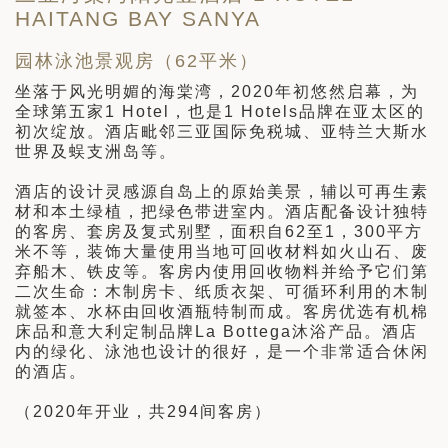
HAITANG BAY SANYA
园林泳池景观房（62平米）
坐落于风光明媚的海棠湾，2020年初悠然启幕，为
全球第五家1 Hotel，也是1 Hotels品牌在亚太区的
初次绽放。酒店毗邻三亚国际免税城、亚特兰大斯水
世界及蜈支洲岛等。
酒店的设计灵感源自岛上的原始美景，辅以可再生素
材和本土绿植，把绿色带进室内。酒店配备设计独特
的客房、套房及复式别墅，面积自62至1，300平方
米不等，装饰大量使用当地可回收材料如火山石、废
弃船木、铁皮等。客房内使用回收物料并给予它们第
二次生命：木制房卡、纸质衣架、可循环利用的木制
就签本、水杯由回收酒瓶特制而成。客房优选有机棉
床品和意大利定制品牌La Bottega沐浴产品。酒店
内的绿化、泳池也设计的很好，是一个非常适合休闲
的酒店。
（2020年开业，共294间客房）