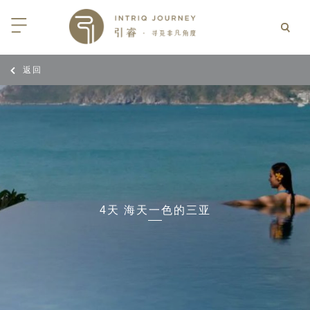
返回
回
回
回
回
回
回
回
回
回
回
回
回
回
回
回
回
回
回
西亚
利亚
比亚
尼亚
亚
车
享同行
选｜大溪地白兰度度假村尽享极致体
知
行
亚
亚
亚
猎
非三重奏: 野性、山海与醇香（2026
团队
8日-9月25日）
 | AMANWELLA印度洋锡兰时光
带
亚
疆
斯加
亚和黑塞哥维那
轮
作伙伴
加拿大丘吉尔北极熊、白鲸与飞鸟
选｜文华东方迪沙鲁海岸THE
7年7月14日 – 7月21日）
YA酒店
大陆
内蒙
夫
亚
亚
亚
游
价
4天 海天一色的三亚
 土耳其东部之旅：穿越古老的景观
选｜阿玛哈豪华精选沙漠度假村及水
北非
坦
亚
亚
化
士
6年5月5日 – 15日）
高加索
坦
斯坦
亚
途
们
高加索拼图: 阿塞拜疆, 格鲁吉亚 & 亚
｜ 不丹COMO UMA 喜马拉雅深处
（2026年5月15日-27日）
卡
拉伯
斯斯坦
尔
玩
选｜卓美亚阿拉伯港酒店
马达加斯加空中游猎 （2026年6月1
克斯坦
世
12日）