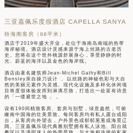
三亚嘉佩乐度假酒店 CAPELLA SANYA
聆海阁客房（88平米）
酒店于2019年盛大开业，处位于海南岛南端的热带
海岸秘境。酒店设计灵感来源于海上丝路的古老历
史。您将在这个世外桃源舒展身心，享受静静的时
光、蔚蓝的海洋以及金色的海岸线。
酒店由著名建筑师Jean-Michel Gathy和Bill
Bensley亲自操刀设计 ， 以丝路的神秘色彩与大自
然的美丽元素作为灵感。现代化设施及多样化休闲项
目将度假体验发挥到淋漓尽致，打造出一处富有诗意
的「一缕避世之地 」 。
设有190间精致客房、套房与别墅，绿意盎然，可俯
瞰南中国海的壮美景致。每间客房均有私人露台或阳
台，从客房向外望去，户外景色或郁郁葱葱或海景辽
阔。三亚嘉佩乐现代典雅别墅拥有私人泳池、阳台就
餐区以及满园迷人的热带景致。与大海相连接的私家