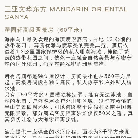
三亚文华东方 MANDARIN ORIENTAL
SANYA
翠园轩高级园景房（60平米）
海南岛上最受欢迎的海滨度假酒店，占地 12 公顷的
热带花园 。尊贵优雅与愤享受的完美典范。酒店依
偎着1.2公里国家保护级的私人珊瑚海滩，掩隐于繁
茂的热带花园之间，恍然一座融合自然美景与私密宁
静的世外桃园，独享静静私密的珊瑚海湾。
所有房间都是独立屋设计，房间最小也从560平方尺
起，高級房間設有独立庭园，私人凉亭和户外私人嬉
水池。
另有 150平方的2 层楼独栋别墅，擁有无边泳池，幽
静的花园，户外淋浴及户外用餐区域。別墅被葱郁的
半山美景四周环环，可以俯瞰整个度假村及南中国海
无限景致。部分阁式客房距离沙滩仅仅50米之遥，真
真切切让您与大海零距离接缝。
酒店提供一应俱全的水疗疗程。面积为3千平方米宽
的水疗谷，是海南一家获得传统中医治疗经营概的一