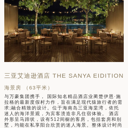
三亚艾迪逊酒店 THE SANYA EIDITION
海景房 （63平米）
与万豪集团携手， 国际知名精品酒店业蔺楚伊恩·施
拉格的最新度假村力作，旨在满足现代猿旅行者的需
求;融合精致的设计。位于海南岛三亚海棠湾，依托
迷人的海洋景观，为宾客溃造非凡住宿体验。 酒店
外形呈马蹄状，设有512间橱的客房，包括套房和别
墅，均能在私享阳台欣赏的迷人海景。整体设计时尚