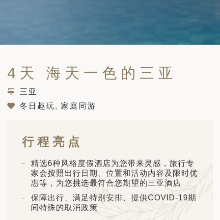
筑
 巴尔干地区的希腊与罗马遗产 – 奥尔
行（2026年6月1日 – 13日）
和中美洲
联合酋长国
西班牙比利牛斯山道与巴斯克雅致旅程
 年 7 月 5 日 – 12 日）
和北极
4天 海天一色的三亚
 桑尼亚大迁徙与黑猩猩 游猎之旅
 年 7 月 18 日 – 26 日 ）
三亚
 俄罗斯远东 ：原始荒野与被遗忘的历
冬日趣玩, 家庭同游
26年8月8日 – 17日）
顿
 斯瓦尔巴，扬帆起航独家探秘（2026
行程亮点
日-9月18日）
 阿富汗: 传奇古国的前世文明（2026
精选6种风格度假酒店为您带来灵感，旅行专
 22 日 – 10 月 3 日）
家会按照出行日期、位置和活动内容及限时优
惠等，为您挑选最符合您期望的三亚酒店
天波罗的海之路：爱沙尼亚、拉脱维亚和
保障出行、满足特别安排、提供COVID-19期
2026年10月5日至16日）
亚
间特殊的取消政策
沙特阿拉伯 · 奇迹王国 (2026 年 11