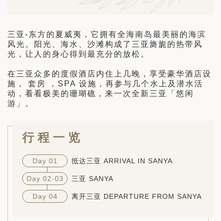
日 — 26 日)
南极之旅: 搭乘银海邮轮 “奋进号” 的
三亚-东方的夏威夷，它拥有全海南岛最美丽的海滨
旅程（2026 年 12 月 4 日至 14
风光。阳光、海水、沙滩构成了三亚旖旎的热带风
光，让人的身心得到最充分的放松。
多
在三亚众多的度假酒店内住上几晚，享受豪华酒店设
施， 套房 ，SPA 设施，再参与几个水上及潜水活
动，看看极美的珊瑚礁，来一次全新三亚「悠闲
游」。
行程一览
Day 01
抵达三亚 ARRIVAL IN SANYA
Day 02-03
三亚 SANYA
Day 04
离开三亚 DEPARTURE FROM SANYA