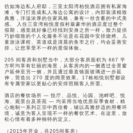
彷如海边私人府邸，三亚太阳湾柏悦酒店拥有私家海
滩，专门打造成私人海边公寓的设计，内部装潢精致
典雅，洋溢浓厚的住家风格，兼有一丝含蓄的中式美
感。 入住三亚湾柏悦度假村最豪华的酒店度过整个
假期，感觉就好像已经找到安身之所一样，致力提供
巧妙细致的个人化服务不论是在花园中安排烧烤、儿
童游泳课程、茶道或是清晨的鱼市之行，均会妥善安
排，让您享受不一样的度假体验。
205 间客房和别墅当中，大部分客房面积为 667 平
方呎均享有壮丽的海景，从客房内的一侧透过全景窗
户延伸至另一侧，并且通过垂直镜面玻璃进一步延
伸，营造出 270 度的阔景效果。17栋柏悦别墅都设
有专属管家以更贴心的安排照顾客人所需。
酒店的餐饮场所 — 悦厅、品悦、沁园、池畔吧、悦
海、观景台及茶苑 — 均采用当地优质应季食材，精
心炮制一系列正宗中西佳肴，辅以高雅舒适的用餐环
境，诚意为客人呈现不一样的餐饮艺术。在这里，放
松心情有着多种独特的定义。
（2015年开业，共205间客房）