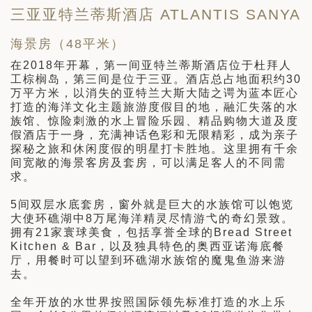
三亚亚特兰蒂斯酒店 ATLANTIS SANYA
海景房（48平米）
在2018年开幕，第一间亚特兰蒂斯酒店位于杜拜人
工棕榈岛，第三间是位于三亚。酒店总占地面积约30
万平方米，以消失的亚特兰大斯大陆之谔为蓝本匠心
打造的海洋文化主题旅游度假目的地，融汇失落的水
族馆、惊险刺激的水上冒险乐园、精品购物大道及度
假酒店于一身，充满神话色彩和无限精彩，成为亲子
探秘之旅和休闲度假的明星打卡胜地。这里拥有千余
间宽敞的海景客房及套房，可以满足客人的不同需
求。
5间双层水底套房，窗外就是巨大的水族馆可以饱览
大使环礁湖中8万尾海洋精灵尽情游弋的奇幻景致。
拥有21家寰球美食，包括享誉全球的Bread Street
Kitchen & Bar，以及独具特色的奥西亚诺海底餐
厅，用餐时可以望到环礁湖水族馆的魔鬼鱼游来游
去。
全年开放的水世界按照国际领先标准打造的水上乐