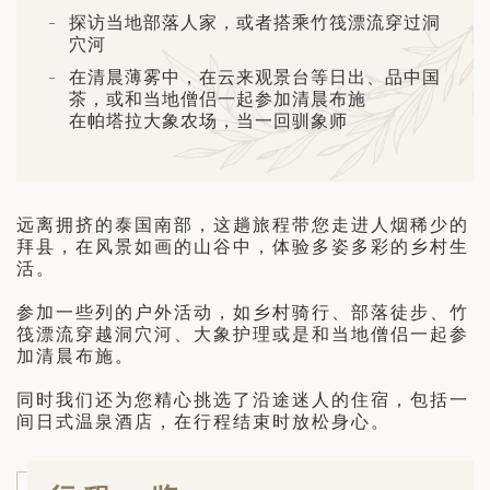
日 — 26 日)
探访当地部落人家，或者搭乘竹筏漂流穿过洞
穴河
南极之旅: 搭乘银海邮轮 “奋进号” 的
在清晨薄雾中，在云来观景台等日出、品中国
旅程（2026 年 12 月 4 日至 14
茶，或和当地僧侣一起参加清晨布施
在帕塔拉大象农场，当一回驯象师
多
远离拥挤的泰国南部，这趟旅程带您走进人烟稀少的
拜县，在风景如画的山谷中，体验多姿多彩的乡村生
活。
参加一些列的户外活动，如乡村骑行、部落徒步、竹
筏漂流穿越洞穴河、大象护理或是和当地僧侣一起参
加清晨布施。
同时我们还为您精心挑选了沿途迷人的住宿，包括一
间日式温泉酒店，在行程结束时放松身心。