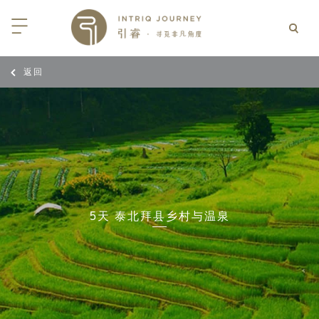
返回
回
回
回
回
回
回
回
回
回
回
回
回
回
回
回
回
回
回
西亚
利亚
比亚
尼亚
亚
车
享同行
选｜大溪地白兰度度假村尽享极致体
知
行
亚
亚
亚
猎
非三重奏: 野性、山海与醇香（2026
团队
8日-9月25日）
 | AMANWELLA印度洋锡兰时光
带
亚
疆
斯加
亚和黑塞哥维那
轮
作伙伴
加拿大丘吉尔北极熊、白鲸与飞鸟
选｜文华东方迪沙鲁海岸THE
7年7月14日 – 7月21日）
YA酒店
大陆
内蒙
夫
亚
亚
亚
游
价
5天 泰北拜县乡村与温泉
 土耳其东部之旅：穿越古老的景观
选｜阿玛哈豪华精选沙漠度假村及水
北非
坦
亚
亚
化
士
6年5月5日 – 15日）
高加索
坦
斯坦
亚
途
们
高加索拼图: 阿塞拜疆, 格鲁吉亚 & 亚
｜ 不丹COMO UMA 喜马拉雅深处
（2026年5月15日-27日）
卡
拉伯
斯斯坦
尔
玩
选｜卓美亚阿拉伯港酒店
马达加斯加空中游猎 （2026年6月1
克斯坦
世
12日）