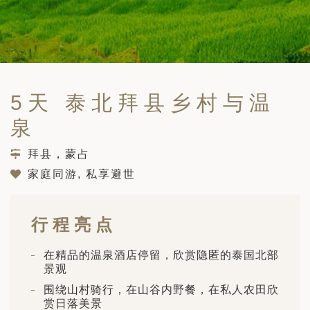
筑
 巴尔干地区的希腊与罗马遗产 – 奥尔
行（2026年6月1日 – 13日）
和中美洲
联合酋长国
西班牙比利牛斯山道与巴斯克雅致旅程
 年 7 月 5 日 – 12 日）
和北极
5天 泰北拜县乡村与温
 桑尼亚大迁徙与黑猩猩 游猎之旅
 年 7 月 18 日 – 26 日 ）
泉
 俄罗斯远东 ：原始荒野与被遗忘的历
拜县，蒙占
26年8月8日 – 17日）
家庭同游, 私享避世
顿
 斯瓦尔巴，扬帆起航独家探秘（2026
日-9月18日）
行程亮点
 阿富汗: 传奇古国的前世文明（2026
 22 日 – 10 月 3 日）
在精品的温泉酒店停留，欣赏隐匿的泰国北部
天波罗的海之路：爱沙尼亚、拉脱维亚和
景观
2026年10月5日至16日）
亚
围绕山村骑行，在山谷内野餐，在私人农田欣
赏日落美景
沙特阿拉伯 · 奇迹王国 (2026 年 11