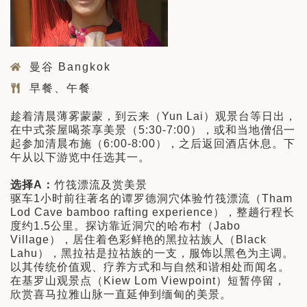
曼谷 Bangkok
早餐、午餐
趁着清晨薄雾蒙蒙，到云来（Yun Lai）观景台等日出，
在中式茶屋喝茶享美景（5:30-7:00），或和当地僧侣一
起参加清晨布施（6:00-8:00），之后返回酒店休息。下
午从以下游览中任选其一。
选择A：
竹筏漂流及赏美景
驱车1小时前往著名的谭罗德洞穴体验竹筏漂流（Tham
Lod Cave bamboo rafting experience），整趟行程长
度约1.5公里。探访靠近洞穴的哈布村（Jabo
Village），居住着色彩鲜艳的黑拉祜族人（Black
Lahu），黑拉祜是拉祜族的一支，服饰以黑色为主调。
以其传统价值观、疗养方式和与自然和谐相处而闻名。
在基罗山观景点（Kiew Lom Viewpoint）短暂停留，
欣赏喜马拉雅山脉一直延伸到缅甸的美景。