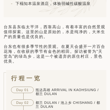
日 — 26 日)
下榻知本温泉酒店，体验弱碱性碳酸温泉
南极之旅: 搭乘银海邮轮 “奋进号” 的
旅程（2026 年 12 月 4 日至 14
台东县东临太平洋，西靠高山，有着丰富的自然景观
值得探索。这里的山是原始的，水是纯净的，大米生
多
产的质量也是优良的。
台东也有很多季节性的景观。在夏天会盛开一片百合
花海，在收获的季节有金色的稻田。探访被誉为“天
堂岛”的绿岛乡，这是一个被遗弃的原住村庄，景色
优美。
行程一览
Day 01
抵达高雄 ARRIVAL IN KAOHSIUNG /
都兰 DULAN
Day 02
都兰 DULAN / 池上乡 CHISHANG / 都
兰 DULAN