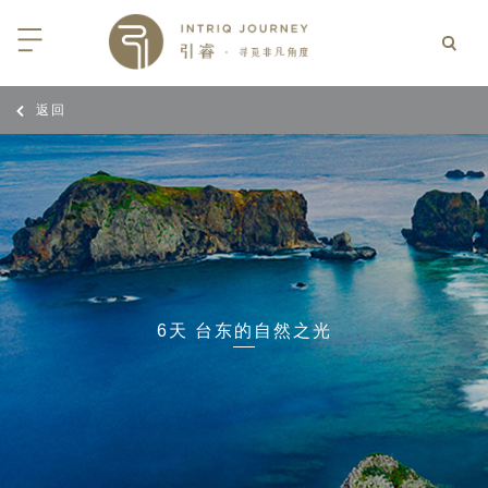
返回
回
回
回
回
回
回
回
回
回
回
回
回
回
回
回
回
回
回
西亚
利亚
比亚
尼亚
亚
车
享同行
选｜大溪地白兰度度假村尽享极致体
知
行
亚
亚
亚
猎
非三重奏: 野性、山海与醇香（2026
团队
8日-9月25日）
 | AMANWELLA印度洋锡兰时光
带
亚
疆
斯加
亚和黑塞哥维那
轮
作伙伴
加拿大丘吉尔北极熊、白鲸与飞鸟
选｜文华东方迪沙鲁海岸THE
7年7月14日 – 7月21日）
YA酒店
大陆
内蒙
夫
亚
亚
亚
游
价
6天 台东的自然之光
 土耳其东部之旅：穿越古老的景观
选｜阿玛哈豪华精选沙漠度假村及水
北非
坦
亚
亚
化
士
6年5月5日 – 15日）
高加索
坦
斯坦
亚
途
们
高加索拼图: 阿塞拜疆, 格鲁吉亚 & 亚
｜ 不丹COMO UMA 喜马拉雅深处
（2026年5月15日-27日）
卡
拉伯
斯斯坦
尔
玩
选｜卓美亚阿拉伯港酒店
马达加斯加空中游猎 （2026年6月1
克斯坦
世
12日）