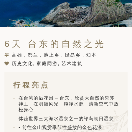
筑
 巴尔干地区的希腊与罗马遗产 – 奥尔
行（2026年6月1日 – 13日）
和中美洲
联合酋长国
西班牙比利牛斯山道与巴斯克雅致旅程
 年 7 月 5 日 – 12 日）
和北极
6天 台东的自然之光
 桑尼亚大迁徙与黑猩猩 游猎之旅
 年 7 月 18 日 – 26 日 ）
高雄，都兰，池上乡，绿岛乡，知本
 俄罗斯远东 ：原始荒野与被遗忘的历
历史文化, 家庭同游, 艺术建筑
26年8月8日 – 17日）
顿
 斯瓦尔巴，扬帆起航独家探秘（2026
行程亮点
日-9月18日）
 阿富汗: 传奇古国的前世文明（2026
在台湾的后花园 – 台东，欣赏大自然的鬼斧
 22 日 – 10 月 3 日）
神工，在明媚风光，纯净水源，清新空气中放
松身心
天波罗的海之路：爱沙尼亚、拉脱维亚和
体验世界三大海水温泉之一的绿岛朝日温泉
2026年10月5日至16日）
亚
• 前往金山观赏季节性盛放的金色花浪
沙特阿拉伯 · 奇迹王国 (2026 年 11