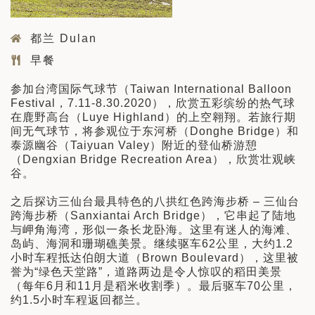
都兰 Dulan
早餐
参加台湾国际气球节（Taiwan International Balloon
Festival，7.11-8.30.2020），欣赏五彩缤纷的热气球
在鹿野高台（Luye Highland）的上空翱翔。若旅行期
间无气球节，将参观位于东河桥（Donghe Bridge）和
泰源幽谷（Taiyuan Valey）附近的登仙桥游憩
（Dengxian Bridge Recreation Area），欣赏壮观峡
谷。
之后探访三仙台最具特色的八拱红色跨海步桥 – 三仙台
跨海步桥（Sanxiantai Arch Bridge），它串起了陆地
与岬角海湾，形似一条长龙卧海。这里有迷人的海滩、
岛屿、海洞和珊瑚礁美景。继续驱车62公里，大约1.2
小时车程抵达伯朗大道（Brown Boulevard），这里被
誉为“绿色天堂路”，道路两边是令人惊叹的稻田美景
（每年6月和11月是稻米收割季）。最后驱车70公里，
约1.5小时车程返回都兰。