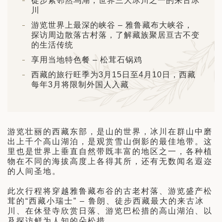
徒步紧邻然乌湖，世界三大冰川之一的来古冰
日 — 26 日)
川
游览世界上最深的峡谷 – 雅鲁藏布大峡谷，
南极之旅: 搭乘银海邮轮 “奋进号” 的
探访周边散落古村落，了解藏族聚居亘古不变
旅程（2026 年 12 月 4 日至 14
的生活传统
享用当地特色餐 – 松茸石锅鸡
多
西藏的旅行旺季为3月15日至4月10日，西藏
每年3月将限制外国人入藏
游览壮丽的西藏东部，是山的世界，冰川在群山中磨
出上千个高山湖泊，是观赏雪山倒影的最佳地带。这
里也是世界上垂直自然带既丰富的地区之一，各种植
物在不同的海拔高度上各得其所，还有无数闻名遐迩
的人间圣地。
此次行程将穿越雅鲁藏布谷的古老村落、游览盛产松
茸的“西藏小瑞士” – 鲁朗、徒步西藏最大的来古冰
川、在休登寺欣赏日落、游览巴松措的高山湖泊、以
及探访鲜为人知的朵松措。