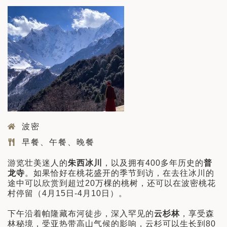
波密
早餐、午餐、晚餐
游览壮美迷人的
朱西冰川
，以及拥有400多年历史的
普
龙寺
。如果恰好在桃花盛开的季节到访，在去往冰川的
途中可以欣赏到超过20万棵的桃树，还可以在波密桃花
村停留（4月15日-4月10日）。
下午沿着帕隆藏布河徒步，深入罕见的
云杉林
，享受森
林秘境，受亚热带高山气候的影响，云杉可以生长到80