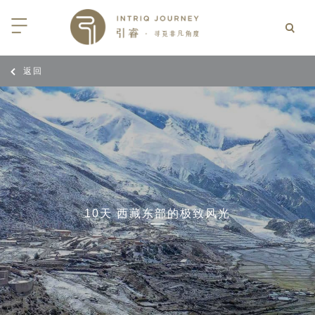
返回
回
回
回
回
回
回
回
回
回
回
回
回
回
回
回
回
回
回
西亚
利亚
比亚
尼亚
亚
车
享同行
选｜大溪地白兰度度假村尽享极致体
知
行
亚
亚
亚
猎
非三重奏: 野性、山海与醇香（2026
团队
8日-9月25日）
 | AMANWELLA印度洋锡兰时光
带
亚
疆
斯加
亚和黑塞哥维那
轮
作伙伴
加拿大丘吉尔北极熊、白鲸与飞鸟
选｜文华东方迪沙鲁海岸THE
7年7月14日 – 7月21日）
YA酒店
大陆
内蒙
夫
亚
亚
亚
游
价
10天 西藏东部的极致风光
 土耳其东部之旅：穿越古老的景观
选｜阿玛哈豪华精选沙漠度假村及水
北非
坦
亚
亚
化
士
6年5月5日 – 15日）
高加索
坦
斯坦
亚
途
们
高加索拼图: 阿塞拜疆, 格鲁吉亚 & 亚
｜ 不丹COMO UMA 喜马拉雅深处
（2026年5月15日-27日）
卡
拉伯
斯斯坦
尔
玩
选｜卓美亚阿拉伯港酒店
马达加斯加空中游猎 （2026年6月1
克斯坦
世
12日）