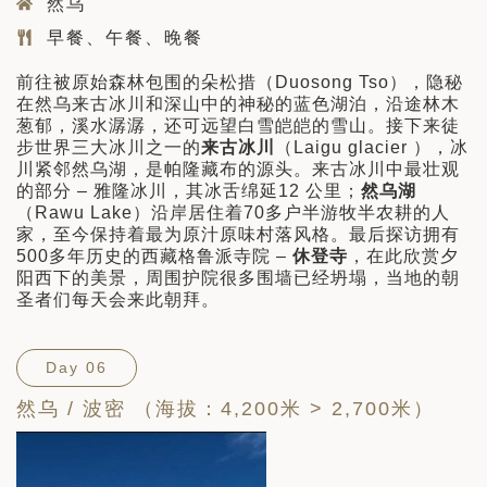
然乌
早餐、午餐、晚餐
前往被原始森林包围的朵松措（Duosong Tso），隐秘
在然乌来古冰川和深山中的神秘的蓝色湖泊，沿途林木
葱郁，溪水潺潺，还可远望白雪皑皑的雪山。接下来徒
步世界三大冰川之一的
来古冰川
（Laigu glacier ），冰
川紧邻然乌湖，是帕隆藏布的源头。来古冰川中最壮观
的部分 – 雅隆冰川，其冰舌绵延12 公里；
然乌湖
（Rawu Lake）沿岸居住着70多户半游牧半农耕的人
家，至今保持着最为原汁原味村落风格。最后探访拥有
500多年历史的西藏格鲁派寺院 –
休登寺
，在此欣赏夕
阳西下的美景，周围护院很多围墙已经坍塌，当地的朝
圣者们每天会来此朝拜。
Day 06
然乌 / 波密 （海拔：4,200米 > 2,700米）