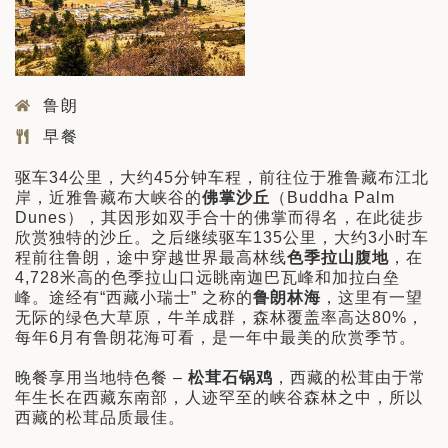
鲁朗
早餐
驱车34公里，大约45分钟车程，前往位于雅鲁藏布江北
岸，近雅鲁藏布大峡谷的
佛掌沙丘
（Buddha Palm
Dunes），其因形如双手合十的佛掌而得名，在此徒步
欣赏独特的沙丘。之后继续驱车135公里，大约3小时车
程前往鲁朗，途中穿越世界最高林线
色季拉山腹地
，在
4,728米高的色季拉山口远眺南迦巴瓦峰和加拉白垒
峰。途经有“西藏小瑞士” 之称的
鲁朗林海
，这里有一望
无际的绿色大草原，牛羊成群，森林覆盖率高达80%，
每年6月有鲁朗花海可看，是一年中最美的欣赏季节。
晚餐享用当地特色餐 –
松茸石锅鸡
，西藏的松茸由于常
年生长在西藏东南部，人迹罕至的峡谷森林之中，所以
西藏的松茸品质最佳。