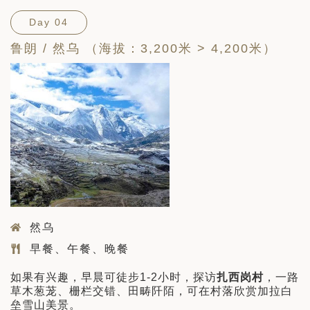
Day 04
鲁朗 / 然乌 （海拔：3,200米 > 4,200米）
然乌
早餐、午餐、晚餐
如果有兴趣，早晨可徒步1-2小时，探访
扎西岗村
，一路
草木葱茏、栅栏交错、田畴阡陌，可在村落欣赏加拉白
垒雪山美景。