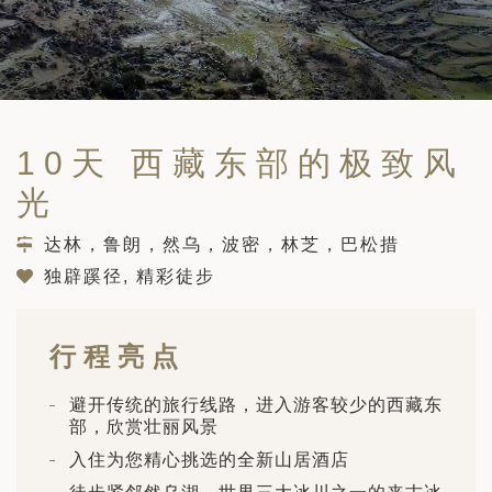
筑
 巴尔干地区的希腊与罗马遗产 – 奥尔
行（2026年6月1日 – 13日）
和中美洲
联合酋长国
西班牙比利牛斯山道与巴斯克雅致旅程
 年 7 月 5 日 – 12 日）
和北极
10天 西藏东部的极致风
 桑尼亚大迁徙与黑猩猩 游猎之旅
 年 7 月 18 日 – 26 日 ）
光
 俄罗斯远东 ：原始荒野与被遗忘的历
达林，鲁朗，然乌，波密，林芝，巴松措
26年8月8日 – 17日）
独辟蹊径, 精彩徒步
顿
 斯瓦尔巴，扬帆起航独家探秘（2026
日-9月18日）
行程亮点
 阿富汗: 传奇古国的前世文明（2026
 22 日 – 10 月 3 日）
避开传统的旅行线路，进入游客较少的西藏东
天波罗的海之路：爱沙尼亚、拉脱维亚和
部，欣赏壮丽风景
2026年10月5日至16日）
亚
入住为您精心挑选的全新山居酒店
沙特阿拉伯 · 奇迹王国 (2026 年 11