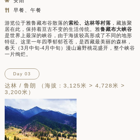
安阳
早餐、午餐
游览位于雅鲁藏布谷散落的
索松、达林等村落
，藏族聚
居在此，保持着亘古不变的生活传统。雅
鲁藏布大峡谷
是世界上最深的峡谷，由于海拔较高形成了不同的地形
特征。这里一年四季郁郁苍苍，是西藏最美丽的森林，
春天（3月中旬-4月中旬）漫山遍野桃花盛开，整个峡谷
一片绚烂。
Day 03
达林 / 鲁朗 （海拔：3,125米 > 4,728米 >
3,200米）