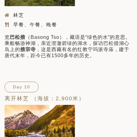
林芝
早餐、午餐、晚餐
览
巴松措
（Basong Tso），藏语是“绿色的水”的意思。
乘船畅游神湖，亲近澄澈碧绿的湖水，探访巴松措湖心
岛上的
措宗寺
，这是西藏有名的红教宁玛派寺庙，建于
唐代末年，距今已有1500多年的历史。
Day 10
离开林芝 （海拔：2,900米）