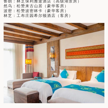
鲁朗：林芝保利雅途酒店（高级湖景房）
然乌：松赞来古山居（豪华客房）
波密：松赞波密林卡（豪华客房）
林芝：工布庄园希尔顿酒店（客房）