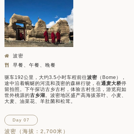
波密
早餐、午餐、晚餐
驱车192公里，大约3.5小时车程前往
波密
（Bome），
途中沿着蜿蜒的河流和茂密的森林行驶，在
通麦大桥
停
留拍照。下午探访古乡古村，体验古村生活，游览宛如
世外桃源的
古乡湖
。波密地区盛产高海拔茶叶、小麦、
大麦、油菜花、羊肚菌和松茸。
Day 07
波密（海拔：2,700米）