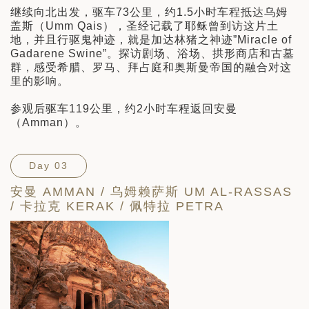
继续向北出发，驱车73公里，约1.5小时车程抵达乌姆
盖斯（Umm Qais），圣经记载了耶稣曾到访这片土
地，并且行驱鬼神迹，就是加达林猪之神迹”Miracle of
Gadarene Swine”。探访剧场、浴场、拱形商店和古墓
群，感受希腊、罗马、拜占庭和奥斯曼帝国的融合对这
里的影响。
参观后驱车119公里，约2小时车程返回安曼
（Amman）。
Day 03
安曼 AMMAN / 乌姆赖萨斯 UM AL-RASSAS
/ 卡拉克 KERAK / 佩特拉 PETRA