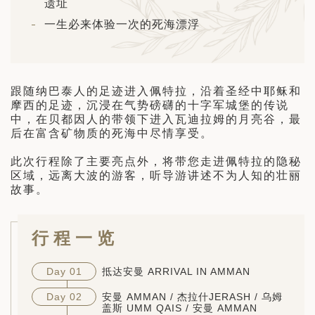
遗址
日 — 26 日)
一生必来体验一次的死海漂浮
南极之旅: 搭乘银海邮轮 “奋进号” 的
旅程（2026 年 12 月 4 日至 14
跟随纳巴泰人的足迹进入佩特拉，沿着圣经中耶稣和
多
摩西的足迹，沉浸在气势磅礴的十字军城堡的传说
中，在贝都因人的带领下进入瓦迪拉姆的月亮谷，最
后在富含矿物质的死海中尽情享受。
此次行程除了主要亮点外，将带您走进佩特拉的隐秘
区域，远离大波的游客，听导游讲述不为人知的壮丽
故事。
行程一览
Day 01
抵达安曼 ARRIVAL IN AMMAN
Day 02
安曼 AMMAN / 杰拉什JERASH / 乌姆
盖斯 UMM QAIS / 安曼 AMMAN