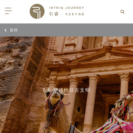
返回
回
回
回
回
回
回
回
回
回
回
回
回
回
回
回
回
回
回
西亚
利亚
比亚
尼亚
亚
车
享同行
选｜大溪地白兰度度假村尽享极致体
知
行
亚
亚
亚
猎
非三重奏: 野性、山海与醇香（2026
团队
8日-9月25日）
 | AMANWELLA印度洋锡兰时光
带
亚
疆
斯加
亚和黑塞哥维那
轮
作伙伴
加拿大丘吉尔北极熊、白鲸与飞鸟
选｜文华东方迪沙鲁海岸THE
7年7月14日 – 7月21日）
YA酒店
大陆
内蒙
夫
亚
亚
亚
游
价
8天 穿越约旦古文明
 土耳其东部之旅：穿越古老的景观
选｜阿玛哈豪华精选沙漠度假村及水
北非
坦
亚
亚
化
士
6年5月5日 – 15日）
高加索
坦
斯坦
亚
途
们
高加索拼图: 阿塞拜疆, 格鲁吉亚 & 亚
｜ 不丹COMO UMA 喜马拉雅深处
（2026年5月15日-27日）
卡
拉伯
斯斯坦
尔
玩
选｜卓美亚阿拉伯港酒店
马达加斯加空中游猎 （2026年6月1
克斯坦
世
12日）