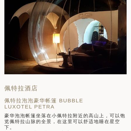
佩特拉酒店
佩特拉泡泡豪华帐篷 BUBBLE
LUXOTEL PETRA
H
提
豪华泡泡帐篷坐落在小佩特拉附近的高山上，可以饱
和
览佩特拉山脉的全景，在这里可以舒适地睡在星空
下。