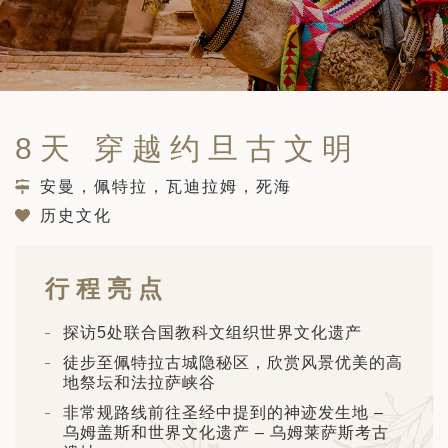
筑
 巴尔干地区的希腊与罗马遗产 – 奥尔
行（2026年6月1日 – 13日）
和中美洲
联合酋长国
西班牙比利牛斯山道与巴斯克雅致旅程
 年 7 月 5 日 – 12 日）
和北极
8天 穿越约旦古文明
 桑尼亚大迁徙与黑猩猩 游猎之旅
 年 7 月 18 日 – 26 日 ）
安曼，佩特拉，瓦迪拉姆，死海
 俄罗斯远东 ：原始荒野与被遗忘的历
历史文化
26年8月8日 – 17日）
顿
 斯瓦尔巴，扬帆起航独家探秘（2026
行程亮点
日-9月18日）
 阿富汗: 传奇古国的前世文明（2026
探访5处联合国教科文组织世界文化遗产
 22 日 – 10 月 3 日）
徒步至佩特拉古城隐秘区，欣赏风景优美的高
地祭坛和法拉萨峡谷
天波罗的海之路：爱沙尼亚、拉脱维亚和
2026年10月5日至16日）
亚
非常规路线前往圣经中提到的神迹发生地 –
乌姆盖斯和世界文化遗产 – 乌姆莱萨斯考古
沙特阿拉伯 · 奇迹王国 (2026 年 11