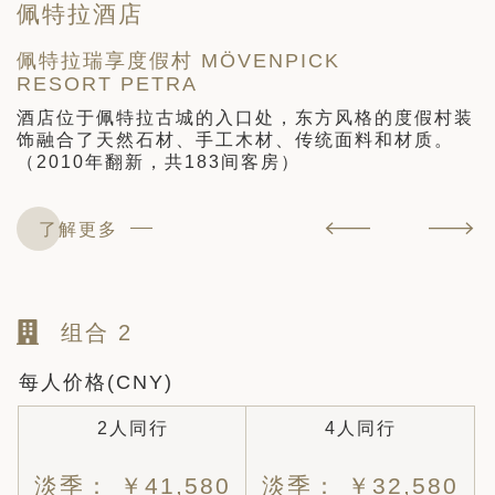
佩特拉酒店
佩特拉瑞享度假村 MÖVENPICK
RESORT PETRA
A
术
，
酒店位于佩特拉古城的入口处，东方风格的度假村装
饰融合了天然石材、手工木材、传统面料和材质。
（2010年翻新，共183间客房）
了解更多
组合 2
每人价格(CNY)
2人同行
4人同行
淡季： ￥41,580
淡季： ￥32,580