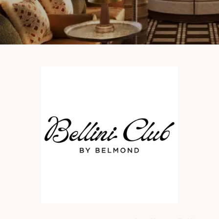
筑
 巴尔干地区的希腊与罗马遗产 – 奥尔
行（2026年6月1日 – 13日）
和中美洲
联合酋长国
西班牙比利牛斯山道与巴斯克雅致旅程
 年 7 月 5 日 – 12 日）
和北极
 桑尼亚大迁徙与黑猩猩 游猎之旅
 年 7 月 18 日 – 26 日 ）
 俄罗斯远东 ：原始荒野与被遗忘的历
26年8月8日 – 17日）
顿
 斯瓦尔巴，扬帆起航独家探秘（2026
日-9月18日）
 阿富汗: 传奇古国的前世文明（2026
 22 日 – 10 月 3 日）
天波罗的海之路：爱沙尼亚、拉脱维亚和
2026年10月5日至16日）
亚
沙特阿拉伯 · 奇迹王国 (2026 年 11