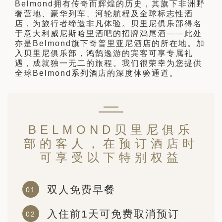
Belmond拥有传奇而辉煌的历史，其旗下非洲野
日 — 26 日)
奢营地、豪华列车、河轮航程及全球标志性酒
店，为旅行者缔造非凡体验。贝里尼俱乐部得名
南极之旅: 搭乘银海邮轮 “奋进号” 的
于意大利威尼斯哈里酒吧的招牌鸡尾酒——此处
旅程（2026 年 12 月 4 日至 14
亦是Belmond旗下奇普里亚尼酒店的所在地。加
入贝里尼俱乐部，鸿鹄逸游的宾客可享专属礼
遇，成就独一无二的旅程。我们很荣幸为您提供
多
全球Belmond系列酒店的深度体验通道。
BELMOND贝里尼俱乐
部的客人，在预订酒店时
可享受以下特别权益
双人免费早餐
入住前1天可免费取消预订