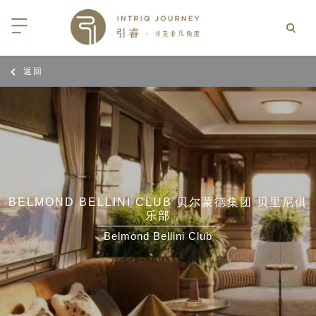
返回
回
回
回
回
回
回
回
回
回
回
回
回
回
回
回
回
回
回
西亚
利亚
比亚
尼亚
亚
车
享同行
选｜大溪地白兰度度假村尽享极致体
知
行
亚
亚
亚
猎
非三重奏: 野性、山海与醇香（2026
团队
8日-9月25日）
 | AMANWELLA印度洋锡兰时光
带
亚
疆
斯加
亚和黑塞哥维那
轮
作伙伴
加拿大丘吉尔北极熊、白鲸与飞鸟
选｜文华东方迪沙鲁海岸THE
7年7月14日 – 7月21日）
YA酒店
大陆
内蒙
夫
亚
亚
亚
游
价
BELMOND BELLINI CLUB 贝尔蒙德集团 贝里尼俱
乐部
 土耳其东部之旅：穿越古老的景观
选｜阿玛哈豪华精选沙漠度假村及水
北非
坦
亚
亚
化
士
6年5月5日 – 15日）
Belmond Bellini Club
高加索
坦
斯坦
亚
途
们
高加索拼图: 阿塞拜疆, 格鲁吉亚 & 亚
｜ 不丹COMO UMA 喜马拉雅深处
（2026年5月15日-27日）
卡
拉伯
斯斯坦
尔
玩
选｜卓美亚阿拉伯港酒店
马达加斯加空中游猎 （2026年6月1
克斯坦
世
12日）