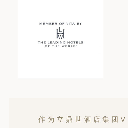
日 — 26 日)
南极之旅: 搭乘银海邮轮 “奋进号” 的
旅程（2026 年 12 月 4 日至 14
多
作为立鼎世酒店集团V