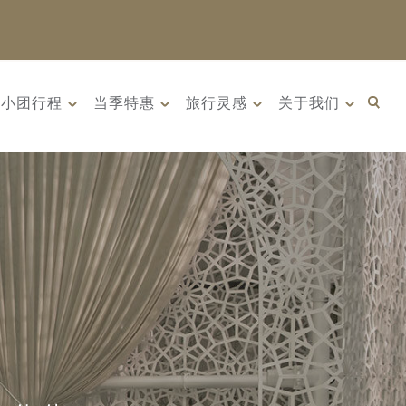
小团行程
当季特惠
旅行灵感
关于我们
汗: 传奇古国的前
10天 俄罗斯远东 ：原始荒野
 年 9 月 22 日
与被遗忘的历史（2026年8月
日）
8日 – 17日）
界上若干早期文明
俄罗斯远东是一片广袤荒野、
是古丝绸之路...
壮丽海岸线与迷人历史交织...