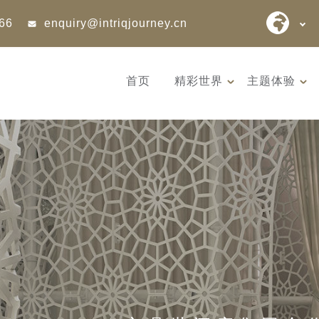
866
enquiry@intriqjourney.cn
首页
精彩世界
主题体验
9天 桑尼亚大迁徙与黑猩猩
12天 阿富
游猎之旅 （2026 年 7 月 18
世文明（2026
日 – 26 日 ）
– 10 月 3 
7 月迎来坦桑尼亚游猎季的巅
阿富汗是世
峰时刻 —— 此时晴空...
的发祥地，亦