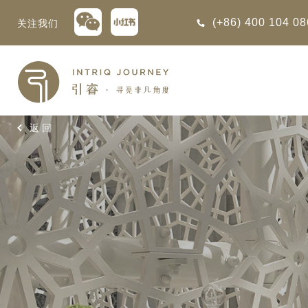
(+86) 400 104 0
关注我们
回
回
回
回
回
回
回
回
回
回
回
回
回
回
回
回
回
回
西亚
利亚
比亚
尼亚
亚
车
享同行
选｜大溪地白兰度度假村尽享极致体
知
行
返回
亚
亚
亚
猎
非三重奏: 野性、山海与醇香（2026
团队
8日-9月25日）
 | AMANWELLA印度洋锡兰时光
带
亚
疆
斯加
亚和黑塞哥维那
轮
作伙伴
加拿大丘吉尔北极熊、白鲸与飞鸟
选｜文华东方迪沙鲁海岸THE
7年7月14日 – 7月21日）
YA酒店
大陆
内蒙
夫
亚
亚
亚
游
价
 土耳其东部之旅：穿越古老的景观
选｜阿玛哈豪华精选沙漠度假村及水
北非
坦
亚
亚
化
士
6年5月5日 – 15日）
旅: 搭乘银海邮
10天 古巴: 殖民辉煌与活力
高加索
坦
斯坦
亚
途
们
 的飞航联运旅程
创意（2026年4月14日- 25
高加索拼图: 阿塞拜疆, 格鲁吉亚 & 亚
｜ 不丹COMO UMA 喜马拉雅深处
2 月 4 日至 14
日）
（2026年5月15日-27日）
卡
拉伯
斯斯坦
尔
玩
选｜卓美亚阿拉伯港酒店
古巴是加勒比海地区面积最大
马达加斯加空中游猎 （2026年6月1
的岛屿，其层次丰富的历史...
克斯坦
世
“奋进号”，开启
12日）