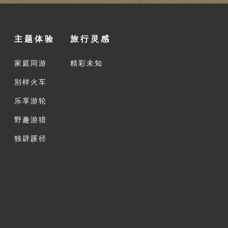
主题体验
旅行灵感
家庭同游
精彩未知
别样火车
乐享游轮
野趣游猎
独辟蹊径