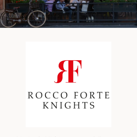
筑
 巴尔干地区的希腊与罗马遗产 – 奥尔
行（2026年6月1日 – 13日）
和中美洲
联合酋长国
西班牙比利牛斯山道与巴斯克雅致旅程
 年 7 月 5 日 – 12 日）
和北极
 桑尼亚大迁徙与黑猩猩 游猎之旅
 年 7 月 18 日 – 26 日 ）
 俄罗斯远东 ：原始荒野与被遗忘的历
26年8月8日 – 17日）
顿
 斯瓦尔巴，扬帆起航独家探秘（2026
日-9月18日）
 阿富汗: 传奇古国的前世文明（2026
 22 日 – 10 月 3 日）
天波罗的海之路：爱沙尼亚、拉脱维亚和
2026年10月5日至16日）
亚
沙特阿拉伯 · 奇迹王国 (2026 年 11