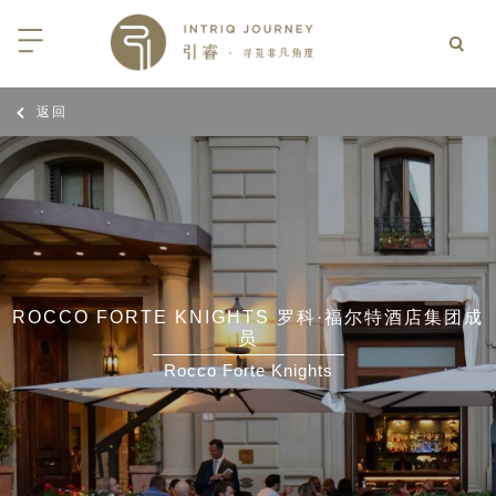
返回
回
回
回
回
回
回
回
回
回
回
回
回
回
回
回
回
回
回
西亚
利亚
比亚
尼亚
亚
车
享同行
选｜大溪地白兰度度假村尽享极致体
知
行
亚
亚
亚
猎
非三重奏: 野性、山海与醇香（2026
团队
8日-9月25日）
 | AMANWELLA印度洋锡兰时光
带
亚
疆
斯加
亚和黑塞哥维那
轮
作伙伴
加拿大丘吉尔北极熊、白鲸与飞鸟
选｜文华东方迪沙鲁海岸THE
7年7月14日 – 7月21日）
YA酒店
大陆
内蒙
夫
亚
亚
亚
游
价
ROCCO FORTE KNIGHTS 罗科·福尔特酒店集团成
员
 土耳其东部之旅：穿越古老的景观
选｜阿玛哈豪华精选沙漠度假村及水
北非
坦
亚
亚
化
士
6年5月5日 – 15日）
Rocco Forte Knights
高加索
坦
斯坦
亚
途
们
高加索拼图: 阿塞拜疆, 格鲁吉亚 & 亚
｜ 不丹COMO UMA 喜马拉雅深处
（2026年5月15日-27日）
卡
拉伯
斯斯坦
尔
玩
选｜卓美亚阿拉伯港酒店
马达加斯加空中游猎 （2026年6月1
克斯坦
世
12日）