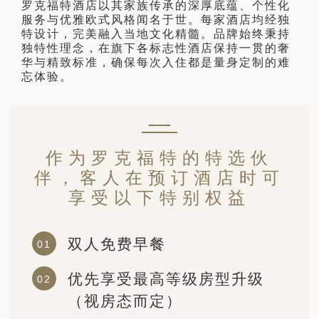
罗克福特酒店以其家族传承的深厚底蕴、个性化
日 — 26 日)
服务与优雅欧式风格闻名于世。每家酒店均经独
特设计，完美融入当地文化精髓。品牌始终秉持
南极之旅: 搭乘银海邮轮 “奋进号” 的
独特性理念，在旗下各标志性酒店保持一贯的奢
旅程（2026 年 12 月 4 日至 14
华与精致标准，确保每次入住都是量身定制的难
忘体验。
多
作为罗克福特的特选伙
伴，客人在预订酒店时可
享受以下特别权益
双人免费早餐
优先享受最高等级房型升级
（视房态而定）