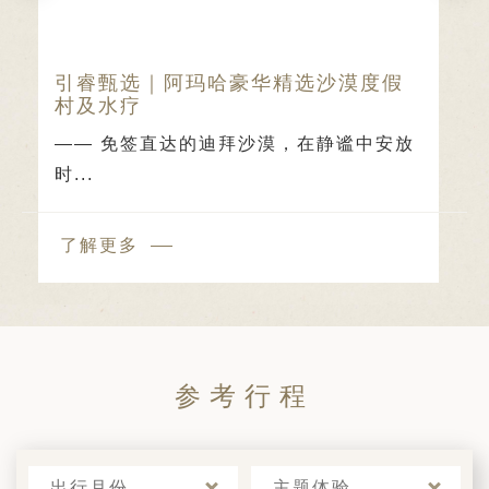
日 — 26 日)
南极之旅: 搭乘银海邮轮 “奋进号” 的
旅程（2026 年 12 月 4 日至 14
引睿甄选｜阿玛哈豪华精选沙漠度假
村及水疗
多
—— 免签直达的迪拜沙漠，在静谧中安放
时...
了解更多
参考行程
出行月份
主题体验