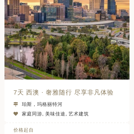
7天 西澳 · 奢雅随行 尽享非凡体验
珀斯，玛格丽特河
家庭同游, 美味佳途, 艺术建筑
价格起自