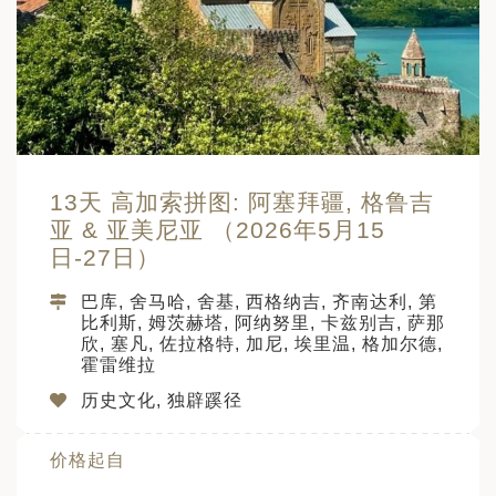
13天 高加索拼图: 阿塞拜疆, 格鲁吉
亚 & 亚美尼亚 （2026年5月15
日-27日）
巴库, 舍马哈, 舍基, 西格纳吉, 齐南达利, 第
比利斯, 姆茨赫塔, 阿纳努里, 卡兹别吉, 萨那
欣, 塞凡, 佐拉格特, 加尼, 埃里温, 格加尔德,
霍雷维拉
历史文化, 独辟蹊径
价格起自