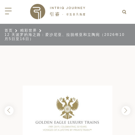
首页
精彩世界
12 天波罗的海之路：爱沙尼亚、拉脱维亚和立陶宛（2026年10
回
回
回
回
回
回
回
回
回
回
回
回
回
回
回
回
回
回
月5日至16日）
西亚
利亚
比亚
尼亚
亚
车
享同行
选｜大溪地白兰度度假村尽享极致体
知
行
亚
亚
亚
猎
非三重奏: 野性、山海与醇香（2026
团队
8日-9月25日）
 | AMANWELLA印度洋锡兰时光
带
亚
疆
斯加
亚和黑塞哥维那
轮
作伙伴
加拿大丘吉尔北极熊、白鲸与飞鸟
选｜文华东方迪沙鲁海岸THE
7年7月14日 – 7月21日）
YA酒店
大陆
内蒙
夫
亚
亚
亚
游
价
 土耳其东部之旅：穿越古老的景观
选｜阿玛哈豪华精选沙漠度假村及水
北非
坦
亚
亚
化
士
6年5月5日 – 15日）
高加索
坦
斯坦
亚
途
们
高加索拼图: 阿塞拜疆, 格鲁吉亚 & 亚
｜ 不丹COMO UMA 喜马拉雅深处
（2026年5月15日-27日）
卡
拉伯
斯斯坦
尔
玩
选｜卓美亚阿拉伯港酒店
马达加斯加空中游猎 （2026年6月1
克斯坦
世
12日）