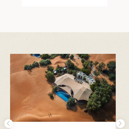
筑
 巴尔干地区的希腊与罗马遗产 – 奥尔
行（2026年6月1日 – 13日）
和中美洲
联合酋长国
西班牙比利牛斯山道与巴斯克雅致旅程
 年 7 月 5 日 – 12 日）
和北极
 桑尼亚大迁徙与黑猩猩 游猎之旅
 年 7 月 18 日 – 26 日 ）
 俄罗斯远东 ：原始荒野与被遗忘的历
26年8月8日 – 17日）
顿
 斯瓦尔巴，扬帆起航独家探秘（2026
日-9月18日）
 阿富汗: 传奇古国的前世文明（2026
 22 日 – 10 月 3 日）
天波罗的海之路：爱沙尼亚、拉脱维亚和
2026年10月5日至16日）
亚
沙特阿拉伯 · 奇迹王国 (2026 年 11