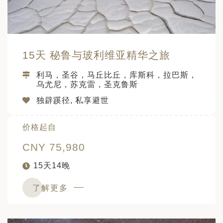
日 — 26 日)
南极之旅: 搭乘银海邮轮 “奋进号” 的
旅程（2026 年 12 月 4 日至 14
15天 秘鲁与玻利维亚精华之旅
多
利马，圣谷，马丘比丘，库斯科，拉巴斯，
乌尤尼，苏克雷，圣克鲁斯
独辟蹊径, 私享避世
价格起自
CNY 75,980
15天14晚
了解更多