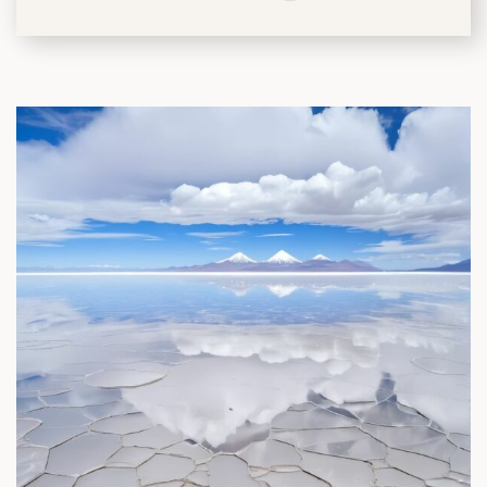
筑
 巴尔干地区的希腊与罗马遗产 – 奥尔
行（2026年6月1日 – 13日）
和中美洲
联合酋长国
西班牙比利牛斯山道与巴斯克雅致旅程
 年 7 月 5 日 – 12 日）
和北极
 桑尼亚大迁徙与黑猩猩 游猎之旅
 年 7 月 18 日 – 26 日 ）
 俄罗斯远东 ：原始荒野与被遗忘的历
26年8月8日 – 17日）
顿
 斯瓦尔巴，扬帆起航独家探秘（2026
日-9月18日）
 阿富汗: 传奇古国的前世文明（2026
 22 日 – 10 月 3 日）
天波罗的海之路：爱沙尼亚、拉脱维亚和
2026年10月5日至16日）
亚
沙特阿拉伯 · 奇迹王国 (2026 年 11