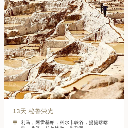
13天 秘鲁荣光
利马，阿雷基帕，科尔卡峡谷，提提喀喀
湖，圣谷，马丘比丘，库斯科