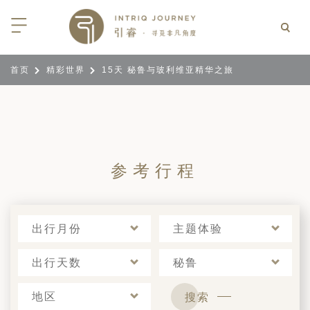
首页
精彩世界
15天 秘鲁与玻利维亚精华之旅
回
回
回
回
回
回
回
回
回
回
回
回
回
回
回
回
回
回
西亚
利亚
比亚
尼亚
亚
车
享同行
选｜大溪地白兰度度假村尽享极致体
知
行
亚
亚
亚
猎
非三重奏: 野性、山海与醇香（2026
团队
8日-9月25日）
 | AMANWELLA印度洋锡兰时光
带
亚
疆
斯加
亚和黑塞哥维那
轮
作伙伴
参考行程
加拿大丘吉尔北极熊、白鲸与飞鸟
选｜文华东方迪沙鲁海岸THE
7年7月14日 – 7月21日）
YA酒店
大陆
内蒙
夫
亚
亚
亚
游
价
 土耳其东部之旅：穿越古老的景观
选｜阿玛哈豪华精选沙漠度假村及水
北非
坦
亚
亚
化
士
出行月份
主题体验
6年5月5日 – 15日）
高加索
坦
斯坦
亚
途
们
高加索拼图: 阿塞拜疆, 格鲁吉亚 & 亚
｜ 不丹COMO UMA 喜马拉雅深处
出行天数
秘鲁
（2026年5月15日-27日）
卡
拉伯
斯斯坦
尔
玩
选｜卓美亚阿拉伯港酒店
马达加斯加空中游猎 （2026年6月1
地区
搜索
克斯坦
世
12日）