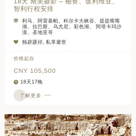
18天 南美摄影 – 秘鲁、玻利维亚、
智利行程安排
利马、阿雷基帕、科尔卡大峡谷、提提喀喀
湖、拉巴斯、乌尤尼、彩色湖、 阿塔卡玛沙
漠、圣地亚哥
独辟蹊径, 私享避世
价格起自
CNY 105,500
18天17晚
了解更多