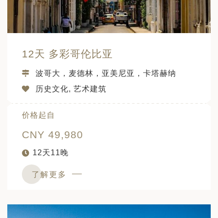
日 — 26 日)
南极之旅: 搭乘银海邮轮 “奋进号” 的
旅程（2026 年 12 月 4 日至 14
12天 多彩哥伦比亚
多
波哥大，麦德林，亚美尼亚，卡塔赫纳
历史文化, 艺术建筑
价格起自
CNY 49,980
12天11晚
了解更多