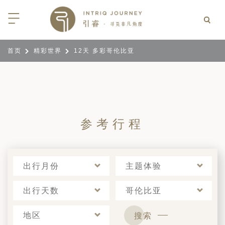
首页
精彩世界
12天 多彩哥伦比亚
回
回
回
回
回
回
回
回
回
回
回
回
回
回
回
回
回
回
西亚
利亚
比亚
尼亚
亚
车
享同行
选｜大溪地白兰度度假村尽享极致体
知
行
亚
亚
亚
猎
非三重奏: 野性、山海与醇香（2026
团队
8日-9月25日）
 | AMANWELLA印度洋锡兰时光
带
亚
疆
斯加
亚和黑塞哥维那
轮
作伙伴
参考行程
加拿大丘吉尔北极熊、白鲸与飞鸟
选｜文华东方迪沙鲁海岸THE
7年7月14日 – 7月21日）
YA酒店
大陆
内蒙
夫
亚
亚
亚
游
价
 土耳其东部之旅：穿越古老的景观
选｜阿玛哈豪华精选沙漠度假村及水
北非
坦
亚
亚
化
士
出行月份
主题体验
6年5月5日 – 15日）
高加索
坦
斯坦
亚
途
们
高加索拼图: 阿塞拜疆, 格鲁吉亚 & 亚
｜ 不丹COMO UMA 喜马拉雅深处
出行天数
哥伦比亚
（2026年5月15日-27日）
卡
拉伯
斯斯坦
尔
玩
选｜卓美亚阿拉伯港酒店
马达加斯加空中游猎 （2026年6月1
地区
搜索
克斯坦
世
12日）