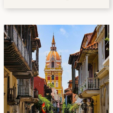
筑
 巴尔干地区的希腊与罗马遗产 – 奥尔
行（2026年6月1日 – 13日）
和中美洲
联合酋长国
西班牙比利牛斯山道与巴斯克雅致旅程
 年 7 月 5 日 – 12 日）
和北极
 桑尼亚大迁徙与黑猩猩 游猎之旅
 年 7 月 18 日 – 26 日 ）
 俄罗斯远东 ：原始荒野与被遗忘的历
26年8月8日 – 17日）
顿
 斯瓦尔巴，扬帆起航独家探秘（2026
日-9月18日）
 阿富汗: 传奇古国的前世文明（2026
 22 日 – 10 月 3 日）
天波罗的海之路：爱沙尼亚、拉脱维亚和
2026年10月5日至16日）
亚
沙特阿拉伯 · 奇迹王国 (2026 年 11