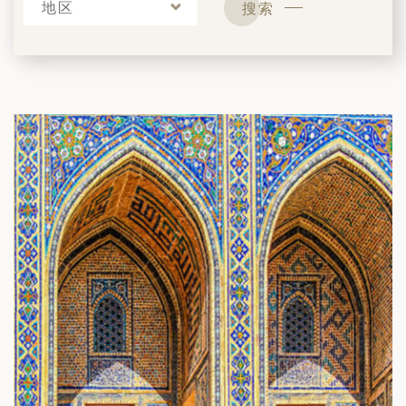
地区
搜索
筑
 巴尔干地区的希腊与罗马遗产 – 奥尔
行（2026年6月1日 – 13日）
和中美洲
联合酋长国
西班牙比利牛斯山道与巴斯克雅致旅程
 年 7 月 5 日 – 12 日）
和北极
 桑尼亚大迁徙与黑猩猩 游猎之旅
 年 7 月 18 日 – 26 日 ）
 俄罗斯远东 ：原始荒野与被遗忘的历
26年8月8日 – 17日）
顿
 斯瓦尔巴，扬帆起航独家探秘（2026
日-9月18日）
 阿富汗: 传奇古国的前世文明（2026
 22 日 – 10 月 3 日）
天波罗的海之路：爱沙尼亚、拉脱维亚和
2026年10月5日至16日）
亚
沙特阿拉伯 · 奇迹王国 (2026 年 11