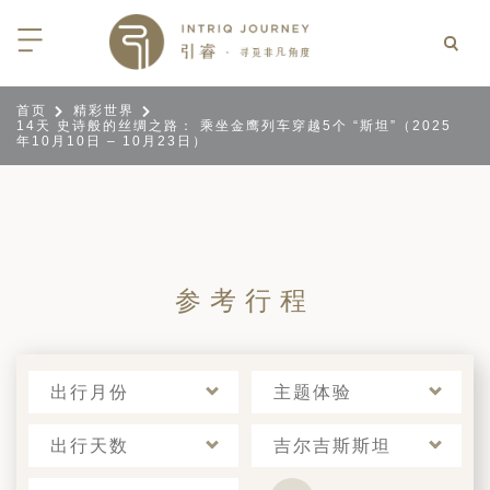
首页
精彩世界
14天 史诗般的丝绸之路： 乘坐金鹰列车穿越5个 “斯坦”（2025
回
回
回
回
回
回
回
回
回
回
回
回
回
回
回
回
回
回
年10月10日 – 10月23日）
西亚
利亚
比亚
尼亚
亚
车
享同行
选｜大溪地白兰度度假村尽享极致体
知
行
亚
亚
亚
猎
非三重奏: 野性、山海与醇香（2026
团队
8日-9月25日）
 | AMANWELLA印度洋锡兰时光
带
亚
疆
斯加
亚和黑塞哥维那
轮
作伙伴
加拿大丘吉尔北极熊、白鲸与飞鸟
选｜文华东方迪沙鲁海岸THE
参考行程
7年7月14日 – 7月21日）
YA酒店
大陆
内蒙
夫
亚
亚
亚
游
价
 土耳其东部之旅：穿越古老的景观
选｜阿玛哈豪华精选沙漠度假村及水
北非
坦
亚
亚
化
士
6年5月5日 – 15日）
高加索
坦
斯坦
亚
途
们
出行月份
主题体验
高加索拼图: 阿塞拜疆, 格鲁吉亚 & 亚
｜ 不丹COMO UMA 喜马拉雅深处
（2026年5月15日-27日）
卡
拉伯
斯斯坦
尔
玩
出行天数
吉尔吉斯斯坦
选｜卓美亚阿拉伯港酒店
马达加斯加空中游猎 （2026年6月1
克斯坦
世
12日）