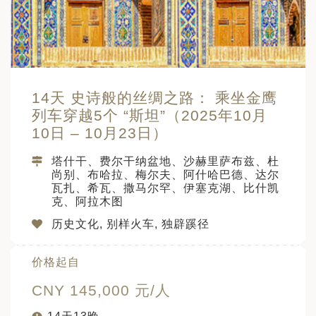
日 — 26 日)
南极之旅: 搭乘银海邮轮 “奋进号” 的
旅程（2026 年 12 月 4 日至 14
多
14天 史诗般的丝绸之路： 乘坐金鹰
列车穿越5个 “斯坦”（2025年10月
10日 – 10月23日）
塔什干、费尔干纳盆地、沙赫里萨布兹、杜
尚别、布哈拉、梅尔夫、阿什哈巴德、达尔
瓦扎、希瓦、撒马尔罕、伊塞克湖、比什凯
克、阿拉木图
历史文化, 别样火车, 独辟蹊径
价格起自
CNY 145,000 元/人