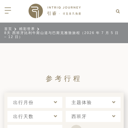
首页
精彩世界
8天 西班牙比利牛斯山道与巴斯克雅致旅程（2026 年 7 月 5 日
回
回
回
回
回
回
回
回
回
回
回
回
回
回
回
回
回
回
– 12 日）
西亚
利亚
比亚
尼亚
亚
车
享同行
选｜大溪地白兰度度假村尽享极致体
知
行
亚
亚
亚
猎
非三重奏: 野性、山海与醇香（2026
团队
8日-9月25日）
 | AMANWELLA印度洋锡兰时光
带
亚
疆
斯加
亚和黑塞哥维那
轮
作伙伴
加拿大丘吉尔北极熊、白鲸与飞鸟
选｜文华东方迪沙鲁海岸THE
参考行程
7年7月14日 – 7月21日）
YA酒店
大陆
内蒙
夫
亚
亚
亚
游
价
 土耳其东部之旅：穿越古老的景观
选｜阿玛哈豪华精选沙漠度假村及水
北非
坦
亚
亚
化
士
6年5月5日 – 15日）
高加索
坦
斯坦
亚
途
们
出行月份
主题体验
高加索拼图: 阿塞拜疆, 格鲁吉亚 & 亚
｜ 不丹COMO UMA 喜马拉雅深处
（2026年5月15日-27日）
卡
拉伯
斯斯坦
尔
玩
出行天数
西班牙
选｜卓美亚阿拉伯港酒店
马达加斯加空中游猎 （2026年6月1
克斯坦
世
12日）