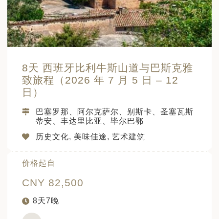
日 — 26 日)
南极之旅: 搭乘银海邮轮 “奋进号” 的
旅程（2026 年 12 月 4 日至 14
多
8天 西班牙比利牛斯山道与巴斯克雅
致旅程（2026 年 7 月 5 日 – 12
日）
巴塞罗那、阿尔克萨尔、别斯卡、圣塞瓦斯
蒂安、丰达里比亚、毕尔巴鄂
历史文化, 美味佳途, 艺术建筑
价格起自
CNY 82,500
8天7晚