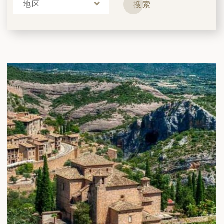
地区
搜索
筑
 巴尔干地区的希腊与罗马遗产 – 奥尔
行（2026年6月1日 – 13日）
和中美洲
联合酋长国
西班牙比利牛斯山道与巴斯克雅致旅程
 年 7 月 5 日 – 12 日）
和北极
 桑尼亚大迁徙与黑猩猩 游猎之旅
 年 7 月 18 日 – 26 日 ）
 俄罗斯远东 ：原始荒野与被遗忘的历
26年8月8日 – 17日）
顿
 斯瓦尔巴，扬帆起航独家探秘（2026
日-9月18日）
 阿富汗: 传奇古国的前世文明（2026
 22 日 – 10 月 3 日）
天波罗的海之路：爱沙尼亚、拉脱维亚和
2026年10月5日至16日）
亚
沙特阿拉伯 · 奇迹王国 (2026 年 11