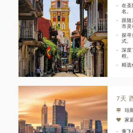
在圣
名。
跟随
市灵
探寻
式。
深度
程。
精选
7天 
珀
家庭
乘飞