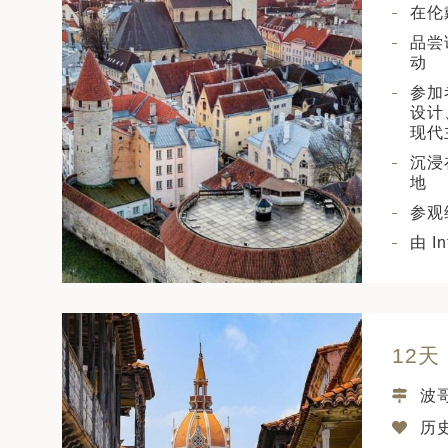
在伦
品尝
动
参加
设计
现代
沉浸
地
参观
由 
12
波
历