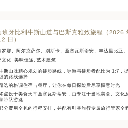
西班牙比利牛斯山道与巴斯克雅致旅程（2026 年 
12 日）
塞罗那、阿尔克萨尔、别斯卡、圣塞瓦斯蒂安、丰达里比亚、
文化, 美味佳途, 艺术建筑
牛斯山脉精心规划的徒步路线，导游与徒步者配比为 1:7，
级的路线选择
甄选的格调住宿与餐厅，让你在每日探险后尽享惬意时光
终点设于美食天堂圣塞瓦斯蒂安，由专注于当地美食、文化
家带队游览
部分费用全包的行程安排，并配有引睿旅行专属旅行管家全