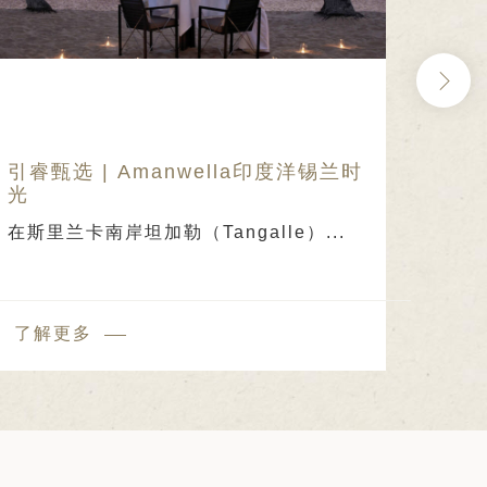
引睿甄选 | Amanwella印度洋锡兰时
引
光
——
在斯里兰卡南岸坦加勒（Tangalle）...
慢...
了解更多
了