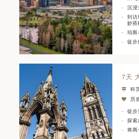
沉浸
到访
妙搭
珀斯
徒步
7天
科
历史
徒步
探索
将两