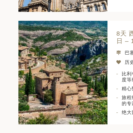
8天 
日 – 
巴
历史
比利
度等
精心
旅程
的专
绝大