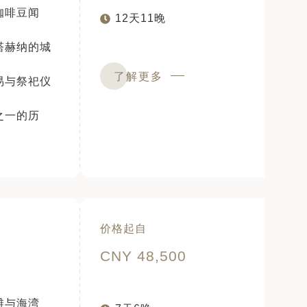
咖啡豆闻
12天11晚
塔赫纳的城
了解更多
易与祭祀仪
之一的历
价格起自
CNY 48,500
滩与海湾