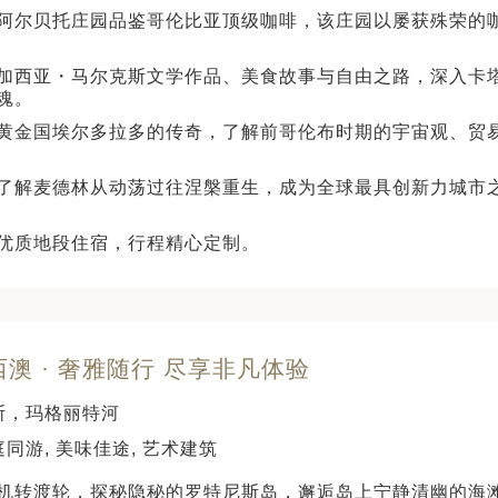
阿尔贝托庄园品鉴哥伦比亚顶级咖啡，该庄园以屡获殊荣的
加西亚・马尔克斯文学作品、美食故事与自由之路，深入卡
魂。
黄金国埃尔多拉多的传奇，了解前哥伦布时期的宇宙观、贸
了解麦德林从动荡过往涅槃重生，成为全球最具创新力城市
优质地段住宿，行程精心定制。
西澳 · 奢雅随行 尽享非凡体验
斯，玛格丽特河
同游, 美味佳途, 艺术建筑
机转渡轮，探秘隐秘的罗特尼斯岛，邂逅岛上宁静清幽的海