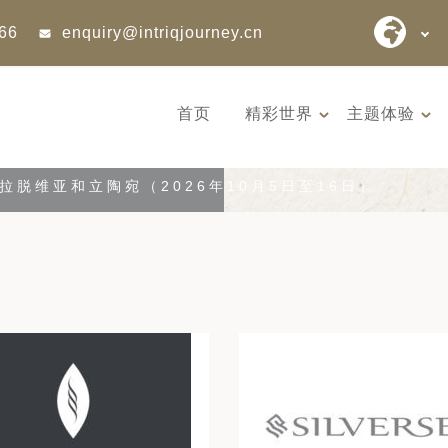
866
enquiry@intriqjourney.cn
首页
精彩世界
主题体验
拉脱维亚和立陶宛（2026年10月5日至16日）
9天 桑尼亚大迁徙与黑猩猩
12天 阿富
游猎之旅 （2026 年 7 月 18
世文明（2026
日 – 26 日 ）
– 10 月 3 
7 月迎来坦桑尼亚游猎季的巅
阿富汗是世
峰时刻 —— 此时晴空...
的发祥地，亦