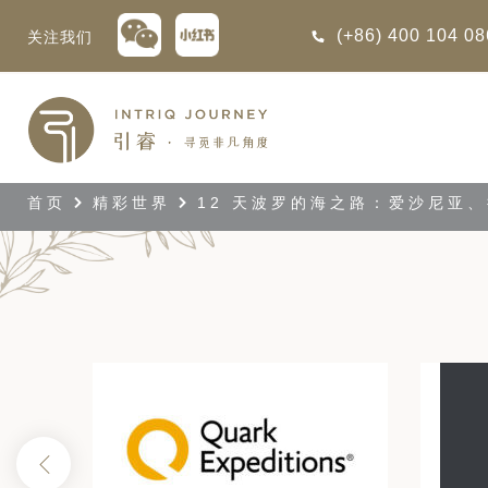
(+86) 400 104 0
关注我们
回
回
回
回
回
回
回
回
回
回
回
回
回
回
回
回
回
回
西亚
利亚
比亚
尼亚
亚
车
享同行
选｜大溪地白兰度度假村尽享极致体
知
行
首页
精彩世界
12 天波罗的海之路：爱沙尼亚、
亚
亚
亚
猎
非三重奏: 野性、山海与醇香（2026
团队
8日-9月25日）
 | AMANWELLA印度洋锡兰时光
带
亚
疆
斯加
亚和黑塞哥维那
轮
作伙伴
加拿大丘吉尔北极熊、白鲸与飞鸟
选｜文华东方迪沙鲁海岸THE
7年7月14日 – 7月21日）
YA酒店
大陆
内蒙
夫
亚
亚
亚
游
价
 土耳其东部之旅：穿越古老的景观
选｜阿玛哈豪华精选沙漠度假村及水
北非
坦
亚
亚
化
士
6年5月5日 – 15日）
旅: 搭乘银海邮
10天 古巴: 殖民辉煌与活力
高加索
坦
斯坦
亚
途
们
 的飞航联运旅程
创意（2026年4月14日- 25
高加索拼图: 阿塞拜疆, 格鲁吉亚 & 亚
｜ 不丹COMO UMA 喜马拉雅深处
2 月 4 日至 14
日）
（2026年5月15日-27日）
卡
拉伯
斯斯坦
尔
玩
选｜卓美亚阿拉伯港酒店
古巴是加勒比海地区面积最大
马达加斯加空中游猎 （2026年6月1
的岛屿，其层次丰富的历史...
克斯坦
世
“奋进号”，开启
12日）