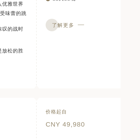
入优雅世界
感受味蕾的跳
了解更多
惊叹的战时
是放松的胜
价格起自
CNY 49,980