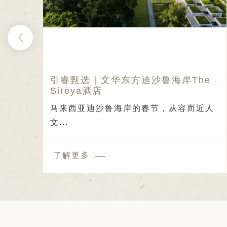
日 — 26 日)
南极之旅: 搭乘银海邮轮 “奋进号” 的
旅程（2026 年 12 月 4 日至 14
多
马拉
引睿甄选｜文华东方迪沙鲁海岸The
Sirēya酒店
放
马来西亚迪沙鲁海岸的春节，从容而近人
文...
了解更多