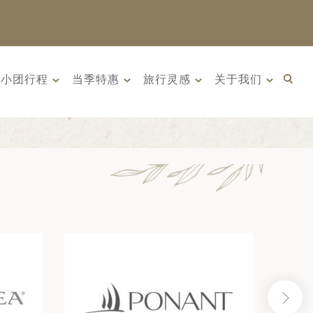
小团行程
当季特惠
旅行灵感
关于我们
汗: 传奇古国的前
10天 俄罗斯远东 ：原始荒野
 年 9 月 22 日
与被遗忘的历史（2026年8月
日）
8日 – 17日）
界上若干早期文明
俄罗斯远东是一片广袤荒野、
是古丝绸之路...
壮丽海岸线与迷人历史交织...