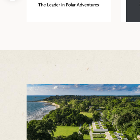
得兰群...
筑
10天9晚
 巴尔干地区的希腊与罗马遗产 – 奥尔
行（2026年6月1日 – 13日）
和中美洲
联合酋长国
了解更多
西班牙比利牛斯山道与巴斯克雅致旅程
 年 7 月 5 日 – 12 日）
和北极
 桑尼亚大迁徙与黑猩猩 游猎之旅
 年 7 月 18 日 – 26 日 ）
 俄罗斯远东 ：原始荒野与被遗忘的历
26年8月8日 – 17日）
顿
 斯瓦尔巴，扬帆起航独家探秘（2026
日-9月18日）
 阿富汗: 传奇古国的前世文明（2026
 22 日 – 10 月 3 日）
天波罗的海之路：爱沙尼亚、拉脱维亚和
2026年10月5日至16日）
亚
沙特阿拉伯 · 奇迹王国 (2026 年 11