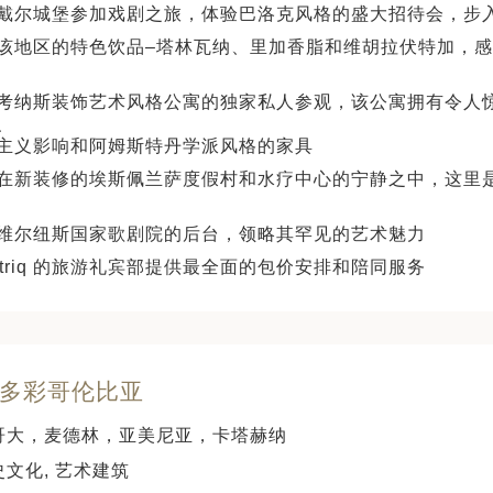
戴尔城堡参加戏剧之旅，体验巴洛克风格的盛大招待会，步
该地区的特色饮品–塔林瓦纳、里加香脂和维胡拉伏特加，
考纳斯装饰艺术风格公寓的独家私人参观，该公寓拥有令人
、
主义影响和阿姆斯特丹学派风格的家具
在新装修的埃斯佩兰萨度假村和水疗中心的宁静之中，这里
维尔纽斯国家歌剧院的后台，领略其罕见的艺术魅力
Intriq 的旅游礼宾部提供最全面的包价安排和陪同服务
天 多彩哥伦比亚
哥大，麦德林，亚美尼亚，卡塔赫纳
史文化, 艺术建筑