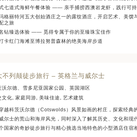
式七道式海鲜午餐体验 —— 亲手捕捞西澳岩龙虾，践行可
玛格丽特河五大创始酒庄之一的露纹酒庄，开启艺术、美馔
配之旅
名钻臻选体验 —— 觅得专属于你的至臻珠宝佳作
打卡红门海滩至博拉努普森林的绝美海岸步道
 大不列颠徒步旅行 – 英格兰与威尔士
茨沃尔德、雪多尼亚国家公园、英国湖区
文化, 家庭同游, 美味佳途, 艺术建筑
穿越科茨沃尔德（Cotswolds）风景如画的村庄，探索经典
威尔士的荒山和海岸风光，同时深入了解其历史、文化和现
个国家的奇妙徒步旅行与精心挑选当地特色的小型酒店住宿