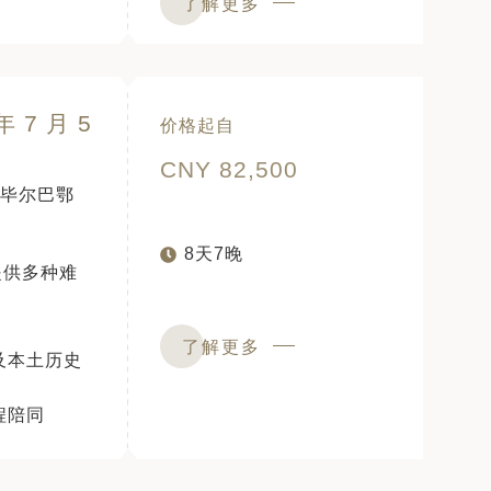
了解更多
7 月 5
价格起自
CNY 82,500
毕尔巴鄂
8天7晚
提供多种难
了解更多
及本土历史
程陪同