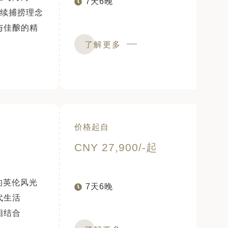
7天6晚
持续捕捞理念
与佳酿的精
了解更多
价格起自
CNY 27,900/-起
的英伦风光
7天6晚
代生活
相结合