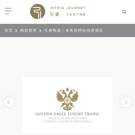
首页
精彩世界
引睿甄选｜卓美亚阿拉伯港酒店
回
回
回
回
回
回
回
回
回
回
回
回
回
回
回
回
回
回
西亚
利亚
比亚
尼亚
亚
车
享同行
选｜大溪地白兰度度假村尽享极致体
知
行
亚
亚
亚
猎
非三重奏: 野性、山海与醇香（2026
团队
8日-9月25日）
 | AMANWELLA印度洋锡兰时光
带
亚
疆
斯加
亚和黑塞哥维那
轮
作伙伴
加拿大丘吉尔北极熊、白鲸与飞鸟
选｜文华东方迪沙鲁海岸THE
7年7月14日 – 7月21日）
YA酒店
大陆
内蒙
夫
亚
亚
亚
游
价
 土耳其东部之旅：穿越古老的景观
选｜阿玛哈豪华精选沙漠度假村及水
北非
坦
亚
亚
化
士
6年5月5日 – 15日）
高加索
坦
斯坦
亚
途
们
高加索拼图: 阿塞拜疆, 格鲁吉亚 & 亚
｜ 不丹COMO UMA 喜马拉雅深处
（2026年5月15日-27日）
卡
拉伯
斯斯坦
尔
玩
选｜卓美亚阿拉伯港酒店
马达加斯加空中游猎 （2026年6月1
克斯坦
世
12日）