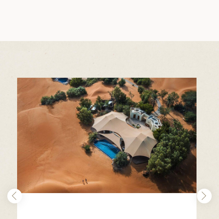
筑
 巴尔干地区的希腊与罗马遗产 – 奥尔
行（2026年6月1日 – 13日）
和中美洲
联合酋长国
西班牙比利牛斯山道与巴斯克雅致旅程
 年 7 月 5 日 – 12 日）
和北极
 桑尼亚大迁徙与黑猩猩 游猎之旅
 年 7 月 18 日 – 26 日 ）
 俄罗斯远东 ：原始荒野与被遗忘的历
26年8月8日 – 17日）
顿
 斯瓦尔巴，扬帆起航独家探秘（2026
日-9月18日）
 阿富汗: 传奇古国的前世文明（2026
 22 日 – 10 月 3 日）
天波罗的海之路：爱沙尼亚、拉脱维亚和
2026年10月5日至16日）
亚
沙特阿拉伯 · 奇迹王国 (2026 年 11