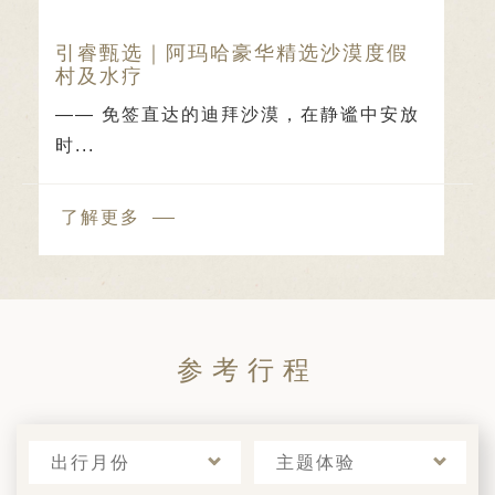
日 — 26 日)
引睿甄选｜阿玛哈豪华精选沙漠度假
南极之旅: 搭乘银海邮轮 “奋进号” 的
村及水疗
旅程（2026 年 12 月 4 日至 14
—— 免签直达的迪拜沙漠，在静谧中安放
多
时...
了解更多
参考行程
出行月份
主题体验