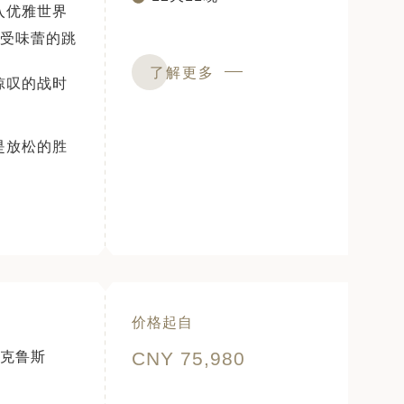
入优雅世界
感受味蕾的跳
了解更多
惊叹的战时
是放松的胜
价格起自
CNY 75,980
克鲁斯