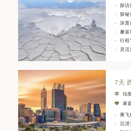
探访
探秘
深度
邂逅
行程
灵活
7天 
珀
家庭
乘飞
沉浸