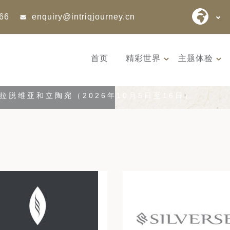
866
enquiry@intriqjourney.cn
首页
精彩世界
主题体验
拉脱维亚和立陶宛（2026年10月5日至16日）
9天 桑尼亚大迁徙与黑猩猩
12天 阿富
游猎之旅 （2026 年 7 月 18
世文明（2026
日 – 26 日 ）
– 10 月 3 
7 月迎来坦桑尼亚游猎季的巅
阿富汗是世
峰时刻 —— 此时晴空...
的发祥地，亦