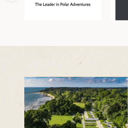
得兰群...
筑
10天9晚
 巴尔干地区的希腊与罗马遗产 – 奥尔
行（2026年6月1日 – 13日）
和中美洲
联合酋长国
了解更多
西班牙比利牛斯山道与巴斯克雅致旅程
 年 7 月 5 日 – 12 日）
和北极
 桑尼亚大迁徙与黑猩猩 游猎之旅
 年 7 月 18 日 – 26 日 ）
 俄罗斯远东 ：原始荒野与被遗忘的历
26年8月8日 – 17日）
顿
 斯瓦尔巴，扬帆起航独家探秘（2026
日-9月18日）
 阿富汗: 传奇古国的前世文明（2026
 22 日 – 10 月 3 日）
天波罗的海之路：爱沙尼亚、拉脱维亚和
2026年10月5日至16日）
亚
沙特阿拉伯 · 奇迹王国 (2026 年 11