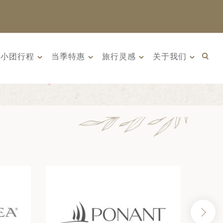
小团行程
当季特惠
旅行灵感
关于我们
汗: 传奇古国的前
10天 俄罗斯远东 ：原始荒野
 年 9 月 22 日
与被遗忘的历史（2026年8月
日）
8日 – 17日）
界上若干早期文明
俄罗斯远东是一片广袤荒野、
是古丝绸之路...
壮丽海岸线与迷人历史交织...