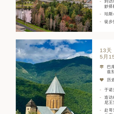
到访
妙搭
珀斯
徒步
13天
5月1
巴库
兹别
历
于诺
造访
尼王
赴哥