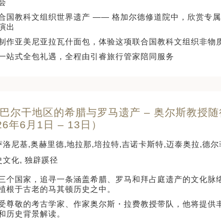
会
合国教科文组织世界遗产 —— 格加尔德修道院中，欣赏专
演出
制作亚美尼亚拉瓦什面包，体验这项联合国教科文组织非物
一站式全包礼遇，全程由引睿旅行管家陪同服务
天 巴尔干地区的希腊与罗马遗产 – 奥尔斯教授随
26年6月1日 – 13日）
萨洛尼基,奥赫里德,地拉那,培拉特,吉诺卡斯特,迈泰奥拉,德尔
史文化, 独辟蹊径
三个国家，追寻一条涵盖希腊、罗马和拜占庭遗产的文化脉
植根于古老的马其顿历史之中。
受尊敬的考古学家、作家奥尔斯・拉费教授带队，他将提供
和历史背景解读。