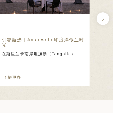
引睿甄选 | Amanwella印度洋锡兰时
引
光
——
在斯里兰卡南岸坦加勒（Tangalle）...
慢...
了解更多
了