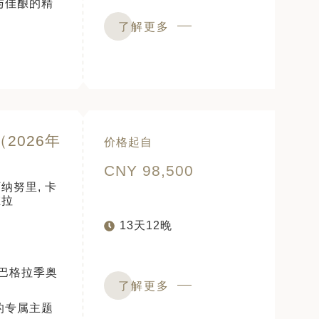
与佳酿的精
了解更多
（2026年
价格起自
CNY 98,500
阿纳努里, 卡
维拉
13天12晚
亚巴格拉季奥
了解更多
的专属主题