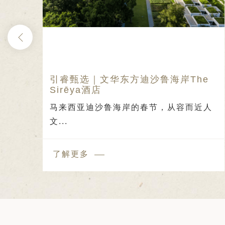
日 — 26 日)
南极之旅: 搭乘银海邮轮 “奋进号” 的
旅程（2026 年 12 月 4 日至 14
多
马拉
引睿甄选｜文华东方迪沙鲁海岸The
Sirēya酒店
放
马来西亚迪沙鲁海岸的春节，从容而近人
文...
了解更多