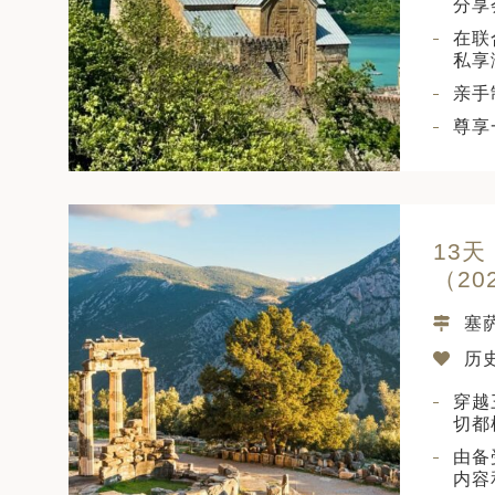
分享
在联
私享
亲手
尊享
13
（20
塞
历
穿越
切都
由备
内容