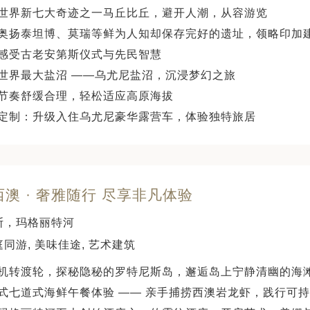
世界新七大奇迹之一马丘比丘，避开人潮，从容游览
奥扬泰坦博、莫瑞等鲜为人知却保存完好的遗址，领略印加
感受古老安第斯仪式与先民智慧
世界最大盐沼 ——乌尤尼盐沼，沉浸梦幻之旅
节奏舒缓合理，轻松适应高原海拔
定制：升级入住乌尤尼豪华露营车，体验独特旅居
西澳 · 奢雅随行 尽享非凡体验
斯，玛格丽特河
同游, 美味佳途, 艺术建筑
机转渡轮，探秘隐秘的罗特尼斯岛，邂逅岛上宁静清幽的海
式七道式海鲜午餐体验 —— 亲手捕捞西澳岩龙虾，践行可