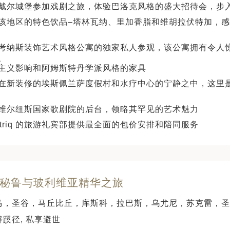
戴尔城堡参加戏剧之旅，体验巴洛克风格的盛大招待会，步
该地区的特色饮品–塔林瓦纳、里加香脂和维胡拉伏特加，
考纳斯装饰艺术风格公寓的独家私人参观，该公寓拥有令人
、
主义影响和阿姆斯特丹学派风格的家具
在新装修的埃斯佩兰萨度假村和水疗中心的宁静之中，这里
维尔纽斯国家歌剧院的后台，领略其罕见的艺术魅力
Intriq 的旅游礼宾部提供最全面的包价安排和陪同服务
天 秘鲁与玻利维亚精华之旅
马，圣谷，马丘比丘，库斯科，拉巴斯，乌尤尼，苏克雷，圣
辟蹊径, 私享避世