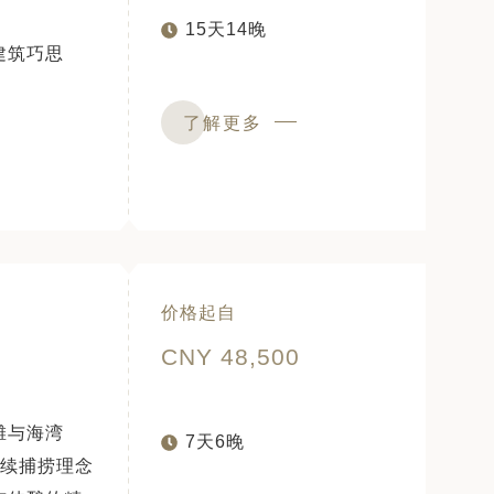
15天14晚
建筑巧思
了解更多
价格起自
CNY 48,500
滩与海湾
7天6晚
持续捕捞理念