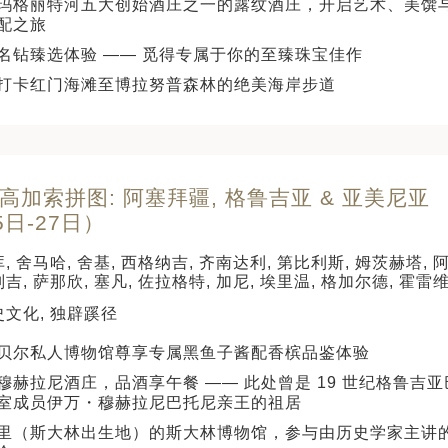
玛格丽特河五大创始酒庄之一的露纹酒庄，开启艺术、美馔
配之旅
名钻臻选体验 —— 觅得专属于你的至臻珠宝佳作
打卡红门海滩至博拉努普森林的绝美海岸步道
 高加索拼图: 阿塞拜疆, 格鲁吉亚 & 亚美尼亚 
5日-27日）
, 舍马哈, 舍基, 西格纳吉, 齐南达利, 第比利斯, 姆茨赫塔, 
吉, 萨那欣, 塞凡, 佐拉格特, 加尼, 埃里温, 格加尔德, 霍雷
史文化, 独辟蹊径
贝尔私人博物馆尊享专属黑鱼子酱配香槟品鉴体验
穆赫拉尼酒庄，品酒享午餐 —— 此处曾是 19 世纪格鲁吉
室成员伊万・穆赫拉尼巴托尼亲王的祖居
里（斯大林出生地）的斯大林博物馆，参与由历史学家主讲