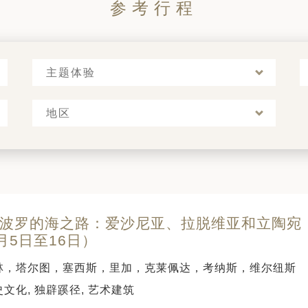
参考行程
主题体验
地区
 天波罗的海之路：爱沙尼亚、拉脱维亚和立陶宛（
月5日至16日）
林，塔尔图，塞西斯，里加，克莱佩达，考纳斯，维尔纽斯
文化, 独辟蹊径, 艺术建筑