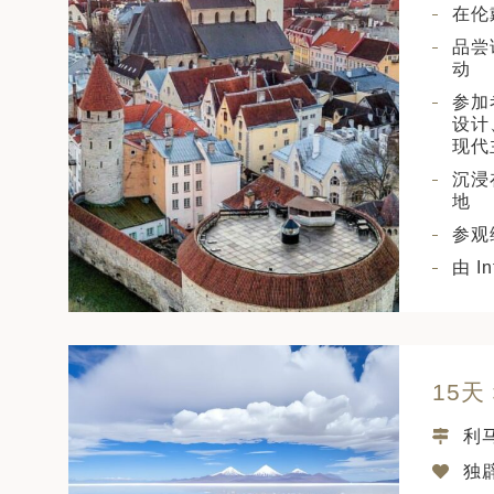
在伦
品尝
动
参加
设计
现代
沉浸
地
参观
由 
15
利
独