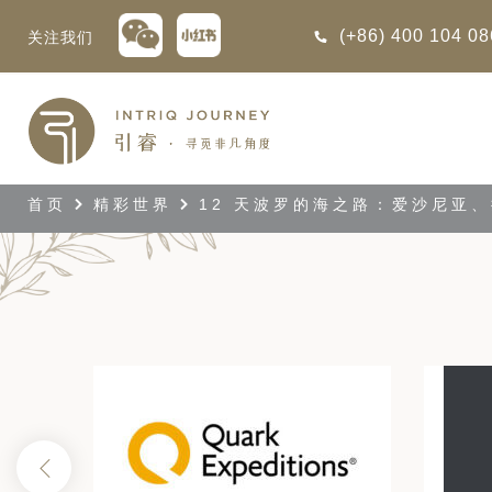
(+86) 400 104 0
关注我们
回
回
回
回
回
回
回
回
回
回
回
回
回
回
回
回
回
回
西亚
利亚
比亚
尼亚
亚
车
享同行
选｜大溪地白兰度度假村尽享极致体
知
行
首页
精彩世界
12 天波罗的海之路：爱沙尼亚、
亚
亚
亚
猎
非三重奏: 野性、山海与醇香（2026
团队
8日-9月25日）
 | AMANWELLA印度洋锡兰时光
带
亚
疆
斯加
亚和黑塞哥维那
轮
作伙伴
加拿大丘吉尔北极熊、白鲸与飞鸟
选｜文华东方迪沙鲁海岸THE
7年7月14日 – 7月21日）
YA酒店
大陆
内蒙
夫
亚
亚
亚
游
价
 土耳其东部之旅：穿越古老的景观
选｜阿玛哈豪华精选沙漠度假村及水
北非
坦
亚
亚
化
士
6年5月5日 – 15日）
旅: 搭乘银海邮
10天 古巴: 殖民辉煌与活力
高加索
坦
斯坦
亚
途
们
 的飞航联运旅程
创意（2026年4月14日- 25
高加索拼图: 阿塞拜疆, 格鲁吉亚 & 亚
｜ 不丹COMO UMA 喜马拉雅深处
2 月 4 日至 14
日）
（2026年5月15日-27日）
卡
拉伯
斯斯坦
尔
玩
选｜卓美亚阿拉伯港酒店
古巴是加勒比海地区面积最大
马达加斯加空中游猎 （2026年6月1
的岛屿，其层次丰富的历史...
克斯坦
世
“奋进号”，开启
12日）