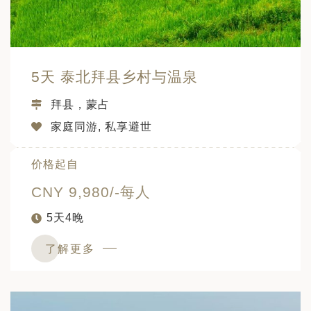
日 — 26 日)
南极之旅: 搭乘银海邮轮 “奋进号” 的
旅程（2026 年 12 月 4 日至 14
5天 泰北拜县乡村与温泉
多
拜县，蒙占
家庭同游, 私享避世
价格起自
CNY 9,980/-每人
5天4晚
了解更多