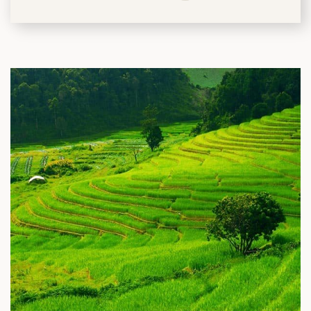
筑
 巴尔干地区的希腊与罗马遗产 – 奥尔
行（2026年6月1日 – 13日）
和中美洲
联合酋长国
西班牙比利牛斯山道与巴斯克雅致旅程
 年 7 月 5 日 – 12 日）
和北极
 桑尼亚大迁徙与黑猩猩 游猎之旅
 年 7 月 18 日 – 26 日 ）
 俄罗斯远东 ：原始荒野与被遗忘的历
26年8月8日 – 17日）
顿
 斯瓦尔巴，扬帆起航独家探秘（2026
日-9月18日）
 阿富汗: 传奇古国的前世文明（2026
 22 日 – 10 月 3 日）
天波罗的海之路：爱沙尼亚、拉脱维亚和
2026年10月5日至16日）
亚
沙特阿拉伯 · 奇迹王国 (2026 年 11