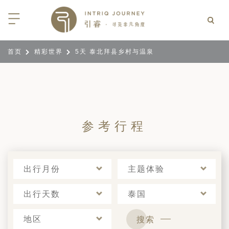
首页
精彩世界
5天 泰北拜县乡村与温泉
回
回
回
回
回
回
回
回
回
回
回
回
回
回
回
回
回
回
西亚
利亚
比亚
尼亚
亚
车
享同行
选｜大溪地白兰度度假村尽享极致体
知
行
亚
亚
亚
猎
非三重奏: 野性、山海与醇香（2026
团队
8日-9月25日）
 | AMANWELLA印度洋锡兰时光
带
亚
疆
斯加
亚和黑塞哥维那
轮
作伙伴
参考行程
加拿大丘吉尔北极熊、白鲸与飞鸟
选｜文华东方迪沙鲁海岸THE
7年7月14日 – 7月21日）
YA酒店
大陆
内蒙
夫
亚
亚
亚
游
价
 土耳其东部之旅：穿越古老的景观
选｜阿玛哈豪华精选沙漠度假村及水
北非
坦
亚
亚
化
士
出行月份
主题体验
6年5月5日 – 15日）
高加索
坦
斯坦
亚
途
们
高加索拼图: 阿塞拜疆, 格鲁吉亚 & 亚
｜ 不丹COMO UMA 喜马拉雅深处
出行天数
泰国
（2026年5月15日-27日）
卡
拉伯
斯斯坦
尔
玩
选｜卓美亚阿拉伯港酒店
马达加斯加空中游猎 （2026年6月1
地区
搜索
克斯坦
世
12日）